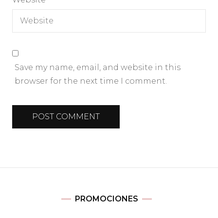
Save my name, email, and website in this
browser for the next time I comment.
PROMOCIONES