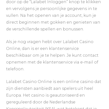
door op de “Lalabet Inloggen” knop te klikken
en vervolgens je persoonlijke gegevens in te
vullen. Na het openen van je account, kun je
direct beginnen met gokken en genieten van
de verschillende spellen en bonussen.
Als je nog vragen hebt over Lalabet Casino
Online, dan is er een klantenservice
beschikbaar om je te helpen. Je kunt contact
opnemen met de klantenservice via e-mail of
telefoon.
Lalabet Casino Online is een online casino dat
zijn diensten aanbiedt aan spelers uit heel
Europa. Het casino is geautoriseerd en
gereguleerd door de Nederlandse
Kansspelautoriteit (KSA), wat betekent dat je