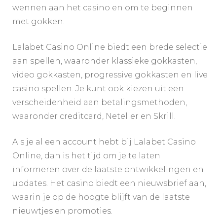
wennen aan het casino en om te beginnen
met gokken.
Lalabet Casino Online biedt een brede selectie
aan spellen, waaronder klassieke gokkasten,
video gokkasten, progressive gokkasten en live
casino spellen. Je kunt ook kiezen uit een
verscheidenheid aan betalingsmethoden,
waaronder creditcard, Neteller en Skrill.
Als je al een account hebt bij Lalabet Casino
Online, dan is het tijd om je te laten
informeren over de laatste ontwikkelingen en
updates. Het casino biedt een nieuwsbrief aan,
waarin je op de hoogte blijft van de laatste
nieuwtjes en promoties.