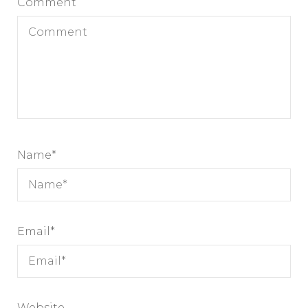
Comment
Name
*
Email
*
Website