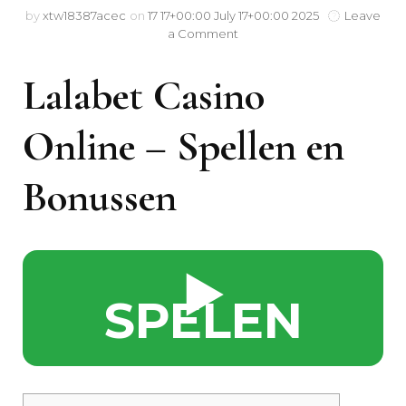
by
xtw18387acec
on
17 17+00:00 July 17+00:00 2025
Leave
a Comment
Lalabet Casino
Online – Spellen en
Bonussen
▶️
SPELEN