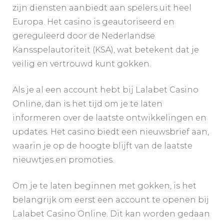
zijn diensten aanbiedt aan spelers uit heel
Europa. Het casino is geautoriseerd en
gereguleerd door de Nederlandse
Kansspelautoriteit (KSA), wat betekent dat je
veilig en vertrouwd kunt gokken.
Als je al een account hebt bij Lalabet Casino
Online, dan is het tijd om je te laten
informeren over de laatste ontwikkelingen en
updates. Het casino biedt een nieuwsbrief aan,
waarin je op de hoogte blijft van de laatste
nieuwtjes en promoties.
Om je te laten beginnen met gokken, is het
belangrijk om eerst een account te openen bij
Lalabet Casino Online. Dit kan worden gedaan