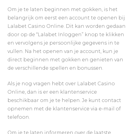
Om je te laten beginnen met gokken, is het
belangrijk om eerst een account te openen bij
Lalabet Casino Online. Dit kan worden gedaan
door op de “Lalabet Inloggen” knop te klikken
en vervolgens je persoonlijke gegevens in te
vullen. Na het openen van je account, kun je
direct beginnen met gokken en genieten van
de verschillende spellen en bonussen.
Als je nog vragen hebt over Lalabet Casino
Online, dan is er een klantenservice
beschikbaar om je te helpen. Je kunt contact
opnemen met de klantenservice via e-mail of
telefoon.
Om je te laten informeren over de laatste