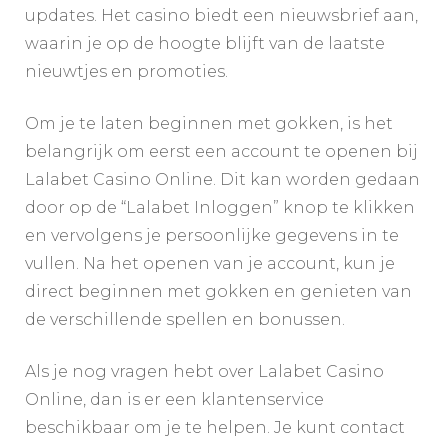
updates. Het casino biedt een nieuwsbrief aan,
waarin je op de hoogte blijft van de laatste
nieuwtjes en promoties.
Om je te laten beginnen met gokken, is het
belangrijk om eerst een account te openen bij
Lalabet Casino Online. Dit kan worden gedaan
door op de “Lalabet Inloggen” knop te klikken
en vervolgens je persoonlijke gegevens in te
vullen. Na het openen van je account, kun je
direct beginnen met gokken en genieten van
de verschillende spellen en bonussen.
Als je nog vragen hebt over Lalabet Casino
Online, dan is er een klantenservice
beschikbaar om je te helpen. Je kunt contact