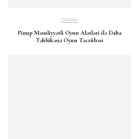
CASINO
Pinup Məsuliyyətli Oyun Alətləri ilə Daha
Təhlükəsiz Oyun Təcrübəsi