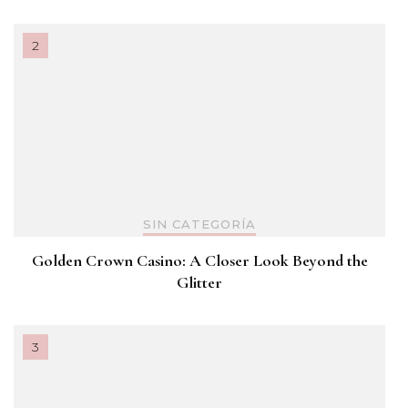
SIN CATEGORÍA
Golden Crown Casino: A Closer Look Beyond the
Glitter