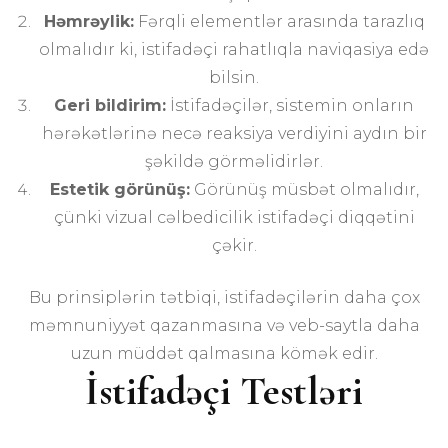
Həmrəylik:
Fərqli elementlər arasında tarazlıq
olmalıdır ki, istifadəçi rahatlıqla naviqasiya edə
bilsin.
Geri bildirim:
İstifadəçilər, sistemin onların
hərəkətlərinə necə reaksiya verdiyini aydın bir
şəkildə görməlidirlər.
Estetik görünüş:
Görünüş müsbət olmalıdır,
çünki vizual cəlbedicilik istifadəçi diqqətini
çəkir.
Bu prinsiplərin tətbiqi, istifadəçilərin daha çox
məmnuniyyət qazanmasına və veb-saytla daha
uzun müddət qalmasına kömək edir.
İstifadəçi Testləri