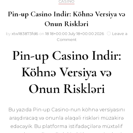
CASINO
Pin-up Casino Indir: Köhnə Versiya və
Onun Riskləri
by
xtw183873fd6
on
18 18+00:00 July 18+00:00 2026
Leave a
Comment
Pin-up Casino Indir:
Köhnə Versiya və
Onun Riskləri
Bu yazıda Pin-up Casino-nun köhnə versiyasını
araşdıracaq və onunla əlaqəli riskləri müzakirə
edəcəyik. Bu platforma istifadəçilərə müxtəlif