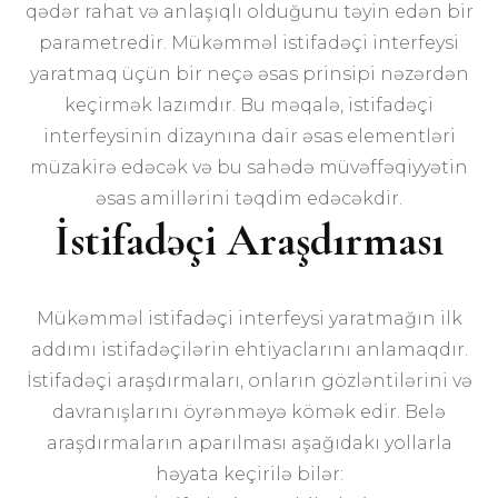
qədər rahat və anlaşıqlı olduğunu təyin edən bir
parametredir. Mükəmməl istifadəçi interfeysi
yaratmaq üçün bir neçə əsas prinsipi nəzərdən
keçirmək lazımdır. Bu məqalə, istifadəçi
interfeysinin dizaynına dair əsas elementləri
müzakirə edəcək və bu sahədə müvəffəqiyyətin
əsas amillərini təqdim edəcəkdir.
İstifadəçi Araşdırması
Mükəmməl istifadəçi interfeysi yaratmağın ilk
addımı istifadəçilərin ehtiyaclarını anlamaqdır.
İstifadəçi araşdırmaları, onların gözləntilərini və
davranışlarını öyrənməyə kömək edir. Belə
araşdırmaların aparılması aşağıdakı yollarla
həyata keçirilə bilər: