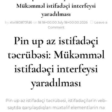
Mükəmməl istifadəçi interfeysi
yaradılması
by
xtw183873fd6
on
18 18+00:00 July 18+00:00 2026
Leave a
Comment
Pin up az istifadəçi
təcrübəsi: Mükəmməl
istifadəçi interfeysi
yaradılması
Pin up az istifadəçi təcrübəsi, istifadəçilərin veb-
saytda qarşılaşdıqları müxtəlif elementlərin nə