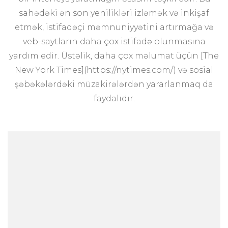
sahədəki ən son yenilikləri izləmək və inkişaf
etmək, istifadəçi məmnuniyyətini artırmağa və
veb-saytların daha çox istifadə olunmasına
yardım edir. Üstəlik, daha çox məlumat üçün [The
New York Times](https://nytimes.com/) və sosial
şəbəkələrdəki müzakirələrdən yararlanmaq da
faydalıdır.