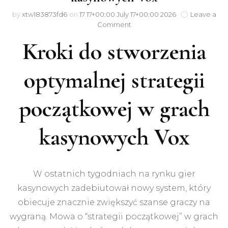
by
xtw183873fd6
on
17 17+00:00 July 17+00:00 2026
Leave a
Comment
Kroki do stworzenia
optymalnej strategii
początkowej w grach
kasynowych Vox
W ostatnich tygodniach na rynku gier
kasynowych zadebiutował nowy system, który
obiecuje znacznie zwiększyć szanse graczy na
wygraną. Mowa o “strategii początkowej” w grach