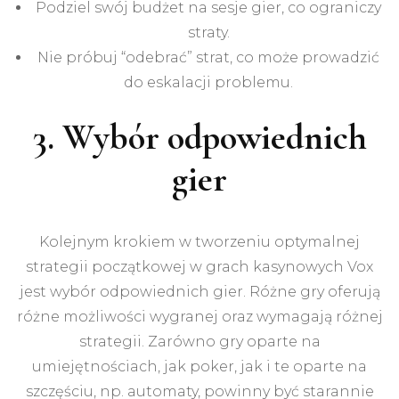
Podziel swój budżet na sesje gier, co ograniczy
straty.
Nie próbuj “odebrać” strat, co może prowadzić
do eskalacji problemu.
3. Wybór odpowiednich
gier
Kolejnym krokiem w tworzeniu optymalnej
strategii początkowej w grach kasynowych Vox
jest wybór odpowiednich gier. Różne gry oferują
różne możliwości wygranej oraz wymagają różnej
strategii. Zarówno gry oparte na
umiejętnościach, jak poker, jak i te oparte na
szczęściu, np. automaty, powinny być starannie