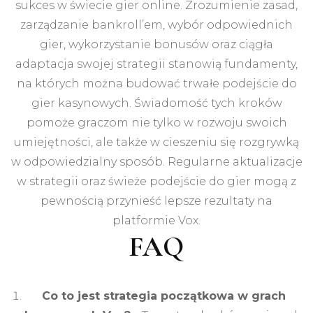
sukces w świecie gier online. Zrozumienie zasad,
zarządzanie bankroll’em, wybór odpowiednich
gier, wykorzystanie bonusów oraz ciągła
adaptacja swojej strategii stanowią fundamenty,
na których można budować trwałe podejście do
gier kasynowych. Świadomość tych kroków
pomoże graczom nie tylko w rozwoju swoich
umiejętności, ale także w cieszeniu się rozgrywką
w odpowiedzialny sposób. Regularne aktualizacje
w strategii oraz świeże podejście do gier mogą z
pewnością przynieść lepsze rezultaty na
platformie Vox.
FAQ
Co to jest strategia początkowa w grach