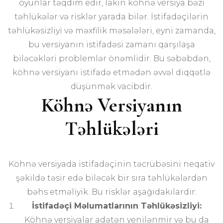
oyunlar təqdim edir, lakin köhnə versiya bəzi
təhlükələr və risklər yarada bilər. İstifadəçilərin
təhlükəsizliyi və məxfilik məsələləri, eyni zamanda,
bu versiyanın istifadəsi zamanı qarşılaşa
biləcəkləri problemlər önəmlidir. Bu səbəbdən,
köhnə versiyanı istifadə etmədən əvvəl diqqətlə
düşünmək vacibdir.
Köhnə Versiyanın
Təhlükələri
Köhnə versiyada istifadəçinin təcrübəsini neqativ
şəkildə təsir edə biləcək bir sıra təhlükələrdən
bəhs etməliyik. Bu risklər aşağıdakılardır:
İstifadəçi Məlumatlarının Təhlükəsizliyi:
Köhnə versiyalar adətən yenilənmir və bu da