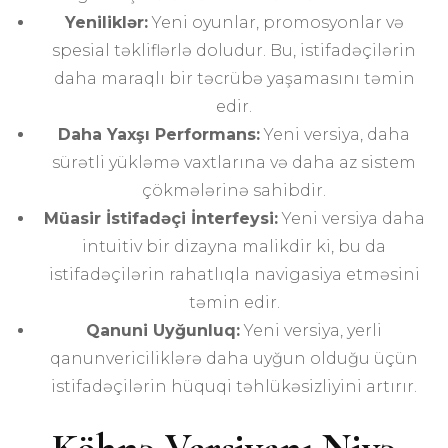
Yeniliklər:
Yeni oyunlar, promosyonlar və
spesial təkliflərlə doludur. Bu, istifadəçilərin
daha maraqlı bir təcrübə yaşamasını təmin
edir.
Daha Yaxşı Performans:
Yeni versiya, daha
sürətli yükləmə vaxtlarına və daha az sistem
çökmələrinə sahibdir.
Müasir İstifadəçi İnterfeysi:
Yeni versiya daha
intuitiv bir dizayna malikdir ki, bu da
istifadəçilərin rahatlıqla navigasiya etməsini
təmin edir.
Qanuni Uyğunluq:
Yeni versiya, yerli
qanunvericiliklərə daha uyğun olduğu üçün
istifadəçilərin hüquqi təhlükəsizliyini artırır.
Köhnə Versiyanı Niyə