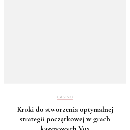
CASINO
Kroki do stworzenia optymalnej
strategii początkowej w grach
kasynowych Vox