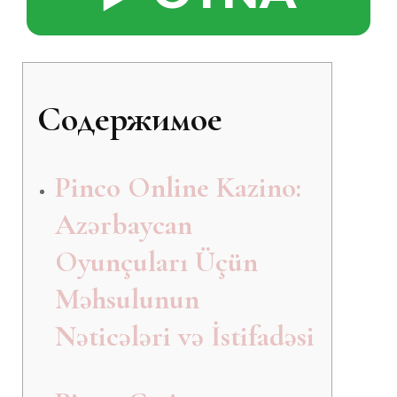
Содержимое
Pinco Online Kazino:
Azərbaycan
Oyunçuları Üçün
Məhsulunun
Nəticələri və İstifadəsi