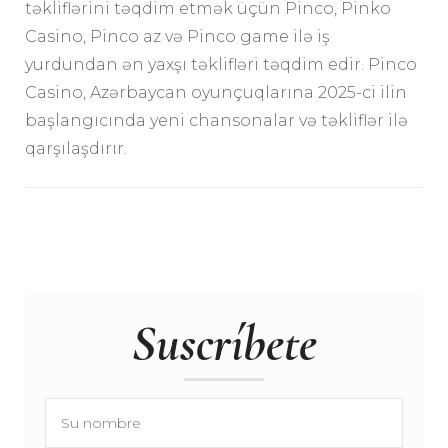
təkliflərini təqdim etmək üçün Pinco, Pinko
Casino, Pinco az və Pinco game ilə iş
yurdundan ən yaxşı təklifləri təqdim edir. Pinco
Casino, Azərbaycan oyunçuqlarına 2025-ci ilin
başlangıcında yeni chansonalar və təkliflər ilə
qarşılaşdırır.
Suscríbete