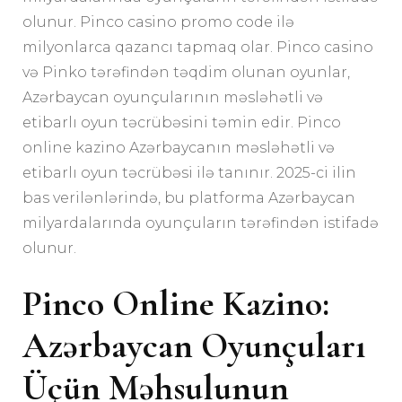
olunur. Pinco casino promo code ilə
milyonlarca qazancı tapmaq olar. Pinco casino
və Pinko tərəfindən təqdim olunan oyunlar,
Azərbaycan oyunçularının məsləhətli və
etibarlı oyun təcrübəsini təmin edir. Pinco
online kazino Azərbaycanın məsləhətli və
etibarlı oyun təcrübəsi ilə tanınır. 2025-ci ilin
bas verilənlərində, bu platforma Azərbaycan
milyardalarında oyunçuların tərəfindən istifadə
olunur.
Pinco Online Kazino:
Azərbaycan Oyunçuları
Üçün Məhsulunun