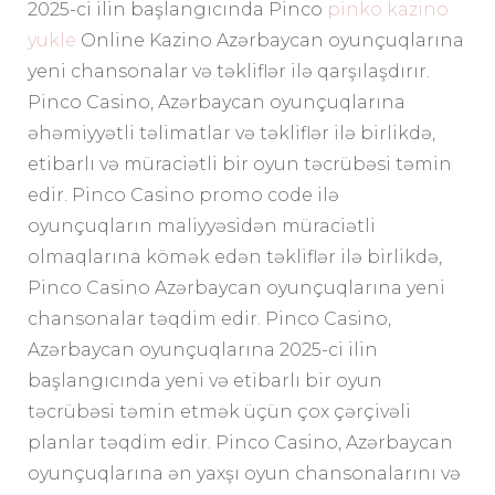
2025-ci ilin başlangıcında Pinco
pinko kazino
yukle
Online Kazino Azərbaycan oyunçuqlarına
yeni chansonalar və təkliflər ilə qarşılaşdırır.
Pinco Casino, Azərbaycan oyunçuqlarına
əhəmiyyətli təlimatlar və təkliflər ilə birlikdə,
etibarlı və müraciətli bir oyun təcrübəsi təmin
edir. Pinco Casino promo code ilə
oyunçuqların maliyyəsidən müraciətli
olmaqlarına kömək edən təkliflər ilə birlikdə,
Pinco Casino Azərbaycan oyunçuqlarına yeni
chansonalar təqdim edir. Pinco Casino,
Azərbaycan oyunçuqlarına 2025-ci ilin
başlangıcında yeni və etibarlı bir oyun
təcrübəsi təmin etmək üçün çox çərçivəli
planlar təqdim edir. Pinco Casino, Azərbaycan
oyunçuqlarına ən yaxşı oyun chansonalarını və