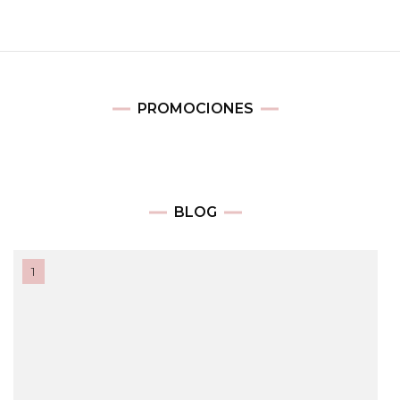
PROMOCIONES
BLOG