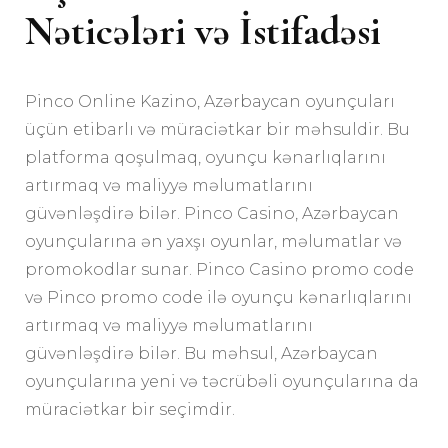
Nəticələri və İstifadəsi
Pinco Online Kazino, Azərbaycan oyunçuları
üçün etibarlı və müraciətkar bir məhsuldir. Bu
platforma qoşulmaq, oyunçu kənarlıqlarını
artırmaq və maliyyə məlumatlarını
güvənləşdirə bilər. Pinco Casino, Azərbaycan
oyunçularına ən yaxşı oyunlar, məlumatlar və
promokodlar sunar. Pinco Casino promo code
və Pinco promo code ilə oyunçu kənarlıqlarını
artırmaq və maliyyə məlumatlarını
güvənləşdirə bilər. Bu məhsul, Azərbaycan
oyunçularına yeni və təcrübəli oyunçularına da
müraciətkar bir seçimdir.