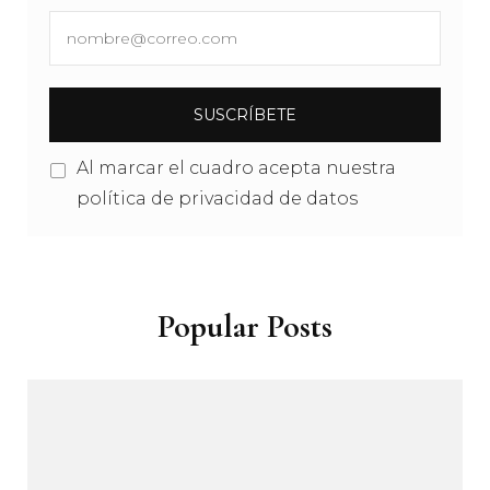
Al marcar el cuadro acepta nuestra
política de privacidad de datos
Popular Posts