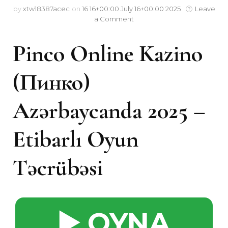
by
xtw18387acec
on
16 16+00:00 July 16+00:00 2025
Leave
a Comment
Pinco Online Kazino
(Пинко)
Azərbaycanda 2025 –
Etibarlı Oyun
Təcrübəsi
▶️ OYNA