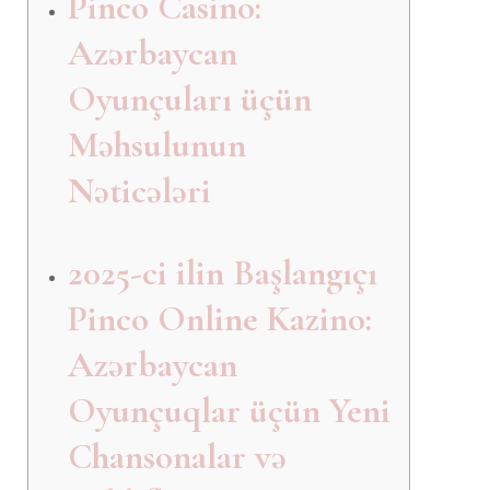
Pinco Casino:
Azərbaycan
Oyunçuları üçün
Məhsulunun
Nəticələri
2025-ci ilin Başlangıçı
Pinco Online Kazino:
Azərbaycan
Oyunçuqlar üçün Yeni
Chansonalar və