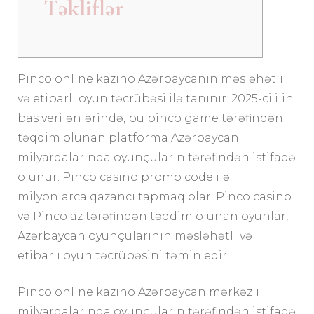
Təkliflər
Pinco online kazino Azərbaycanın məsləhətli
və etibarlı oyun təcrübəsi ilə tanınır. 2025-ci ilin
bas verilənlərində, bu pinco game tərəfindən
təqdim olunan platforma Azərbaycan
milyardalarında oyunçuların tərəfindən istifadə
olunur. Pinco casino promo code ilə
milyonlarca qazancı tapmaq olar. Pinco casino
və Pinco az tərəfindən təqdim olunan oyunlar,
Azərbaycan oyunçularının məsləhətli və
etibarlı oyun təcrübəsini təmin edir.
Pinco online kazino Azərbaycan mərkəzli
milyardalarında oyunçuların tərəfindən istifadə