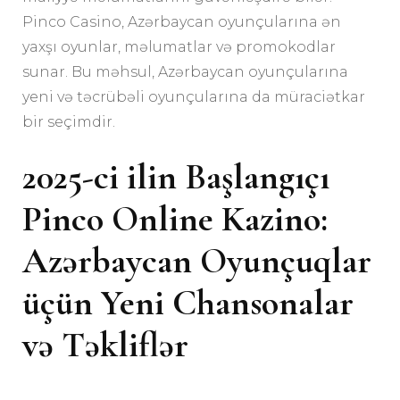
Pinco Casino, Azərbaycan oyunçularına ən
yaxşı oyunlar, məlumatlar və promokodlar
sunar. Bu məhsul, Azərbaycan oyunçularına
yeni və təcrübəli oyunçularına da müraciətkar
bir seçimdir.
2025-ci ilin Başlangıçı
Pinco Online Kazino:
Azərbaycan Oyunçuqlar
üçün Yeni Chansonalar
və Təkliflər