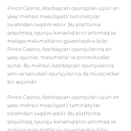
Pinco Casino, Azərbaycan oyunçuları üçün ən
yaxşı məhsul məsuliyyətli təminatçılar
tərəfindən təqdim edilir. Bu platforma
qoşulmaq, oyunçu kənarlıqlarını artırmaq və
maliyyə məlumatlarını güvənləşdirə bilər.
Pinco Casino, Azərbaycan oyunçularına ən
yaxşı oyunlar, məlumatlar və promokodlar
sunar. Bu məhsul, Azərbaycan oyunçularına
yeni və təcrübəli oyunçularına da müraciətkar
bir seçimdir.
Pinco Casino, Azərbaycan oyunçuları üçün ən
yaxşı məhsul məsuliyyətli təminatçılar
tərəfindən təqdim edilir. Bu platforma
qoşulmaq, oyunçu kənarlıqlarını artırmaq və
maliyyə məlumatlarını güvənləşdirə bilər.