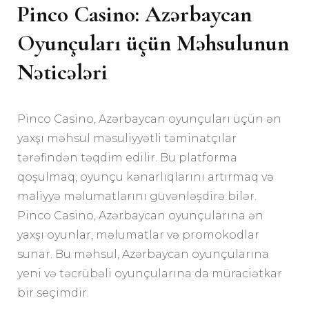
Pinco Casino: Azərbaycan
Oyunçuları üçün Məhsulunun
Nəticələri
Pinco Casino, Azərbaycan oyunçuları üçün ən
yaxşı məhsul məsuliyyətli təminatçılar
tərəfindən təqdim edilir. Bu platforma
qoşulmaq, oyunçu kənarlıqlarını artırmaq və
maliyyə məlumatlarını güvənləşdirə bilər.
Pinco Casino, Azərbaycan oyunçularına ən
yaxşı oyunlar, məlumatlar və promokodlar
sunar. Bu məhsul, Azərbaycan oyunçularına
yeni və təcrübəli oyunçularına da müraciətkar
bir seçimdir.