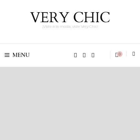
VERY CHIC
¡Viste a la moda, viste Very Chic!
MENU
0