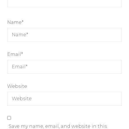
Name
*
Email
*
Website
Save my name, email, and website in this