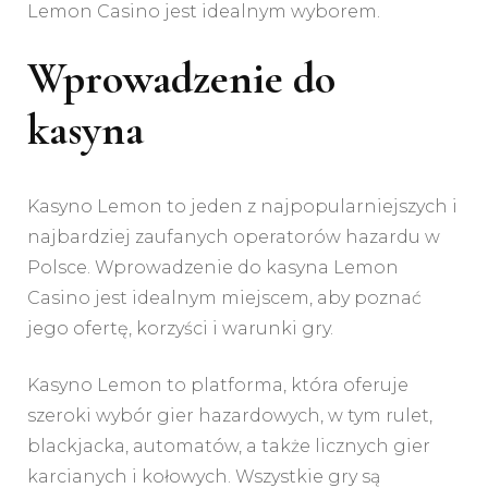
Lemon Casino jest idealnym wyborem.
Wprowadzenie do
kasyna
Kasyno Lemon to jeden z najpopularniejszych i
najbardziej zaufanych operatorów hazardu w
Polsce. Wprowadzenie do kasyna Lemon
Casino jest idealnym miejscem, aby poznać
jego ofertę, korzyści i warunki gry.
Kasyno Lemon to platforma, która oferuje
szeroki wybór gier hazardowych, w tym rulet,
blackjacka, automatów, a także licznych gier
karcianych i kołowych. Wszystkie gry są