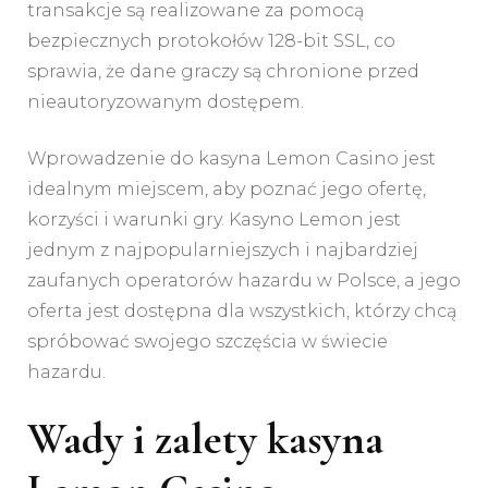
transakcje są realizowane za pomocą
bezpiecznych protokołów 128-bit SSL, co
sprawia, że dane graczy są chronione przed
nieautoryzowanym dostępem.
Wprowadzenie do kasyna Lemon Casino jest
idealnym miejscem, aby poznać jego ofertę,
korzyści i warunki gry. Kasyno Lemon jest
jednym z najpopularniejszych i najbardziej
zaufanych operatorów hazardu w Polsce, a jego
oferta jest dostępna dla wszystkich, którzy chcą
spróbować swojego szczęścia w świecie
hazardu.
Wady i zalety kasyna