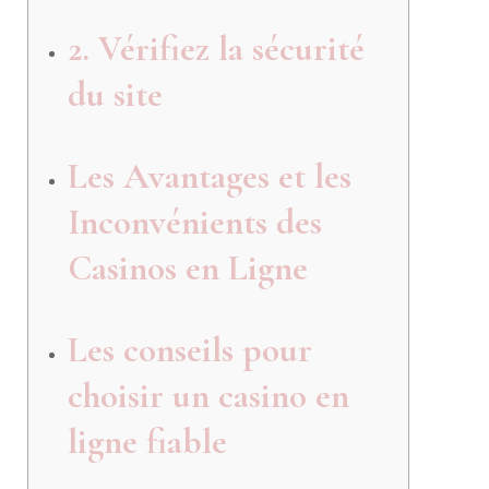
2. Vérifiez la sécurité
du site
Les Avantages et les
Inconvénients des
Casinos en Ligne
Les conseils pour
choisir un casino en
ligne fiable