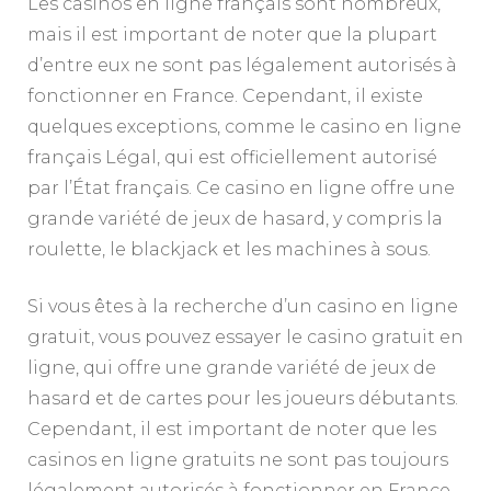
Les casinos en ligne français sont nombreux,
mais il est important de noter que la plupart
d’entre eux ne sont pas légalement autorisés à
fonctionner en France. Cependant, il existe
quelques exceptions, comme le casino en ligne
français Légal, qui est officiellement autorisé
par l’État français. Ce casino en ligne offre une
grande variété de jeux de hasard, y compris la
roulette, le blackjack et les machines à sous.
Si vous êtes à la recherche d’un casino en ligne
gratuit, vous pouvez essayer le casino gratuit en
ligne, qui offre une grande variété de jeux de
hasard et de cartes pour les joueurs débutants.
Cependant, il est important de noter que les
casinos en ligne gratuits ne sont pas toujours
légalement autorisés à fonctionner en France.