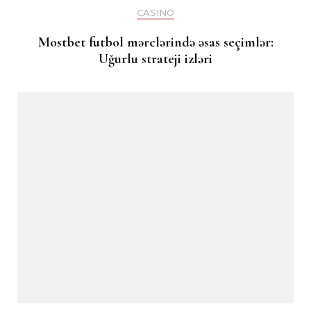
CASINO
Mostbet futbol mərclərində əsas seçimlər:
Uğurlu strateji izləri