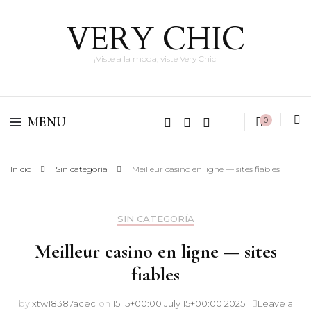
VERY CHIC
¡Viste a la moda, viste Very Chic!
MENU
0
Inicio
Sin categoría
Meilleur casino en ligne — sites fiables
SIN CATEGORÍA
Meilleur casino en ligne — sites
fiables
by
xtw18387acec
on
15 15+00:00 July 15+00:00 2025
Leave a