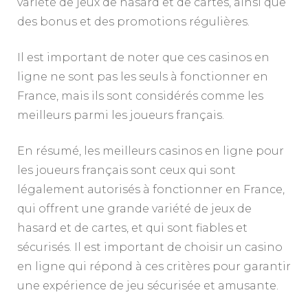
variété de jeux de hasard et de cartes, ainsi que
des bonus et des promotions régulières.
Il est important de noter que ces casinos en
ligne ne sont pas les seuls à fonctionner en
France, mais ils sont considérés comme les
meilleurs parmi les joueurs français.
En résumé, les meilleurs casinos en ligne pour
les joueurs français sont ceux qui sont
légalement autorisés à fonctionner en France,
qui offrent une grande variété de jeux de
hasard et de cartes, et qui sont fiables et
sécurisés. Il est important de choisir un casino
en ligne qui répond à ces critères pour garantir
une expérience de jeu sécurisée et amusante.