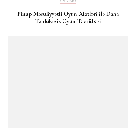
CASINO
Pinup Məsuliyyətli Oyun Alətləri ilə Daha
Təhlükəsiz Oyun Təcrübəsi