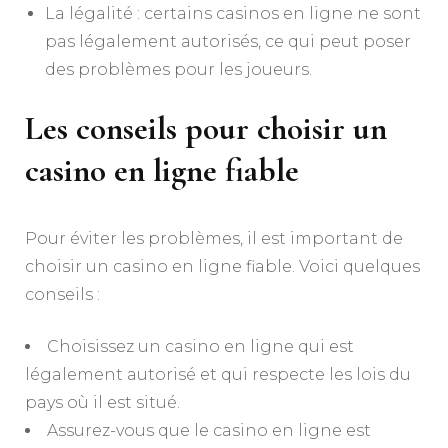
La légalité : certains casinos en ligne ne sont
pas légalement autorisés, ce qui peut poser
des problèmes pour les joueurs.
Les conseils pour choisir un
casino en ligne fiable
Pour éviter les problèmes, il est important de
choisir un casino en ligne fiable. Voici quelques
conseils :
Choisissez un casino en ligne qui est
légalement autorisé et qui respecte les lois du
pays où il est situé.
Assurez-vous que le casino en ligne est