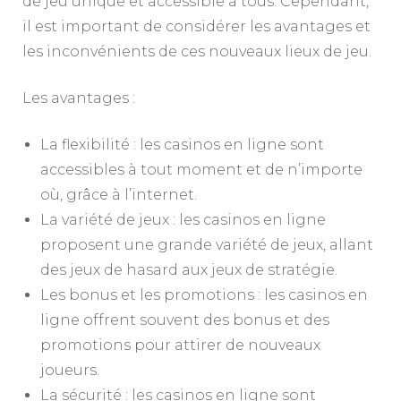
de jeu unique et accessible à tous. Cependant,
il est important de considérer les avantages et
les inconvénients de ces nouveaux lieux de jeu.
Les avantages :
La flexibilité : les casinos en ligne sont
accessibles à tout moment et de n’importe
où, grâce à l’internet.
La variété de jeux : les casinos en ligne
proposent une grande variété de jeux, allant
des jeux de hasard aux jeux de stratégie.
Les bonus et les promotions : les casinos en
ligne offrent souvent des bonus et des
promotions pour attirer de nouveaux
joueurs.
La sécurité : les casinos en ligne sont