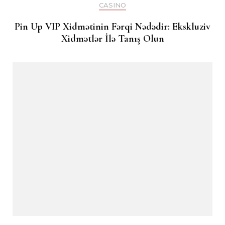
CASINO
Pin Up VIP Xidmətinin Fərqi Nədədir: Ekskluziv
Xidmətlər İlə Tanış Olun