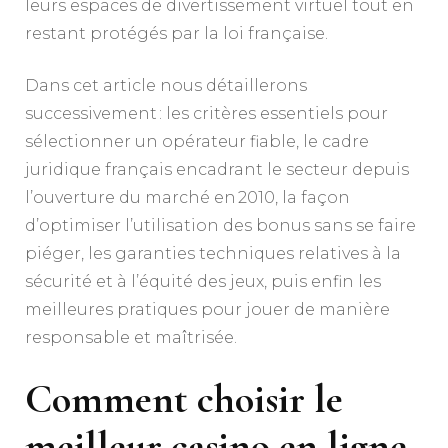
leurs espaces de divertissement virtuel tout en
restant protégés par la loi française.
Dans cet article nous détaillerons
successivement : les critères essentiels pour
sélectionner un opérateur fiable, le cadre
juridique français encadrant le secteur depuis
l’ouverture du marché en 2010, la façon
d’optimiser l’utilisation des bonus sans se faire
piéger, les garanties techniques relatives à la
sécurité et à l’équité des jeux, puis enfin les
meilleures pratiques pour jouer de manière
responsable et maîtrisée.
Comment choisir le
meilleur casino en ligne