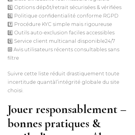
5️⃣ Options dépôt/retrait sécurisées & vérifiées
6️⃣ Politique confidentialité conforme RGPD
7️⃣ Procédure KYC simple mais rigoureuse
8️⃣ Outils auto-exclusion faciles accessibles
9️⃣ Service client multicanal disponible24/7
🔟 Avis utilisateurs récents consultables sans
filtre
Suivre cette liste réduit drastiquement toute
incertitude quantàl’intégrité globale du site
choisi.
Jouer responsablement –
bonnes pratiques &