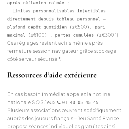
après réflexion calmée ;
– Limites personnalisables injectibles
directement depuis tableau personnel →
≤€500
plafond dépôt quotidien (
), pari
≤€100
≤€300`) .
maximal (
) , pertes cumulées (
Ces réglages restent actifs même après
fermeture session navigateur grâce stockage
côté serveur sécurisé *.
Ressources d’aide extérieure
En cas besoin immédiat appelez la hotline
nationale S.O.S Jeux 📞
.
01 40 05 45 45
Plusieurs associations œuvrent spécifiquement
auprès des joueurs français ­– Jeu Santé France
propose séances individuelles gratuites ainsi