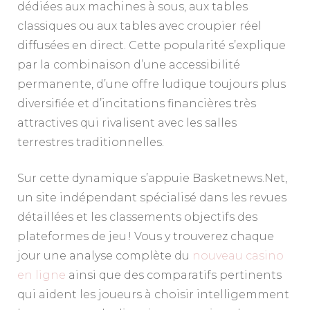
dédiées aux machines à sous, aux tables
classiques ou aux tables avec croupier réel
diffusées en direct. Cette popularité s’explique
par la combinaison d’une accessibilité
permanente, d’une offre ludique toujours plus
diversifiée et d’incitations financières très
attractives qui rivalisent avec les salles
terrestres traditionnelles.
Sur cette dynamique s’appuie Basketnews.Net,
un site indépendant spécialisé dans les revues
détaillées et les classements objectifs des
plateformes de jeu ! Vous y trouverez chaque
jour une analyse complète du
nouveau casino
en ligne
ainsi que des comparatifs pertinents
qui aident les joueurs à choisir intelligemment