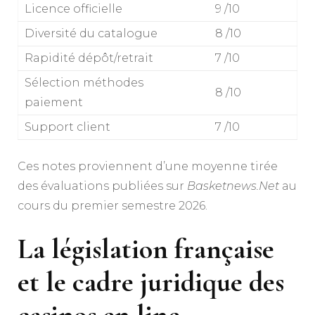
Licence officielle
9 /10
Diversité du catalogue
8 /10
Rapidité dépôt/retrait
7 /10
Sélection méthodes
8 /10
paiement
Support client
7 /10
Ces notes proviennent d’une moyenne tirée
des évaluations publiées sur
Basketnews.Net
au
cours du premier semestre 2026.
La législation française
et le cadre juridique des