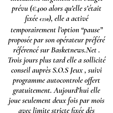
prévu (€400 alors qu’elle s’était
fixée
), elle a activé
€150
temporairement l’option “pause”
proposée par son opérateur préféré
référencé sur Basketnews.Net .
Trois jours plus tard elle a sollicité
conseil auprès S.O.S Jeux , suivi
programme autocontrole offert
gratuitement.​ Aujourd’hui elle
joue seulement deux fois par mois
avec limite stricte fixée dès