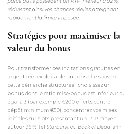
parce qu’ils possèdent un RTP inférieur à 92 %,
réduisant ainsi vos chances réelles atteignant
rapidement la limite imposée.
Stratégies pour maximiser la
valeur du bonus
Pour transformer ces incitations gratuites en
argent réel exploitable on conseille souvent
cette démarche structurée : choisissez un
bonus dont le ratio mise/bonus est inférieur ou
égal à 3 (par exemple €200 offerts contre
dépôt minimum €50); concentrez vos mises
initiales sur slots présentant un RTP moyen
autour 96 %, tel
Starburst
ou
Book of Dead
, afin