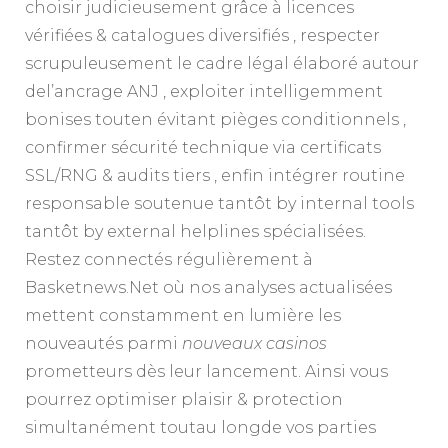
choisir judicieusement grâce à licences
vérifiées & catalogues diversifiés , respecter
scrupuleusement le cadre légal élaboré autour
del’ancrage ANJ , exploiter intelligemment
boni­ses touten évitant pièges conditionnels ,
confirmer sécurité technique via certificats
SSL/RNG & audits tiers , enfin intégrer routine
responsable soutenue tantôt by internal tools
tantôt by external helplines spécialisées​.
Restez connectés régulièrement à
Basketnews.Net où nos analyses actualisées
mettent constamment ​en lumière ​les
nouveautés parmi
nouveaux casinos
prometteurs dès leur lancement.​ Ainsi vous
pourrez optimiser plaisir & protection
simultanément toutau long​de vos parties