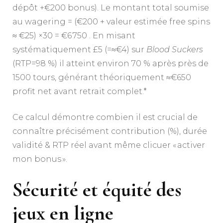
dépôt +€200 bonus). Le montant total soumise
au wagering = (€200 + valeur estimée free spins
≈ €25) ×30 = €6 750 . En misant
systématiquement £5 (=≈€4) sur
Blood Suckers
(RTP=98 %) il atteint environ 70 % après près de
1500 tours, générant théoriquement ≈€650
profit net avant retrait complet.*
Ce calcul démontre combien il est crucial de
connaître précisément contribution (%), durée
validité & RTP réel avant même clicuer « activer
mon bonus ».
Sécurité et équité des
jeux en ligne