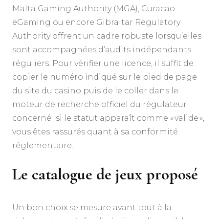
Malta Gaming Authority (MGA), Curacao
eGaming ou encore Gibraltar Regulatory
Authority offrent un cadre robuste lorsqu’elles
sont accompagnées d’audits indépendants
réguliers. Pour vérifier une licence, il suffit de
copier le numéro indiqué sur le pied de page
du site du casino puis de le coller dans le
moteur de recherche officiel du régulateur
concerné ; si le statut apparaît comme « valide »,
vous êtes rassurés quant à sa conformité
réglementaire.
Le catalogue de jeux proposé
Un bon choix se mesure avant tout à la