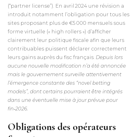
(“partner license”). En avril 2024 une révision a
introduit notamment l’obligation pour tous les
sites proposant plus de €5 000 mensuels sous
forme virtuelle (« high rollers ») d’afficher
clairement leur politique fiscale afin que leurs
contribuables puissent déclarer correctement
leurs gains auprès du fisc français.
Depuis lors
aucune nouvelle modification n’a été annoncée
mais le gouvernement surveille attentivement
l’émergence constante des “novel betting
models”, dont certains pourraient être intégrés
dans une éventuelle mise à jour prévue pour
fin‑2026.
Obligations des opérateurs