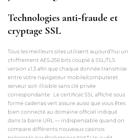
Technologies anti‑fraude et
cryptage SSL
Tous les meilleurs sites utilisent aujourd’hui un
chiffrement AES‑256 bits couplé à SSL/TLS
version ≥1​.3 afin que chaque donnée transmise
entre votre navigateur mobile/computeret
serveur soit illisible sans clé privée
correspondante . Le certificat SSL affiché sous
forme cadenas vert assure aussi que vous êtes
bien connecté au domaine officiel indiqué
dans la barre URL — indispensable quand on
compare différents nouveaux casinos
présentés par Basketnews.Net.* Un audit