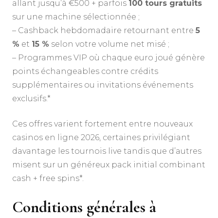
allant jusqu’à €500 + parfois
100 tours gratuits
sur une machine sélectionnée ;
– Cashback hebdomadaire retournant entre
5
%
et
15 %
selon votre volume net misé ;
– Programmes VIP où chaque euro joué génère
points échangeables contre crédits
supplémentaires ou invitations événements
exclusifs.*
Ces offres varient fortement entre nouveaux
casinos en ligne 2026, certaines privilégiant
davantage les tournois live tandis que d’autres
misent sur un généreux pack initial combinant
cash + free spins*.
Conditions générales à