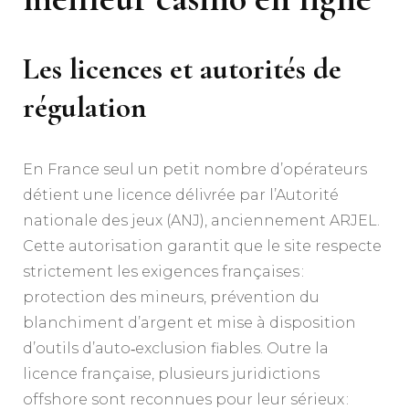
Les licences et autorités de
régulation
En France seul un petit nombre d’opérateurs
détient une licence délivrée par l’Autorité
nationale des jeux (ANJ), anciennement ARJEL.
Cette autorisation garantit que le site respecte
strictement les exigences françaises :
protection des mineurs, prévention du
blanchiment d’argent et mise à disposition
d’outils d’auto‑exclusion fiables. Outre la
licence française, plusieurs juridictions
offshore sont reconnues pour leur sérieux :