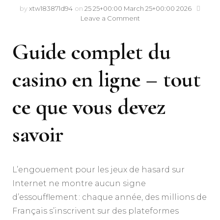
by
xtw183871d94
on
25 25+00:00 March 25+00:00 2026
Leave a Comment
Guide complet du
casino en ligne – tout
ce que vous devez
savoir
L’engouement pour les jeux de hasard sur
Internet ne montre aucun signe
d’essoufflement : chaque année, des millions de
Français s’inscrivent sur des plateformes