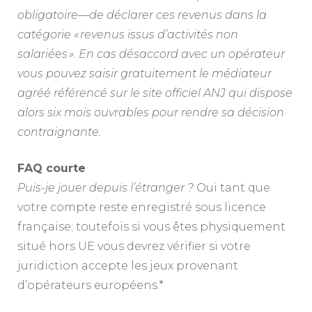
obligatoire—de déclarer ces revenus dans la
catégorie « revenus issus d’activités non
salariées ». En cas désaccord avec un opérateur
vous pouvez saisir gratuitement le médiateur
agréé référencé sur le site officiel ANJ qui dispose
alors six mois ouvrables pour rendre sa décision
contraignante.
FAQ courte
Puis-je jouer depuis l’étranger ?
Oui tant que
votre compte reste enregistré sous licence
française; toutefois si vous êtes physiquement
situé hors UE vous devrez vérifier si votre
juridiction accepte les jeux provenant
d’opérateurs européens.*