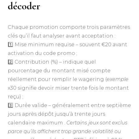
décoder
Chaque promotion comporte trois paramètres
clés qu’il faut analyser avant acceptation :
1️⃣ Mise minimum requise – souvent €20 avant
activation du code promo ;
2️⃣ Contribution (%) – indique quel
pourcentage du montant misé compte
réellement pour remplir le wagering (
exemple
x30 signifie devoir miser trente fois le montant
reçu) ;
3️⃣ Durée valide – généralement entre septième
jours après dépôt jusqu’à trente jours
calendaire maximum .
Certains jeux sont exclus
parce qu’ils affichent trop grande volatilité ou