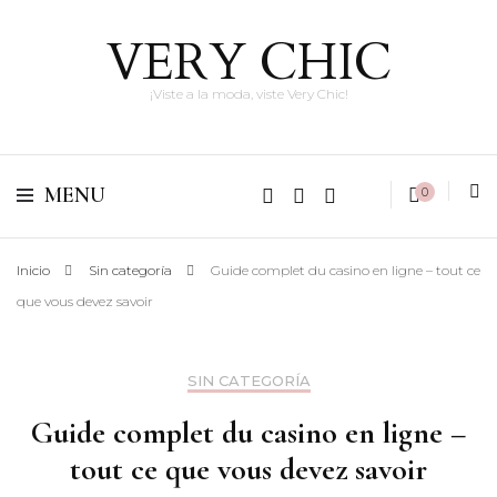
VERY CHIC
¡Viste a la moda, viste Very Chic!
MENU
0
Inicio
Sin categoría
Guide complet du casino en ligne – tout ce
que vous devez savoir
SIN CATEGORÍA
Guide complet du casino en ligne –
tout ce que vous devez savoir