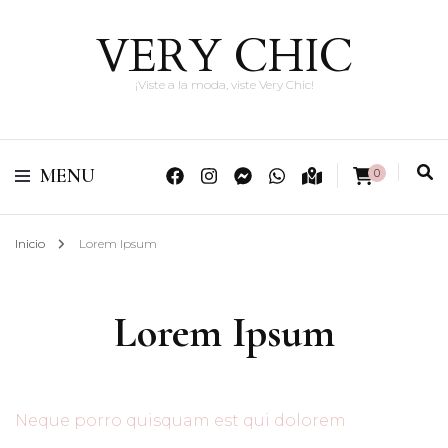
VERY CHIC
¡Viste a la moda, viste Very Chic!
MENU
0
Inicio
Lorem Ipsum
Lorem Ipsum
Neque porro quisquam est qui dolorem