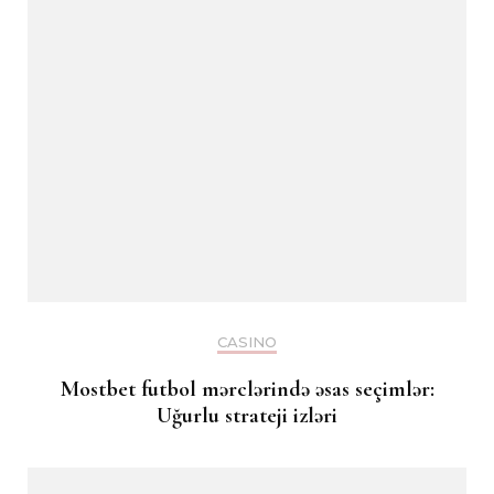
CASINO
Mostbet futbol mərclərində əsas seçimlər:
Uğurlu strateji izləri