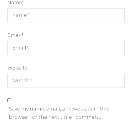
Name
*
Email
*
Website
Save my name, email, and website in this
browser for the next time I comment.