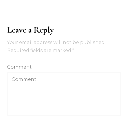
Leave a Reply
Your email address will not be published.
Required fields are marked
*
Comment