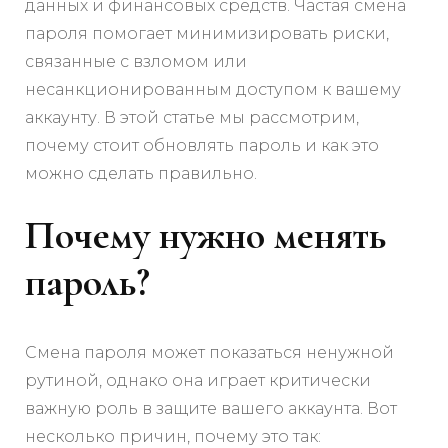
данных и финансовых средств. Частая смена
пароля помогает минимизировать риски,
связанные с взломом или
несанкционированным доступом к вашему
аккаунту. В этой статье мы рассмотрим,
почему стоит обновлять пароль и как это
можно сделать правильно.
Почему нужно менять
пароль?
Смена пароля может показаться ненужной
рутиной, однако она играет критически
важную роль в защите вашего аккаунта. Вот
несколько причин, почему это так: