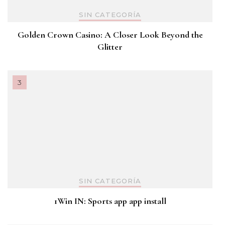
SIN CATEGORÍA
Golden Crown Casino: A Closer Look Beyond the
Glitter
SIN CATEGORÍA
1Win IN: Sports app app install