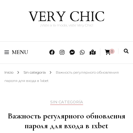
VERY CHIC
¡Viste a la moda, viste Very Chic!
MENU
0
Inicio
Sin categoría
Важность регулярного обновления
пароля для входа в 1xbet
SIN CATEGORÍA
Важность регулярного обновления
пароля для входа в 1xbet