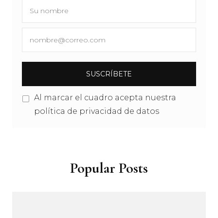
Al marcar el cuadro acepta nuestra
política de privacidad de datos
Popular Posts