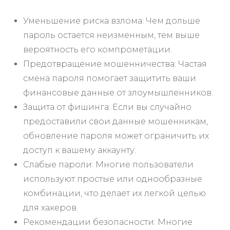
Уменьшение риска взлома: Чем дольше
пароль остается неизменным, тем выше
вероятность его компрометации.
Предотвращение мошенничества: Частая
смена пароля помогает защитить ваши
финансовые данные от злоумышленников.
Защита от фишинга: Если вы случайно
предоставили свои данные мошенникам,
обновление пароля может ограничить их
доступ к вашему аккаунту.
Слабые пароли: Многие пользователи
используют простые или однообразные
комбинации, что делает их легкой целью
для хакеров.
Рекомендации безопасности: Многие