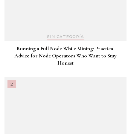
SIN CATEGORÍA
Running a Full Node While Mining: Practical
Advice for Node Operators Who Want to Stay
Honest