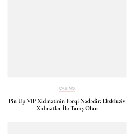
CASINO
Pin Up VIP Xidmətinin Fərqi Nədədir: Ekskluziv
Xidmətlər İlə Tanış Olun