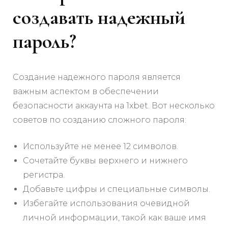
создавать надежный
пароль?
Создание надежного пароля является
важным аспектом в обеспечении
безопасности аккаунта на 1xbet. Вот несколько
советов по созданию сложного пароля:
Используйте не менее 12 символов.
Сочетайте буквы верхнего и нижнего
регистра.
Добавьте цифры и специальные символы.
Избегайте использования очевидной
личной информации, такой как ваше имя