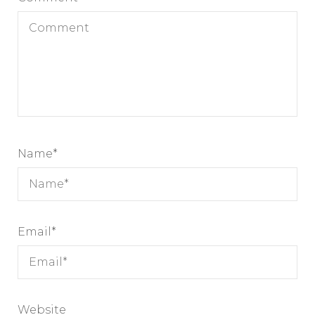
Name
*
Email
*
Website