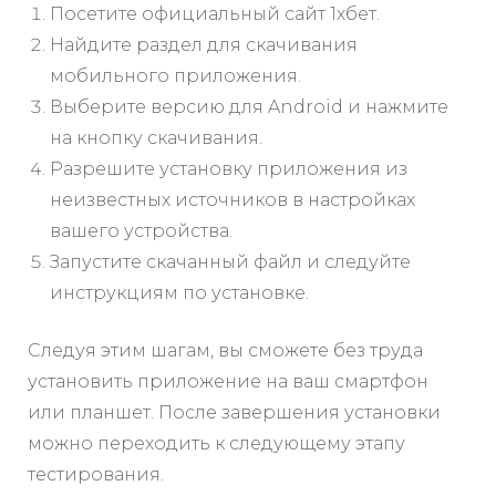
Посетите официальный сайт 1хбет.
Найдите раздел для скачивания
мобильного приложения.
Выберите версию для Android и нажмите
на кнопку скачивания.
Разрешите установку приложения из
неизвестных источников в настройках
вашего устройства.
Запустите скачанный файл и следуйте
инструкциям по установке.
Следуя этим шагам, вы сможете без труда
установить приложение на ваш смартфон
или планшет. После завершения установки
можно переходить к следующему этапу
тестирования.