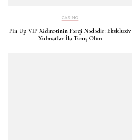
CASINO
Pin Up VIP Xidmətinin Fərqi Nədədir: Ekskluziv
Xidmətlər İlə Tanış Olun