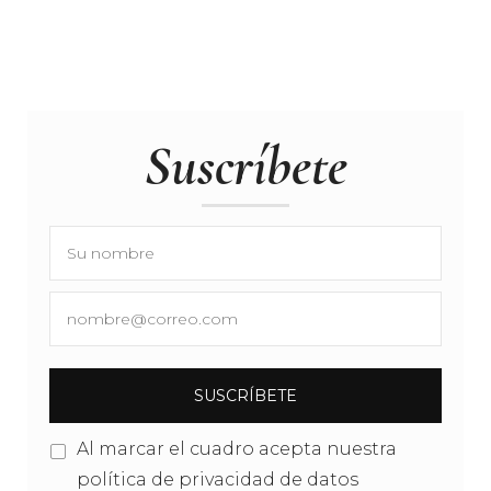
Suscríbete
Al marcar el cuadro acepta nuestra
política de privacidad de datos