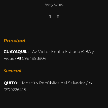
Very Chic
Principal
GUAYAQUIL:
Av. Victor Emilio Estrada 628A y
Ficus / 📲 0984998904
Sucursal
QUITO:
Moscú y República del Salvador / 📲
0979226418