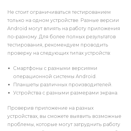
Не стоит ограничиваться тестированием
только на одном устройстве. Разные версии
Android могут влиять на работу приложения
по-разному. Для более полных результатов
тестирования, рекомендуем проводить
проверку на следующих типах устройств:
Смартфоны с разными версиями
операционной системы Android.
Планшеты различных производителей.
Устройства с разными размерами экрана.
Проверив приложение на разных
устройствах, вы сможете выявить возможные
проблемы, которые могут затруднить работу