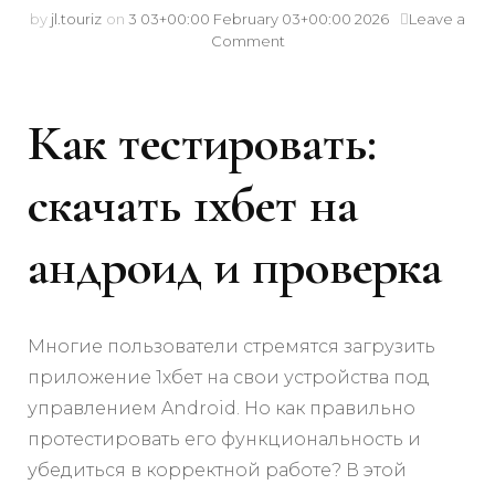
by
jl.touriz
on
3 03+00:00 February 03+00:00 2026
Leave a
Comment
Как тестировать:
скачать 1хбет на
андроид и проверка
Многие пользователи стремятся загрузить
приложение 1хбет на свои устройства под
управлением Android. Но как правильно
протестировать его функциональность и
убедиться в корректной работе? В этой