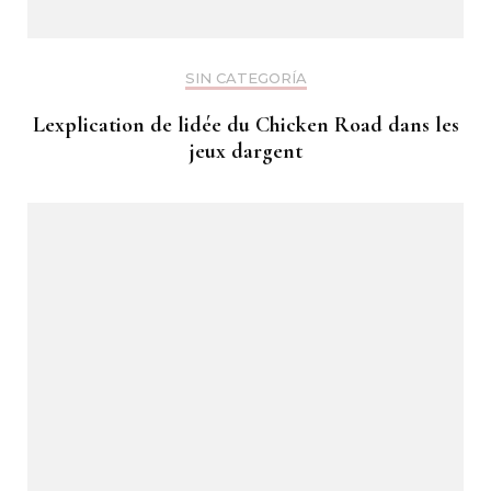
SIN CATEGORÍA
Lexplication de lidée du Chicken Road dans les
jeux dargent