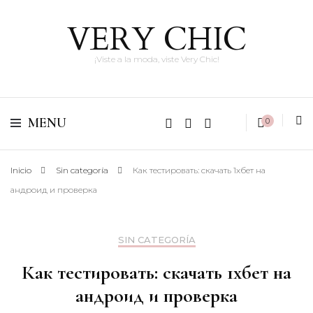
VERY CHIC
¡Viste a la moda, viste Very Chic!
MENU
0
Inicio
Sin categoría
Как тестировать: скачать 1хбет на
андроид и проверка
SIN CATEGORÍA
Как тестировать: скачать 1хбет на
андроид и проверка