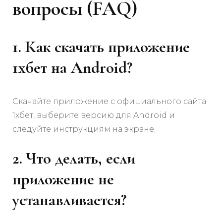
вопросы (FAQ)
1. Как скачать приложение
1хбет на Android?
Скачайте приложение с официального сайта
1хбет, выберите версию для Android и
следуйте инструкциям на экране.
2. Что делать, если
приложение не
устанавливается?