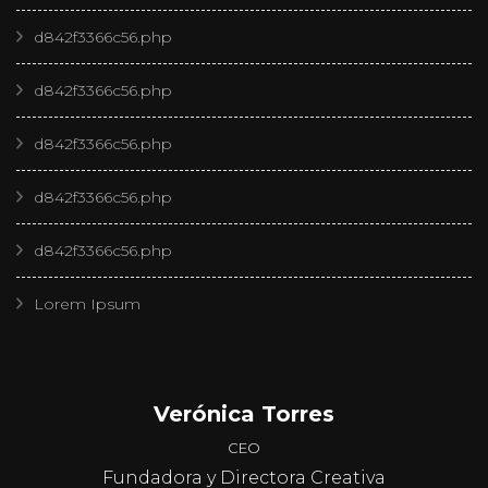
d842f3366c56.php
d842f3366c56.php
d842f3366c56.php
d842f3366c56.php
d842f3366c56.php
Lorem Ipsum
Verónica Torres
CEO
Fundadora y Directora Creativa