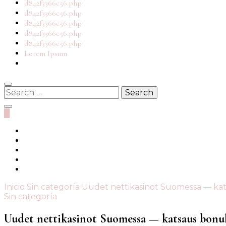
d842f3366c56.php
d842f3366c56.php
d842f3366c56.php
d842f3366c56.php
d842f3366c56.php
Lorem Ipsum
Search
for:
0
Inicio
Sin categoría
Uudet nettikasinot Suomessa — ka
Sin categoría
Uudet nettikasinot Suomessa — katsaus bonu