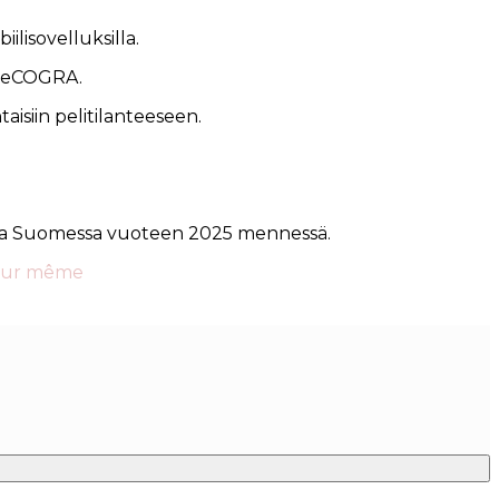
ilisovelluksilla.
ai eCOGRA.
taisiin pelitilanteeseen.
ssa Suomessa vuoteen 2025 mennessä.
 jour même