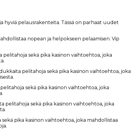
a ja hyviä pelausrakenteita. Tässä on parhaat uudet
 mahdollistaa nopean ja helpokseen pelaamisen. Vip
 pelitahoja sekä pika kasinon vaihtoehtoa, joka
a.
dukkaita pelitahoja sekä pika kasinon vaihtoehtoa, joka
sesta.
pelitahoja sekä pika kasinon vaihtoehtoa, joka
a.
a pelitahoja sekä pika kasinon vaihtoehtoa, joka
ta.
a sekä pika kasinon vaihtoehtoa, joka mahdollistaa
oja.