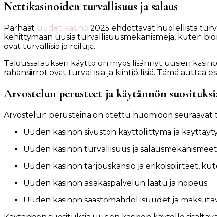
Nettikasinoiden turvallisuus ja salaus
Parhaat
uudet kasino
2025 ehdottavat huolellista turva
kehittymään uusia turvallisuusmekanismeja, kuten biom
ovat turvallisia ja reiluja.
Taloussalauksen käyttö on myös lisännyt uusien kasino
rahansiirrot ovat turvallisia ja kiintiöllisiä. Tämä autta
Arvostelun perusteet ja käytännön suosituksi
Arvostelun perusteina on otettu huomioon seuraavat te
Uuden kasinon sivuston käyttöliittymä ja käyttäyt
Uuden kasinon turvallisuus ja salausmekanismeet
Uuden kasinon tarjouskansio ja erikoispiirteet, ku
Uuden kasinon asiakaspalvelun laatu ja nopeus.
Uuden kasinon säästömahdollisuudet ja maksutav
Käytännön suosituksia uuden kasinon käytölle sisältäv