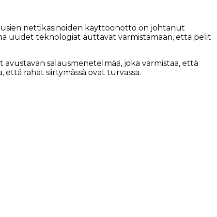
. Uusien nettikasinoiden käyttöönotto on johtanut
mä uudet teknologiat auttavat varmistamaan, että pelit
t avustavan salausmenetelmää, joka varmistaa, että
, että rahat siirtymässä ovat turvassa.