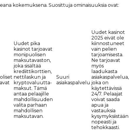
 upeana kokemuksena. Suosittuja ominaisuuksia ovat:
Uudet kasinot
2025 eivät ole
Uudet pika
kiinnostuneet
kasinot tarjoavat
vain pelien
monipuolisen
tarjoamisesta.
maksutavaston,
Ne tarjoavat
joka sisältää
myös
krediittikorttien,
laadukasta
liset
nettilaskun ja
Suuri
asiakaspalvelua,
avat
kryptovaluutta-
asiakaspalvelu
joka on
maksut. Tämä
käytettävissä
antaa pelaajille
24/7. Pelaajat
mahdollisuuden
voivat saada
valita parhaan
apua ja
mahdollisen
vastauksia
maksutavan.
kysymyksiistään
nopeasti ja
tehokkaasti.