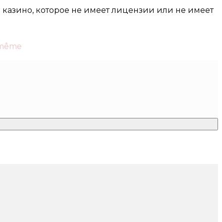
 казино, которое не имеет лицензии или не имеет
r même