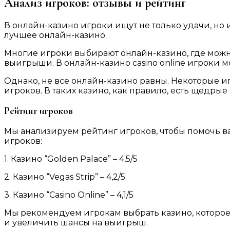
Анализ игроков: отзывы и рейтинг
В онлайн-казино игроки ищут не только удачи, но
лучшее онлайн-казино.
Многие игроки выбирают онлайн-казино, где можно
выигрыши. В онлайн-казино casino online игроки мо
Однако, не все онлайн-казино равны. Некоторые и
игроков. В таких казино, как правило, есть щедры
Рейтинг игроков
Мы анализируем рейтинг игроков, чтобы помочь в
игроков:
1. Казино “Golden Palace” – 4,5/5
2. Казино “Vegas Strip” – 4,2/5
3. Казино “Casino Online” – 4,1/5
Мы рекомендуем игрокам выбрать казино, которое
и увеличить шансы на выигрыш.