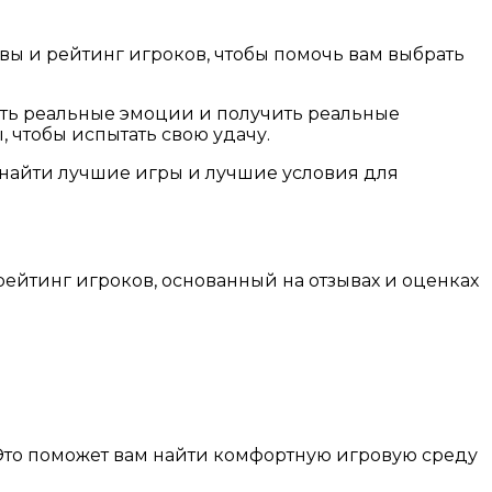
вы и рейтинг игроков, чтобы помочь вам выбрать
тать реальные эмоции и получить реальные
, чтобы испытать свою удачу.
о найти лучшие игры и лучшие условия для
ейтинг игроков, основанный на отзывах и оценках
Это поможет вам найти комфортную игровую среду