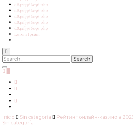
d842f3366c56.php
d842f3366c56.php
d842f3366c56.php
d842f3366c56.php
d842f3366c56.php
Lorem Ipsum
0
Inicio
Sin categoría
Рейтинг онлайн-казино в 202
Sin categoría