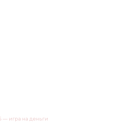
5 — игра на деньги