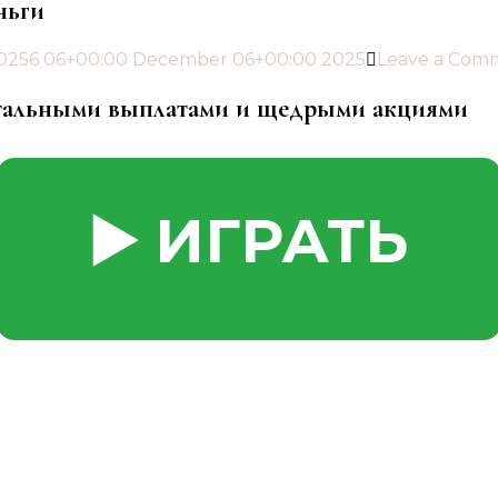
ньги
025
6 06+00:00 December 06+00:00 2025
Leave a Com
нтальными выплатами и щедрыми акциями
▶️ ИГРАТЬ