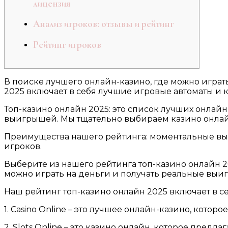
лицензия
Анализ игроков: отзывы и рейтинг
Рейтинг игроков
В поиске лучшего онлайн-казино, где можно играт
2025 включает в себя лучшие игровые автоматы и
Топ-казино онлайн 2025: это список лучших онлай
выигрышей. Мы тщательно выбираем казино онлай
Преимущества нашего рейтинга: моментальные вы
игроков.
Выберите из нашего рейтинга топ-казино онлайн 2
можно играть на деньги и получать реальные выи
Наш рейтинг топ-казино онлайн 2025 включает в се
1. Casino Online – это лучшее онлайн-казино, кот
2. Slots Online – это казино онлайн, которое пре