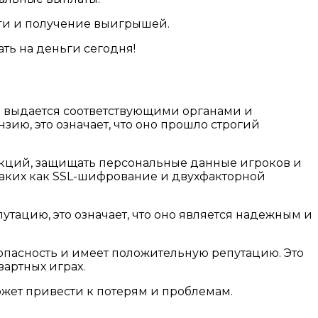
ньги и получение выигрышей.
ть на деньги сегодня!
на выдается соответствующими органами и
ию, это означает, что оно прошло строгий
закций, защищать персональные данные игроков и
 таких как SSL-шифрование и двухфакторной
тацию, это означает, что оно является надежным и
опасность и имеет положительную репутацию. Это
зартных играх.
ожет привести к потерям и проблемам.