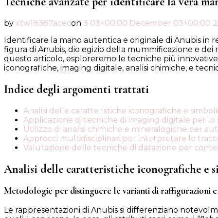
Tecniche avanzate per identificare la vera ma
by
xtw18387acec
on
3 03+00:00 December 03+00:00 
Identificare la mano autentica e originale di Anubis in r
figura di Anubis, dio egizio della mummificazione e dei m
questo articolo, esploreremo le tecniche più innovati
iconografiche, imaging digitale, analisi chimiche, e tecni
Indice degli argomenti trattati
Analisi delle caratteristiche iconografiche e simbo
Applicazione di tecniche di imaging digitale per lo 
Utilizzo di analisi chimiche e mineralogiche per aut
Approcci multidisciplinari per interpretare le tra
Valutazione delle tecniche di datazione per contes
Analisi delle caratteristiche iconografiche e
Metodologie per distinguere le varianti di raffigurazioni e 
Le rappresentazioni di Anubis si differenziano notevolme