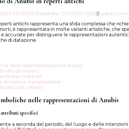
no di Anubis in reperti antichi
2025
3 03+00:00 December 03+00:00 2025
Leave a Co
eperti antichi rappresenta una sfida complessa che richiede
orti, è rappresentata in molte varianti artistiche, che sp
ve e accurate per distinguere le rappresentazioni aute
che di datazione.
liche nelle rappresentazioni di Anubis
studio dei reperti
enticare i materiali
cce di mano e manipolazione
tualizzare i reperti
 simboliche nelle rappresentazioni di Anubis
attributi specifici
nte a seconda del periodo, del luogo e delle intenzioni ar