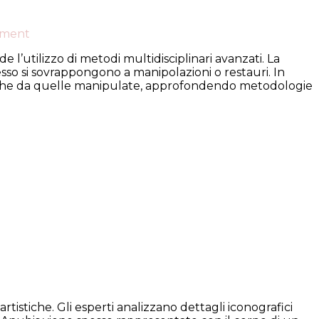
on
mment
Tecniche
 l’utilizzo di metodi multidisciplinari avanzati. La
avanzate
esso si sovrappongono a manipolazioni o restauri. In
per
ntiche da quelle manipulate, approfondendo metodologie
identificare
la
vera
mano
di
Anubis
in
reperti
antichi
tistiche. Gli esperti analizzano dettagli iconografici