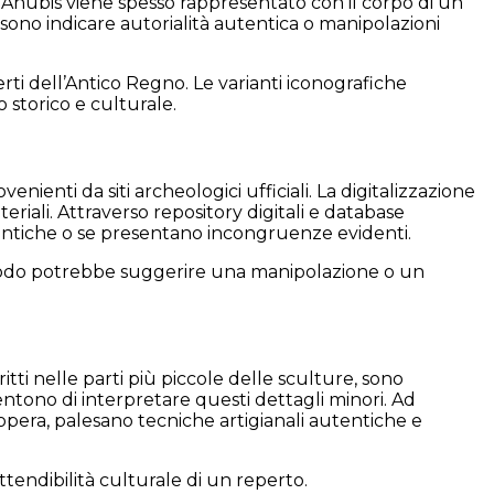
pio, Anubis viene spesso rappresentato con il corpo di un
ossono indicare autorialità autentica o manipolazioni
erti dell’Antico Regno. Le varianti iconografiche
o storico e culturale.
enienti da siti archeologici ufficiali. La digitalizzazione
eriali. Attraverso repository digitali e database
autentiche o se presentano incongruenze evidenti.
 periodo potrebbe suggerire una manipolazione o un
itti nelle parti più piccole delle sculture, sono
entono di interpretare questi dettagli minori. Ad
l’opera, palesano tecniche artigianali autentiche e
ttendibilità culturale di un reperto.