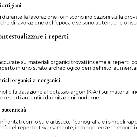
 artigiani
 durante la lavorazione forniscono indicazioni sulla prove
niche di lavorazione dell’epoca e se sono autentiche o risu
ntestualizzare i reperti
urate su materiali organici trovati insieme ai reperti, come
 reperto in uno strato archeologico ben definito, aumenta
riali organici e inorganici
ol o la datazione al potassio-argon (K-Ar) sui materiali 
e reperti autentici da imitazioni moderne.
 autenticità
frontati con lo stile artistico, l’iconografia e i simboli ra
tà del reperto. Diversamente, incongruenze temporali o st