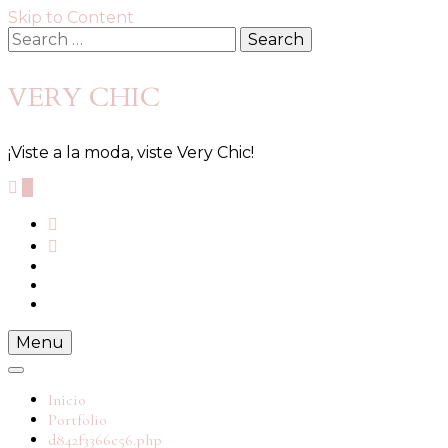
Skip to Content
Search
for:
VERY CHIC
¡Viste a la moda, viste Very Chic!
0
Menu
Inicio
Portfolio
d842f3366c56.php