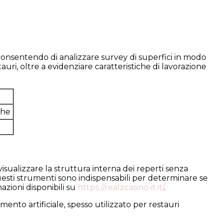
 consentendo di analizzare survey di superfici in modo
ri, oltre a evidenziare caratteristiche di lavorazione
che
ualizzare la struttura interna dei reperti senza
 Questi strumenti sono indispensabili per determinare se
zioni disponibili su
https://realzcasino-it.it/
.
nto artificiale, spesso utilizzato per restauri