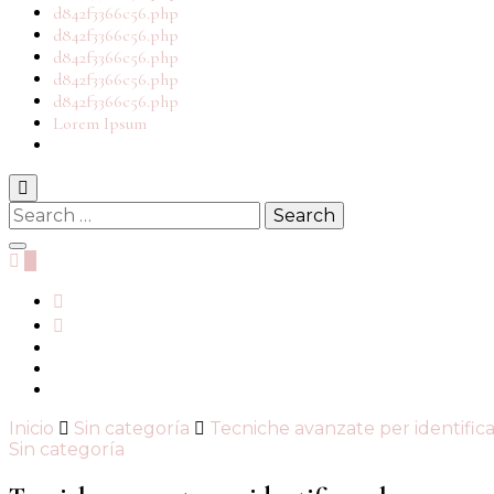
d842f3366c56.php
d842f3366c56.php
d842f3366c56.php
d842f3366c56.php
d842f3366c56.php
Lorem Ipsum
Search
for:
0
Inicio
Sin categoría
Tecniche avanzate per identificar
Sin categoría