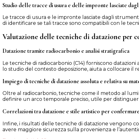
Studio delle tracce di usura e delle impronte lasciate dagli
Le tracce di usura e le impronte lasciate dagli strumenti
di identificare se tali tracce sono compatibili con le tec
Valutazione delle tecniche di datazione per co
Datazione tramite radiocarbonio e analisi stratigrafica
Le tecniche di radiocarbonio (C14) forniscono datazioni acc
lo studio del contesto deposizione, aiuta a collocare il
Impiego di tecniche di datazione assoluta e relativa su mate
Oltre al radiocarbonio, tecniche come il metodo al lumin
definire un arco temporale preciso, utile per distinguer
Correlazioni tra datazione e stile artistico per confermare
Infine, i risultati delle tecniche di datazione vengono con
avere maggiore sicurezza sulla provenienza e l’autentici