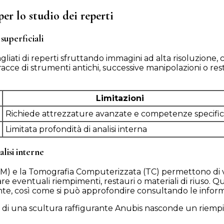
er lo studio dei reperti
superficiali
liati di reperti sfruttando immagini ad alta risoluzione,
ce di strumenti antichi, successive manipolazioni o restau
Limitazioni
Richiede attrezzature avanzate e competenze specifi
Limitata profondità di analisi interna
lisi interne
) e la Tomografia Computerizzata (TC) permettono di vis
zzare eventuali riempimenti, restauri o materiali di riuso.
te, così come si può approfondire consultando le informa
a di una scultura raffigurante Anubis nasconde un riempime