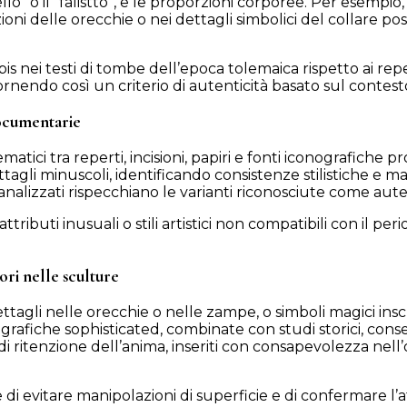
labello” o il “falistto”, e le proporzioni corporee. Per esem
ioni delle orecchie o nei dettagli simbolici del collare p
bis nei testi di tombe dell’epoca tolemaica rispetto ai rep
fornendo così un criterio di autenticità basato sul contest
 documentarie
ici tra reperti, incisioni, papiri e fonti iconografiche prov
agli minuscoli, identificando consistenze stilistiche e mat
rti analizzati rispecchiano le varianti riconosciute come 
tributi inusuali o stili artistici non compatibili con il
ori nelle sculture
ettagli nelle orecchie o nelle zampe, o simboli magici inscr
grafiche sophisticated, combinate con studi storici, cons
 di ritenzione dell’anima, inseriti con consapevolezza nel
di evitare manipolazioni di superficie e di confermare l’a