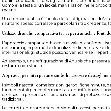
quali il copricapo, la posa, gli attributi sacri come il “f
uomo e la testa di un jackal, ma variazioni nelle proporz
recenti.
Un esempio pratico è l’analisi delle raffigurazioni di Anu
risultano spesso correlate a particolari riti o credenze, 
Utilizzo di analisi comparativa tra reperti antichi e fonti
L’approccio comparison-based si avvale di confronti sistemat
delle immagini permette di analizzare linee, curve e dett
internazionali, gli studiosi possono verificare se i repe
Ad esempio, una raffigurazione di Anubis che presenta at
restauro non storico.
Approcci per interpretare simboli nascosti e dettagli min
I simboli nascosti, come iscrizioni geroglifiche minute, d
fondamentali per confermare l’autenticità. Analisi icono
esempio, la presenza di specifici simboli di protezione o
tradizionali.
La corretta interpretazione di simboli nascosti permette 