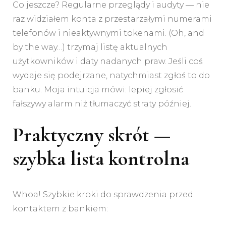
Co jeszcze? Regularne przeglądy i audyty — nie
raz widziałem konta z przestarzałymi numerami
telefonów i nieaktywnymi tokenami. (Oh, and
by the way…) trzymaj listę aktualnych
użytkowników i daty nadanych praw. Jeśli coś
wydaje się podejrzane, natychmiast zgłoś to do
banku. Moja intuicja mówi: lepiej zgłosić
fałszywy alarm niż tłumaczyć straty później.
Praktyczny skrót —
szybka lista kontrolna
Whoa! Szybkie kroki do sprawdzenia przed
kontaktem z bankiem: