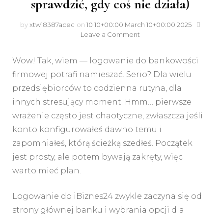
sprawdzić, gdy coś nie działa)
by
xtw18387acec
on
10 10+00:00 March 10+00:00 2025
Leave a Comment
Wow! Tak, wiem — logowanie do bankowości
firmowej potrafi namieszać. Serio? Dla wielu
przedsiębiorców to codzienna rutyna, dla
innych stresujący moment. Hmm… pierwsze
wrażenie często jest chaotyczne, zwłaszcza jeśli
konto konfigurowałeś dawno temu i
zapomniałeś, którą ścieżką szedłeś. Początek
jest prosty, ale potem bywają zakręty, więc
warto mieć plan.
Logowanie do iBiznes24 zwykle zaczyna się od
strony głównej banku i wybrania opcji dla