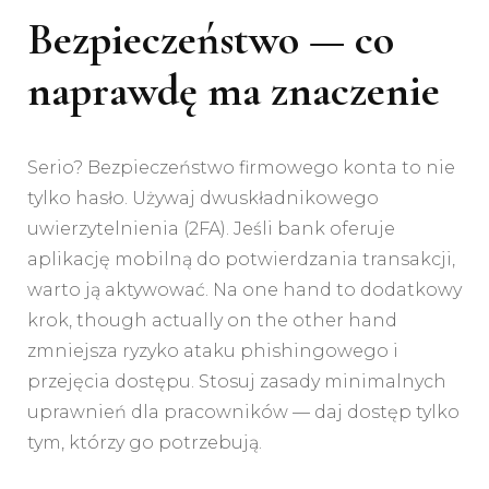
Bezpieczeństwo — co
naprawdę ma znaczenie
Serio? Bezpieczeństwo firmowego konta to nie
tylko hasło. Używaj dwuskładnikowego
uwierzytelnienia (2FA). Jeśli bank oferuje
aplikację mobilną do potwierdzania transakcji,
warto ją aktywować. Na one hand to dodatkowy
krok, though actually on the other hand
zmniejsza ryzyko ataku phishingowego i
przejęcia dostępu. Stosuj zasady minimalnych
uprawnień dla pracowników — daj dostęp tylko
tym, którzy go potrzebują.