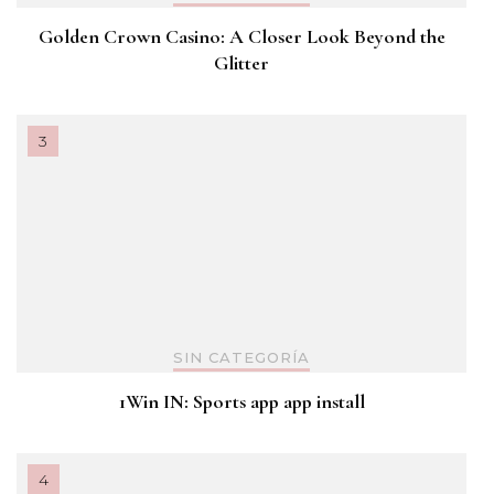
Golden Crown Casino: A Closer Look Beyond the
Glitter
SIN CATEGORÍA
1Win IN: Sports app app install