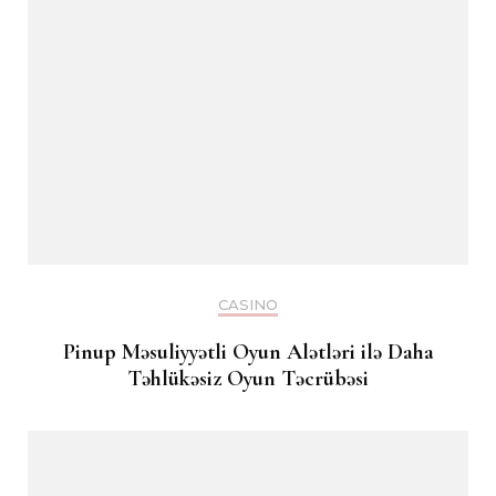
CASINO
Pinup Məsuliyyətli Oyun Alətləri ilə Daha
Təhlükəsiz Oyun Təcrübəsi