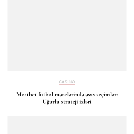
CASINO
Mostbet futbol mərclərində əsas seçimlər:
Uğurlu strateji izləri