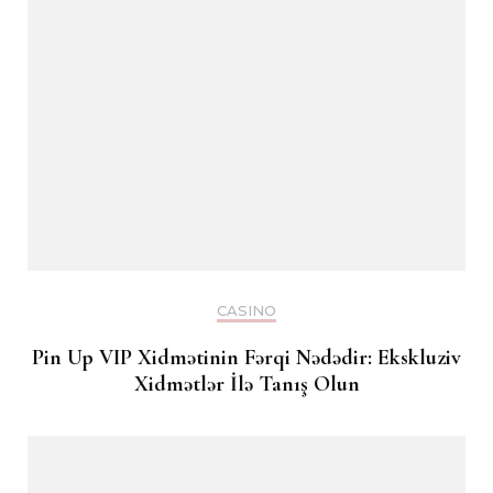
CASINO
Pin Up VIP Xidmətinin Fərqi Nədədir: Ekskluziv
Xidmətlər İlə Tanış Olun