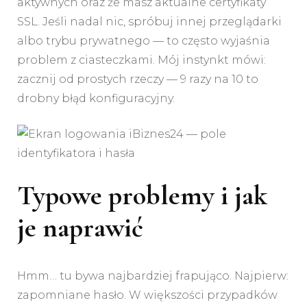
aktywnych oraz że masz aktualne certyfikaty
SSL. Jeśli nadal nic, spróbuj innej przeglądarki
albo trybu prywatnego — to często wyjaśnia
problem z ciasteczkami. Mój instynkt mówi:
zacznij od prostych rzeczy — 9 razy na 10 to
drobny błąd konfiguracyjny.
Typowe problemy i jak
je naprawić
Hmm… tu bywa najbardziej frapująco. Najpierw:
zapomniane hasło. W większości przypadków