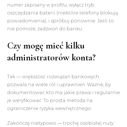
numer zapisany w profilu, wyłącz tryb
oszczędzania baterii (niektóre telefony blokują
powiadomienia), i spróbuj ponownie. Jeśli to
nie pomoże, zadzwoń do banku.
Czy mogę mieć kilku
administratorów konta?
Tak — większość rozwiązań bankowych
pozwala na wiele ról i uprawnień. Ważne, by
dokumentować kto ma jakie prawa i regularnie
je weryfikować. To prosta metoda na
ograniczenie ryzyka wewnętrznego.
Zakończę nietypowo — trochę osobistej nuty: