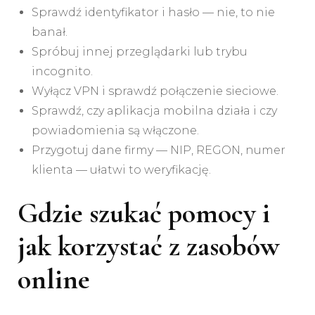
Sprawdź identyfikator i hasło — nie, to nie
banał.
Spróbuj innej przeglądarki lub trybu
incognito.
Wyłącz VPN i sprawdź połączenie sieciowe.
Sprawdź, czy aplikacja mobilna działa i czy
powiadomienia są włączone.
Przygotuj dane firmy — NIP, REGON, numer
klienta — ułatwi to weryfikację.
Gdzie szukać pomocy i
jak korzystać z zasobów
online