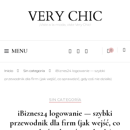
VERY CHIC
¡Viste a la moda, viste Very Chic!
MENU
0
Inicio
Sin categoría
iBiznes24 logowanie — szybki
przewodnik dla firm (jak wejść, co sprawdzić, gdy coś nie działa)
SIN CATEGORÍA
iBiznes24 logowanie — szybki
przewodnik dla firm (jak wejść, co