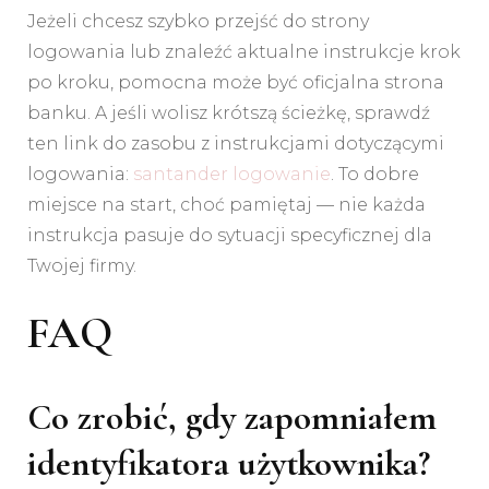
Jeżeli chcesz szybko przejść do strony
logowania lub znaleźć aktualne instrukcje krok
po kroku, pomocna może być oficjalna strona
banku. A jeśli wolisz krótszą ścieżkę, sprawdź
ten link do zasobu z instrukcjami dotyczącymi
logowania:
santander logowanie
. To dobre
miejsce na start, choć pamiętaj — nie każda
instrukcja pasuje do sytuacji specyficznej dla
Twojej firmy.
FAQ
Co zrobić, gdy zapomniałem
identyfikatora użytkownika?