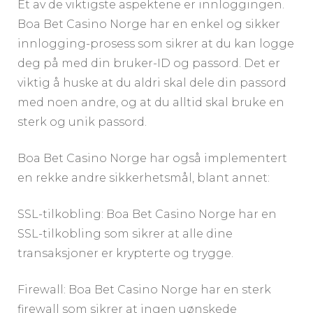
Et av de viktigste aspektene er innloggingen.
Boa Bet Casino Norge har en enkel og sikker
innlogging-prosess som sikrer at du kan logge
deg på med din bruker-ID og passord. Det er
viktig å huske at du aldri skal dele din passord
med noen andre, og at du alltid skal bruke en
sterk og unik passord.
Boa Bet Casino Norge har også implementert
en rekke andre sikkerhetsmål, blant annet:
SSL-tilkobling: Boa Bet Casino Norge har en
SSL-tilkobling som sikrer at alle dine
transaksjoner er krypterte og trygge.
Firewall: Boa Bet Casino Norge har en sterk
firewall som sikrer at ingen uønskede