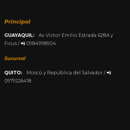
Principal
GUAYAQUIL:
Av. Victor Emilio Estrada 628A y
Ficus / 📲 0984998904
Sucursal
QUITO:
Moscú y República del Salvador / 📲
0979226418