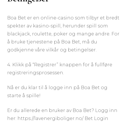
Boa Bet er en online-casino som tilbyr et bredt
spekter av kasino-spill, herunder spill som
blackjack, roulette, poker og mange andre. For
å bruke tjenestene på Boa Bet, må du
godkjenne våre vilkår og betingelser.
4. Klikk på “Registrer” knappen for å fullføre
registreringsprosessen.
Nå er du klar til å logge inn på Boa Bet og
starte å spille!
Er du allerede en bruker av Boa Bet? Logg inn
her: https://lavenergiboliger.no/ Bet Login