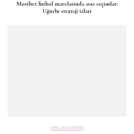
Mostbet futbol mərclərində əsas seçimlər:
Uğurlu strateji izləri
SIN CATEGORÍA