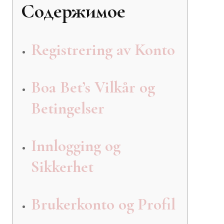
Содержимое
Registrering av Konto
Boa Bet’s Vilkår og
Betingelser
Innlogging og
Sikkerhet
Brukerkonto og Profil