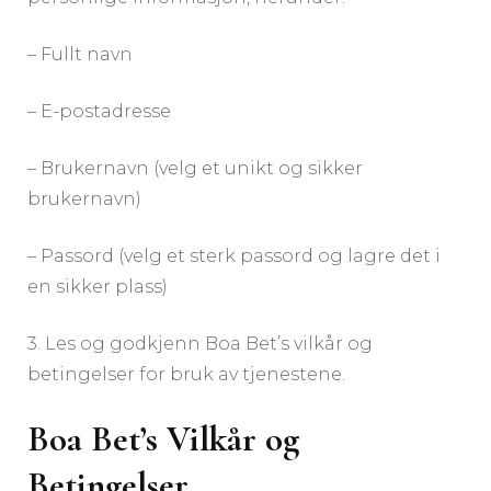
– Fullt navn
– E-postadresse
– Brukernavn (velg et unikt og sikker
brukernavn)
– Passord (velg et sterk passord og lagre det i
en sikker plass)
3. Les og godkjenn Boa Bet’s vilkår og
betingelser for bruk av tjenestene.
Boa Bet’s Vilkår og
Betingelser