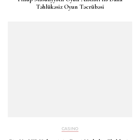
Təhlükəsiz Oyun Təcrübəsi
CASINO