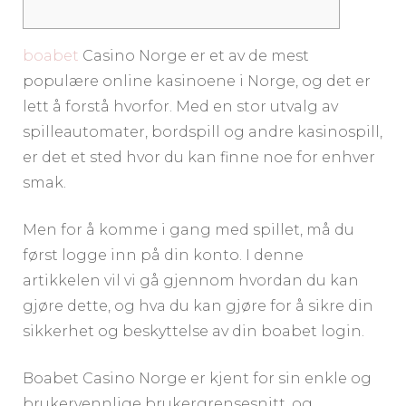
boabet
Casino Norge er et av de mest
populære online kasinoene i Norge, og det er
lett å forstå hvorfor. Med en stor utvalg av
spilleautomater, bordspill og andre kasinospill,
er det et sted hvor du kan finne noe for enhver
smak.
Men for å komme i gang med spillet, må du
først logge inn på din konto. I denne
artikkelen vil vi gå gjennom hvordan du kan
gjøre dette, og hva du kan gjøre for å sikre din
sikkerhet og beskyttelse av din boabet login.
Boabet Casino Norge er kjent for sin enkle og
brukervennlige brukergrensesnitt, og