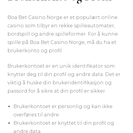
Boa Bet Casino Norge er et populært online
casino som tilbyr en rekke spilleautomater,
bordspill og andre spilleformer. For å kunne
spille på Boa Bet Casino Norge, må du ha et
brukerkonto og profil.
Brukerkontoet er en unik identifikator som
knytter deg til din profil og andre data. Det er
viktig å huske din brukeridentifikasjon og
passord for å sikre at din profil er sikker.
Brukerkontoet er personlig og kan ikke
overføres til andre.
Brukerkontoet er knyttet til din profil og
andre data.