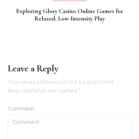
Exploring Glory Casino Online Games for
Relaxed, Low-Intensity Play
Leave a Reply
Your email address will not be published.
Required fields are marked
*
Comment