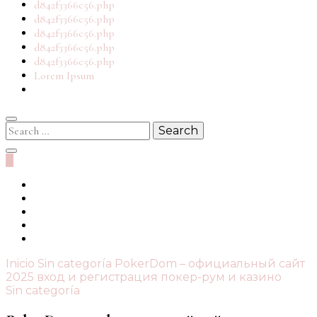
d842f3366c56.php
d842f3366c56.php
d842f3366c56.php
d842f3366c56.php
d842f3366c56.php
Lorem Ipsum
Search
for:
0
Inicio
Sin categoría
PokerDom – официальный сайт
2025 вход и регистрация покер-рум и казино
Sin categoría