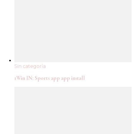
Sin categoría
1Win IN: Sports app app install