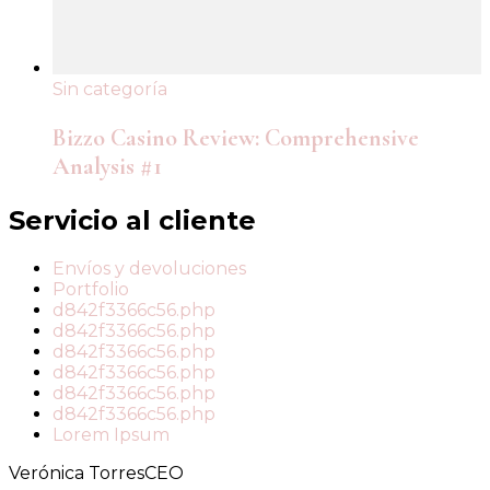
Sin categoría
Bizzo Casino Review: Comprehensive
Analysis #1
Servicio al cliente
Envíos y devoluciones
Portfolio
d842f3366c56.php
d842f3366c56.php
d842f3366c56.php
d842f3366c56.php
d842f3366c56.php
d842f3366c56.php
Lorem Ipsum
Verónica Torres
CEO