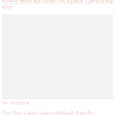
Mostbet futbol mərclərində əsas seçimlər: Uğurlu strateji
izləri
Sin categoría
Top Glory Casino Games with Simple Rules for