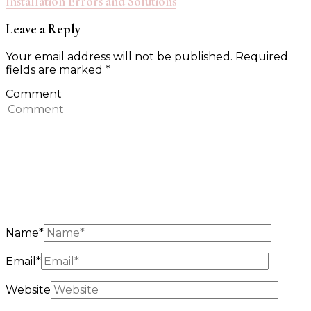
Installation Errors and Solutions
Leave a Reply
Your email address will not be published.
Required
fields are marked
*
Comment
Name
*
Email
*
Website