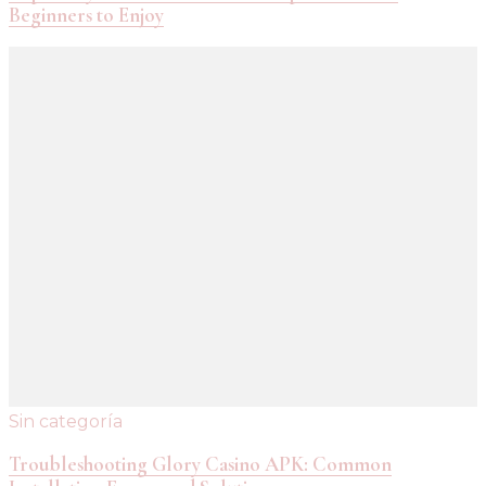
Beginners to Enjoy
Sin categoría
Troubleshooting Glory Casino APK: Common