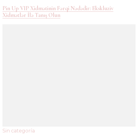
Pin Up VIP Xidmətinin Fərqi Nədədir: Ekskluziv
Xidmətlər İlə Tanış Olun
Sin categoría