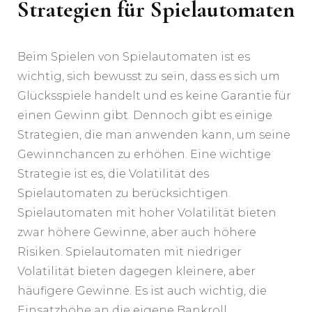
Strategien für Spielautomaten
Beim Spielen von Spielautomaten ist es
wichtig, sich bewusst zu sein, dass es sich um
Glücksspiele handelt und es keine Garantie für
einen Gewinn gibt. Dennoch gibt es einige
Strategien, die man anwenden kann, um seine
Gewinnchancen zu erhöhen. Eine wichtige
Strategie ist es, die Volatilität des
Spielautomaten zu berücksichtigen.
Spielautomaten mit hoher Volatilität bieten
zwar höhere Gewinne, aber auch höhere
Risiken. Spielautomaten mit niedriger
Volatilität bieten dagegen kleinere, aber
häufigere Gewinne. Es ist auch wichtig, die
Einsatzhöhe an die eigene Bankroll