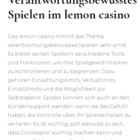
Spielen im lemon casino
Das lemon casino nimmt das Thema
verantwortungsbewusstes Spielen sehr ernst.
Es bietet seinen Spielern verschiedene Tools
und Funktionen, um ihre Spielgewohnheiten
zu kontrollieren und zu begrenzen. Dazu
gehören Einzahlungslimits, Verlustlimits,
Einsatzlimits und die Möglichkeit zur
Selbstsperre. Spieler können sich auch an den
Kundensupport wenden, wenn sie das Gefühl
haben, die Kontrolle über ihr Spielverhalten zu
verlieren. Es ist wichtig, sich bewusst zu sein,
dass Glücksspiel süchtig machen kann und