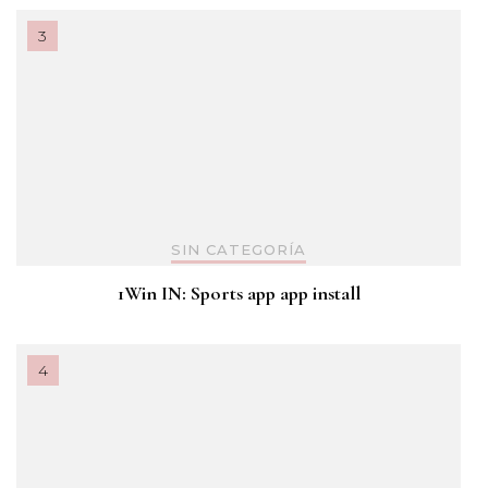
SIN CATEGORÍA
1Win IN: Sports app app install