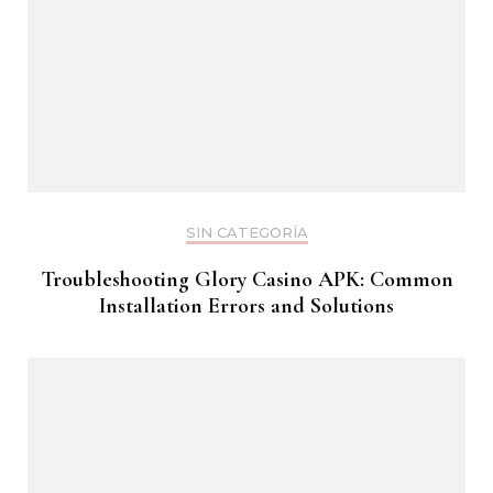
SIN CATEGORÍA
Troubleshooting Glory Casino APK: Common
Installation Errors and Solutions