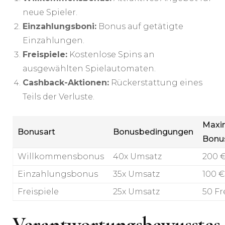
neue Spieler.
Einzahlungsboni:
Bonus auf getätigte
Einzahlungen.
Freispiele:
Kostenlose Spins an
ausgewählten Spielautomaten.
Cashback-Aktionen:
Rückerstattung eines
Teils der Verluste.
Maxi
Bonusart
Bonusbedingungen
Bonu
Willkommensbonus
40x Umsatz
200 
Einzahlungsbonus
35x Umsatz
100 €
Freispiele
25x Umsatz
50 Fr
Verantwortungsbewusstes