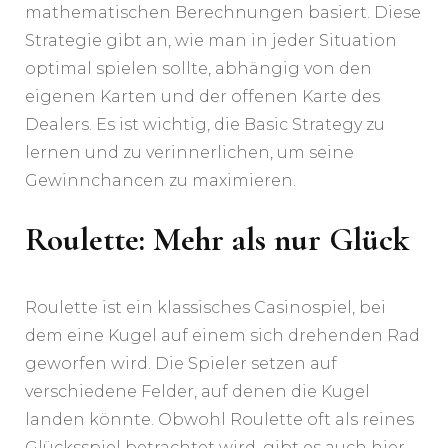
mathematischen Berechnungen basiert. Diese
Strategie gibt an, wie man in jeder Situation
optimal spielen sollte, abhängig von den
eigenen Karten und der offenen Karte des
Dealers. Es ist wichtig, die Basic Strategy zu
lernen und zu verinnerlichen, um seine
Gewinnchancen zu maximieren.
Roulette: Mehr als nur Glück
Roulette ist ein klassisches Casinospiel, bei
dem eine Kugel auf einem sich drehenden Rad
geworfen wird. Die Spieler setzen auf
verschiedene Felder, auf denen die Kugel
landen könnte. Obwohl Roulette oft als reines
Glücksspiel betrachtet wird, gibt es auch hier