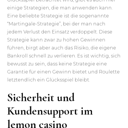
einige Strategien, die man anwenden kann.
Eine beliebte Strategie ist die sogenannte
“Martingale-Strategie”, bei der man nach
jedem Verlust den Einsatz verdoppelt. Diese
Strategie kann zwar zu hohen Gewinnen
führen, birgt aber auch das Risiko, die eigene
Bankroll schnell zu verlieren. Es ist wichtig, sich
bewusst zu sein, dass keine Strategie eine
Garantie für einen Gewinn bietet und Roulette
letztendlich ein Glücksspiel bleibt.
Sicherheit und
Kundensupport im
lemon casino