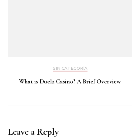
SIN CATEGORÍA
What is Duelz Casino? A Brief Overview
Leave a Reply