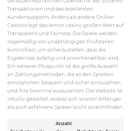
benutzerfreundlichen Oberfläche, der sicheren
Transaktionen und des exzellenten
Kundensupports. Anders als andere Online-
Casinos legt das lemon casino großen Wert auf
Transparenz und Fairness. Die Spiele werden
regelmäßig von unabhängigen Prüfstellen
kontrolliert, um sicherzustellen, dass die
Ergebnisse zufällig und unvorhersehbar sind.
Ein weiterer Pluspunkt ist die große Auswahl
an Zahlungsmethoden, die es den Spielern
ermöglichen, bequem und sicher einzuzahlen
und ihre Gewinne auszuzahlen. Die Website ist
intuitiv gestaltet, sodass sich sowohl Anfänger
als auch erfahrene Spieler leicht zurechtfinden.
Anzahl