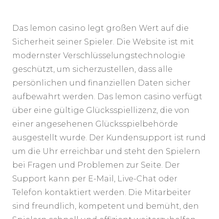
Das lemon casino legt großen Wert auf die
Sicherheit seiner Spieler. Die Website ist mit
modernster Verschlüsselungstechnologie
geschützt, um sicherzustellen, dass alle
persönlichen und finanziellen Daten sicher
aufbewahrt werden. Das lemon casino verfügt
über eine gültige Glücksspiellizenz, die von
einer angesehenen Glücksspielbehörde
ausgestellt wurde. Der Kundensupport ist rund
um die Uhr erreichbar und steht den Spielern
bei Fragen und Problemen zur Seite. Der
Support kann per E-Mail, Live-Chat oder
Telefon kontaktiert werden. Die Mitarbeiter
sind freundlich, kompetent und bemüht, den