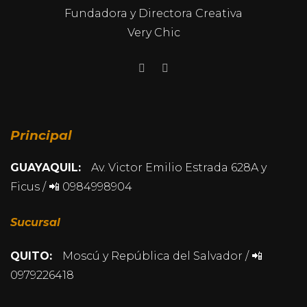
Fundadora y Directora Creativa
Very Chic
Principal
GUAYAQUIL:
Av. Victor Emilio Estrada 628A y
Ficus / 📲 0984998904
Sucursal
QUITO:
Moscú y República del Salvador / 📲
0979226418