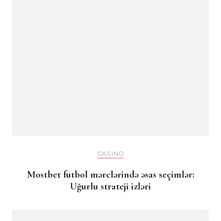
CASINO
Mostbet futbol mərclərində əsas seçimlər:
Uğurlu strateji izləri