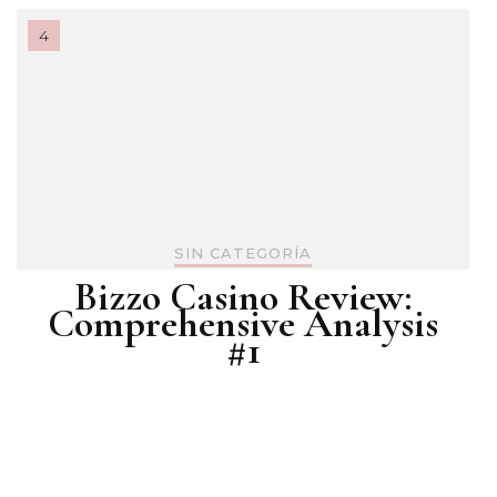
SIN CATEGORÍA
Bizzo Casino Review:
Comprehensive Analysis
#1