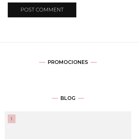
PROMOCIONES
BLOG