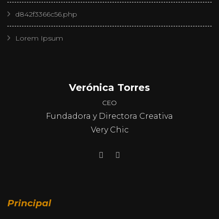
d842f3366c56.php
Lorem Ipsum
Verónica Torres
CEO
Fundadora y Directora Creativa
Very Chic
Principal