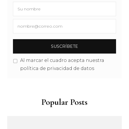
Al marcar el cuadro acepta nuestra
política de privacidad de datos
Popular Posts