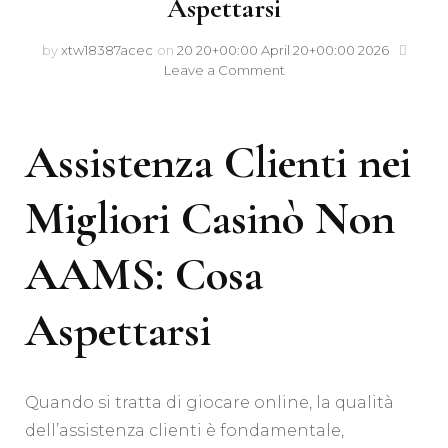
Aspettarsi
by
xtw18387acec
on
20 20+00:00 April 20+00:00 2026
Leave a Comment
Assistenza Clienti nei
Migliori Casinò Non
AAMS: Cosa
Aspettarsi
Quando si tratta di giocare online, la qualità
dell’assistenza clienti è fondamentale,