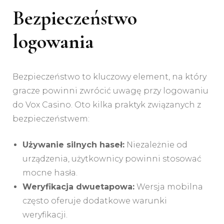
Bezpieczeństwo
logowania
Bezpieczeństwo to kluczowy element, na który
gracze powinni zwrócić uwagę przy logowaniu
do Vox Casino. Oto kilka praktyk związanych z
bezpieczeństwem:
Używanie silnych haseł:
Niezależnie od
urządzenia, użytkownicy powinni stosować
mocne hasła.
Weryfikacja dwuetapowa:
Wersja mobilna
często oferuje dodatkowe warunki
weryfikacji.