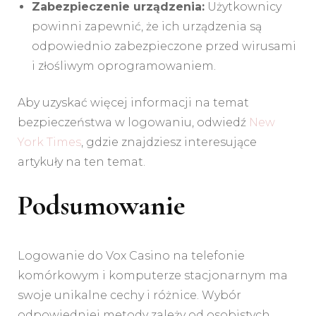
Zabezpieczenie urządzenia:
Użytkownicy
powinni zapewnić, że ich urządzenia są
odpowiednio zabezpieczone przed wirusami
i złośliwym oprogramowaniem.
Aby uzyskać więcej informacji na temat
bezpieczeństwa w logowaniu, odwiedź
New
York Times
, gdzie znajdziesz interesujące
artykuły na ten temat.
Podsumowanie
Logowanie do Vox Casino na telefonie
komórkowym i komputerze stacjonarnym ma
swoje unikalne cechy i różnice. Wybór
odpowiedniej metody zależy od osobistych