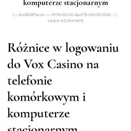
komputerze stacjonarnym
by
xtw18387acec
on
19 19+00:00 April 19+00:00 2026
Leave a Comment
Różnice w logowaniu
do Vox Casino na
telefonie
komórkowym i
komputerze
stacjonarnym