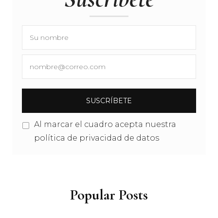
Al marcar el cuadro acepta nuestra
política de privacidad de datos
Popular Posts