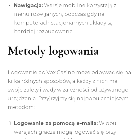
Nawigacja:
Wersje mobilne korzystają z
menu rozwijanych, podczas gdy na
komputerach stacjonarnych układy są
bardziej rozbudowane.
Metody logowania
Logowanie do Vox Casino może odbywać się na
kilka różnych sposobów, a każdy z nich ma
swoje zalety i wady w zależności od używanego
urządzenia. Przyjrzyjmy się najpopularniejszym
metodom:
Logowanie za pomocą e-maila:
W obu
wersjach gracze mogą logować się przy