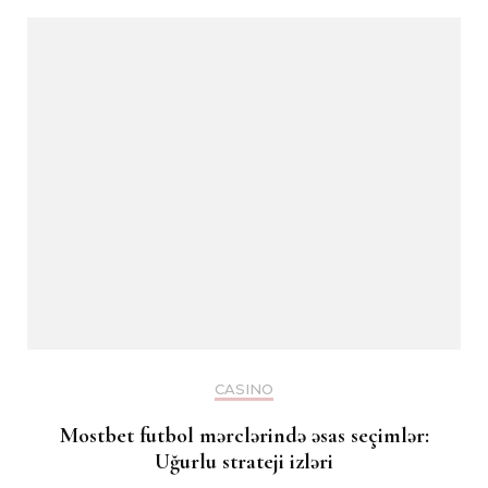
CASINO
Mostbet futbol mərclərində əsas seçimlər:
Uğurlu strateji izləri