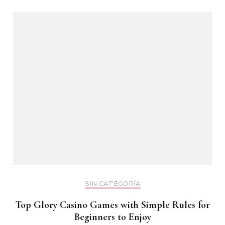
SIN CATEGORÍA
Top Glory Casino Games with Simple Rules for
Beginners to Enjoy