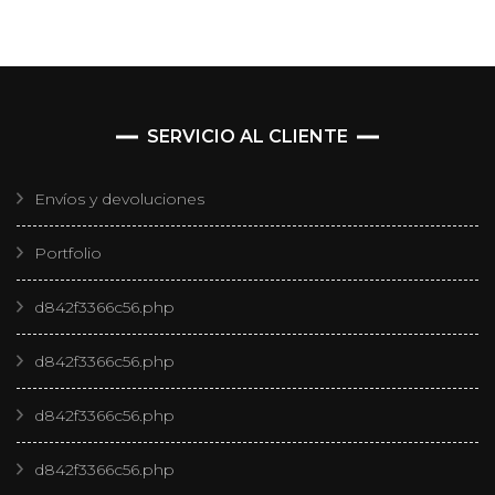
SERVICIO AL CLIENTE
Envíos y devoluciones
Portfolio
d842f3366c56.php
d842f3366c56.php
d842f3366c56.php
d842f3366c56.php