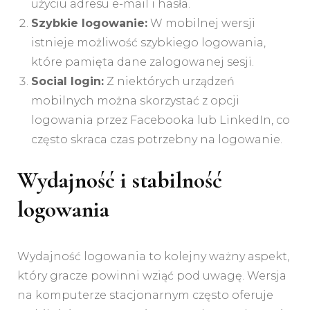
użyciu adresu e-mail i hasła.
Szybkie logowanie:
W mobilnej wersji
istnieje możliwość szybkiego logowania,
które pamięta dane zalogowanej sesji.
Social login:
Z niektórych urządzeń
mobilnych można skorzystać z opcji
logowania przez Facebooka lub LinkedIn, co
często skraca czas potrzebny na logowanie.
Wydajność i stabilność
logowania
Wydajność logowania to kolejny ważny aspekt,
który gracze powinni wziąć pod uwagę. Wersja
na komputerze stacjonarnym często oferuje