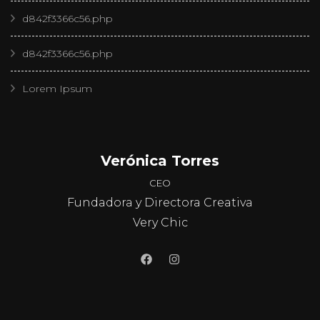
d842f3366c56.php
d842f3366c56.php
Lorem Ipsum
Verónica Torres
CEO
Fundadora y Directora Creativa
Very Chic