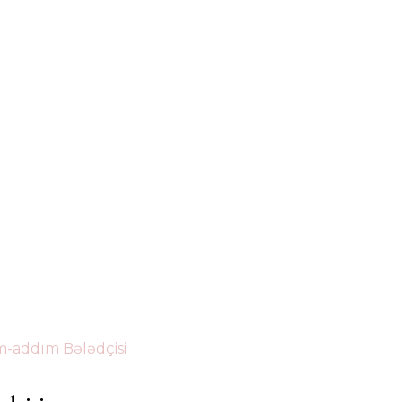
m-addım Bələdçisi