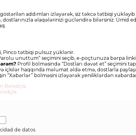
da göstərilən addımları izləyərək, siz təkcə tətbiqi yü
, dostlarınızla əlaqələrinizi gücləndirə bilərsiniz. Ümid e
aq.
, Pinco tətbiqi pulsuz yüklənir.
arolu unuttum” seçimini seçib, e-poçtunuza bərpa linki 
lərəm?
Profil bölməsində “Dostları dəvət et” seçimini tap
və içkilər haqqında məlumat əldə etmə, dostlarla payla
in “Xəbərlər” bölməsini izləyərək yeniliklərdən xəbərdar o
 Bələdçisi
lədçisi
acidad de datos