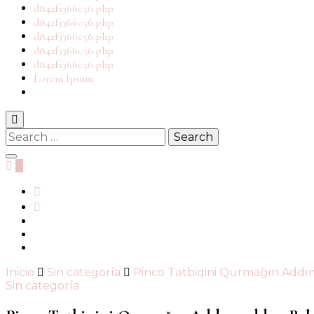
d842f3366c56.php
d842f3366c56.php
d842f3366c56.php
d842f3366c56.php
d842f3366c56.php
Lorem Ipsum
Search
for:
0
Inicio
Sin categoría
Pinco Tətbiqini Qurmağın Addı
Sin categoría