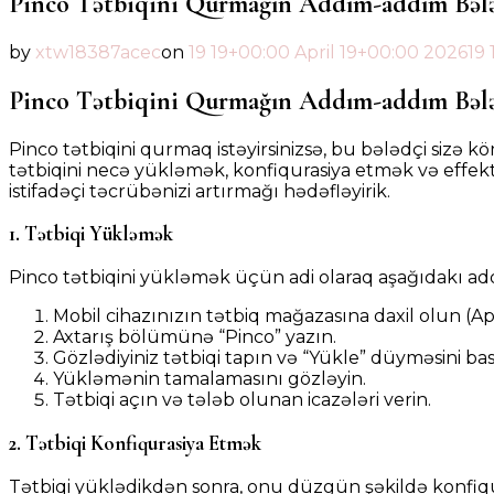
Pinco Tətbiqini Qurmağın Addım-addım Bələ
by
xtw18387acec
on
19 19+00:00 April 19+00:00 2026
19
Pinco Tətbiqini Qurmağın Addım-addım Bələ
Pinco tətbiqini qurmaq istəyirsinizsə, bu bələdçi sizə k
tətbiqini necə yükləmək, konfiqurasiya etmək və effekt
istifadəçi təcrübənizi artırmağı hədəfləyirik.
1. Tətbiqi Yükləmək
Pinco tətbiqini yükləmək üçün adi olaraq aşağıdakı add
Mobil cihazınızın tətbiq mağazasına daxil olun (Ap
Axtarış bölümünə “Pinco” yazın.
Gözlədiyiniz tətbiqi tapın və “Yükle” düyməsini bas
Yükləmənin tamalamasını gözləyin.
Tətbiqi açın və tələb olunan icazələri verin.
2. Tətbiqi Konfiqurasiya Etmək
Tətbiqi yüklədikdən sonra, onu düzgün şəkildə konfiqur