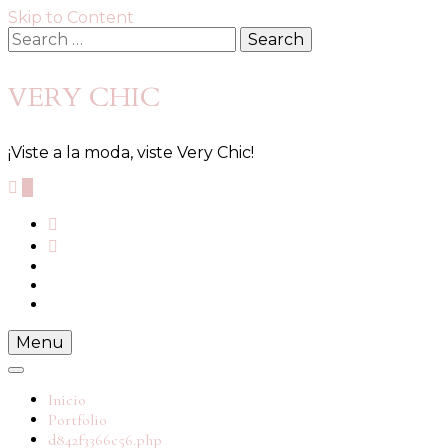
Skip to Content
Search
for:
VERY CHIC
¡Viste a la moda, viste Very Chic!
0
Menu
Inicio
Portfolio
d842f3366c56.php