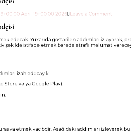
dçisi
on
 19+00:00 April 19+00:00 2026
Leave a Comment
Pinco
Tətbiqin
dçisi
Qurmağ
Addım-
ömək edəcək. Yuxarıda göstərilən addımları izləyərək, pro
addım
iv şəkildə istifadə etmək barədə ətraflı məlumat verəcəy
Bələdçis
ımları izah edəcəyik:
p Store və ya Google Play).
ın.
asiya etmək vacibdir. Aşağıdakı addımları izləyərək bun