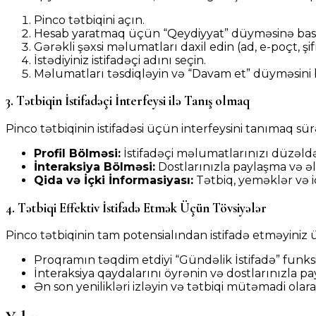
Pinco tətbiqini açın.
Hesab yaratmaq üçün “Qeydiyyat” düyməsinə bas
Gərəkli şəxsi məlumatları daxil edin (ad, e-poçt, şif
İstədiyiniz istifadəçi adını seçin.
Məlumatları təsdiqləyin və “Davam et” düyməsini 
3. Tətbiqin İstifadəçi İnterfeysi ilə Tanış olmaq
Pinco tətbiqinin istifadəsi üçün interfeysini tanımaq sür
Profil Bölməsi:
İstifadəçi məlumatlarınızı düzəldə 
İnteraksiya Bölməsi:
Dostlarınızla paylaşma və ə
Qida və İçki İnformasiyası:
Tətbiq, yeməklər və i
4. Tətbiqi Effektiv İstifadə Etmək Üçün Tövsiyələr
Pinco tətbiqinin tam potensialından istifadə etməyiniz 
Proqramın təqdim etdiyi “Gündəlik İstifadə” funks
İnteraksiya qaydalarını öyrənin və dostlarınızla pa
Ən son yenilikləri izləyin və tətbiqi mütəmadi olar