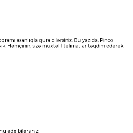
i
ın
qramı asanlıqla qura bilərsiniz. Bu yazıda, Pinco
ik. Həmçinin, sizə müxtəlif təlimatlar təqdim edərək
i
u edə bilərsiniz: