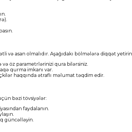
ın.
rə).
basın.
ətli və asan olmalıdır. Aşağıdakı bölmələrə diqqət yetirin
və öz parametrlərinizi qura bilərsiniz.
laqə qurma imkanı var.
çkilər haqqında ətraflı məlumat təqdim edir.
üçün bəzi tövsiyələr:
iyasından faydalanın.
ylaşın.
aq güncəlləyin.