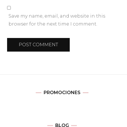
Save my name, email, and website in this
browser for the next time I comment.
PROMOCIONES
BLOG