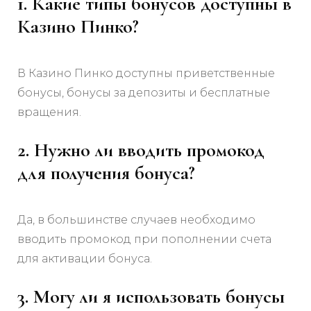
1. Какие типы бонусов доступны в
Казино Пинко?
В Казино Пинко доступны приветственные
бонусы, бонусы за депозиты и бесплатные
вращения.
2. Нужно ли вводить промокод
для получения бонуса?
Да, в большинстве случаев необходимо
вводить промокод при пополнении счета
для активации бонуса.
3. Могу ли я использовать бонусы