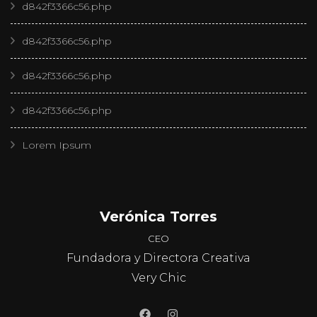
d842f3366c56.php
d842f3366c56.php
d842f3366c56.php
d842f3366c56.php
Lorem Ipsum
Verónica Torres
CEO
Fundadora y Directora Creativa
Very Chic