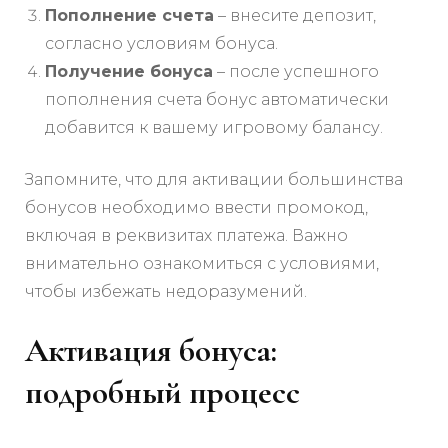
Пополнение счета
– внесите депозит,
согласно условиям бонуса.
Получение бонуса
– после успешного
пополнения счета бонус автоматически
добавится к вашему игровому балансу.
Запомните, что для активации большинства
бонусов необходимо ввести промокод,
включая в реквизитах платежа. Важно
внимательно ознакомиться с условиями,
чтобы избежать недоразумений.
Активация бонуса:
подробный процесс