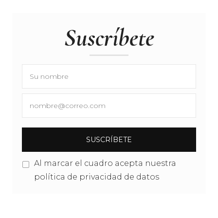
Suscríbete
Al marcar el cuadro acepta nuestra
política de privacidad de datos