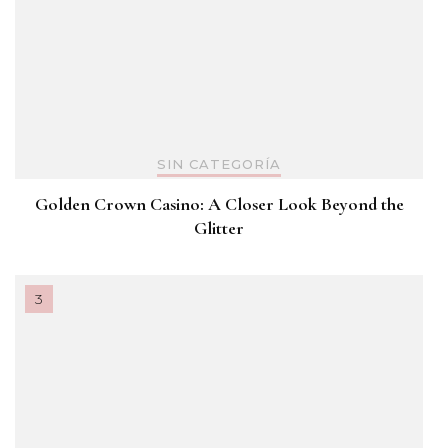
SIN CATEGORÍA
Golden Crown Casino: A Closer Look Beyond the
Glitter