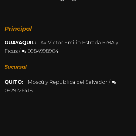
Principal
GUAYAQUIL:
Av. Victor Emilio Estrada 628A y
Ficus / 📲 0984998904
Sucursal
QUITO:
Moscú y República del Salvador / 📲
0979226418