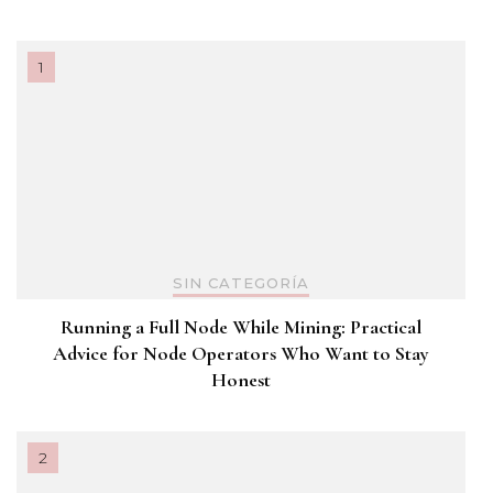
SIN CATEGORÍA
Running a Full Node While Mining: Practical
Advice for Node Operators Who Want to Stay
Honest