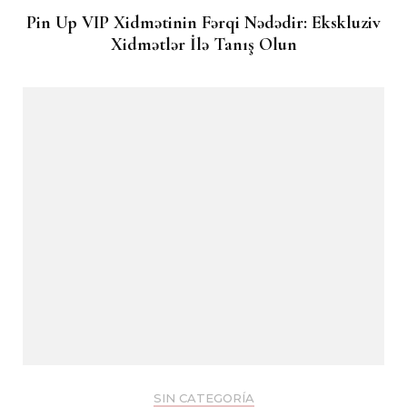
Pin Up VIP Xidmətinin Fərqi Nədədir: Ekskluziv
Xidmətlər İlə Tanış Olun
SIN CATEGORÍA