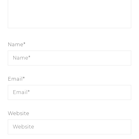
Name
*
Email
*
Website