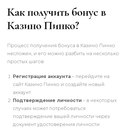
Как получить бонус в
Казино Пинко?
Процесс получения бонуса в Казино Пинко
несложен, и его можно разбить на несколько
простых шагов:
Регистрация аккаунта
– перейдите на
сайт Казино Пинко и создайте новый
аккаунт.
Подтверждение личности
– в некоторых
случаях может потребоваться
подтверждение вашей личности через
документ удостоверения личности.