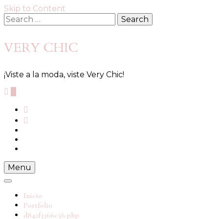
Skip to Content
VERY CHIC
¡Viste a la moda, viste Very Chic!
0
Menu
Inicio
Portfolio
d842f3366c56.php