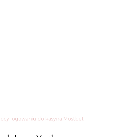
mocy logowaniu do kasyna Mostbet