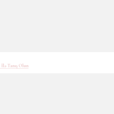
 İlə Tanış Olun