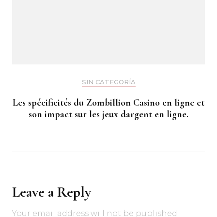
SIN CATEGORÍA
Les spécificités du Zombillion Casino en ligne et
son impact sur les jeux dargent en ligne.
Leave a Reply
Your email address will not be published.