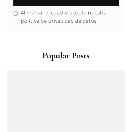
Al marcar el cuadro acepta nuestra
política de privacidad de datos
Popular Posts