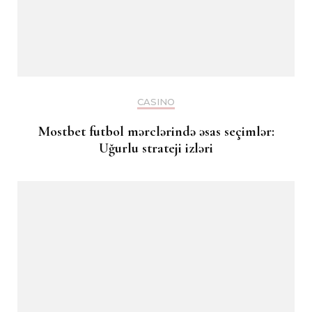
CASINO
Mostbet futbol mərclərində əsas seçimlər:
Uğurlu strateji izləri