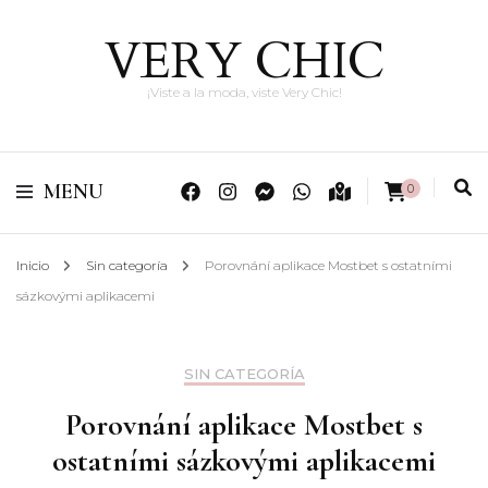
VERY CHIC
¡Viste a la moda, viste Very Chic!
MENU
0
Inicio
Sin categoría
Porovnání aplikace Mostbet s ostatními
sázkovými aplikacemi
SIN CATEGORÍA
Porovnání aplikace Mostbet s
ostatními sázkovými aplikacemi