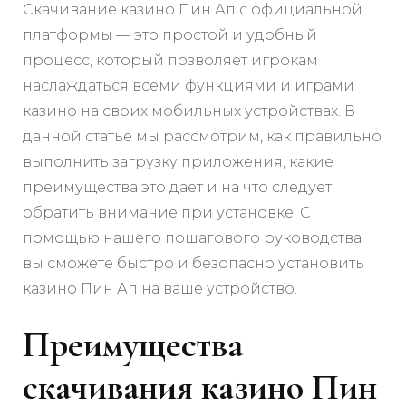
Скачивание казино Пин Ап с официальной
платформы — это простой и удобный
процесс, который позволяет игрокам
наслаждаться всеми функциями и играми
казино на своих мобильных устройствах. В
данной статье мы рассмотрим, как правильно
выполнить загрузку приложения, какие
преимущества это дает и на что следует
обратить внимание при установке. С
помощью нашего пошагового руководства
вы сможете быстро и безопасно установить
казино Пин Ап на ваше устройство.
Преимущества
скачивания казино Пин