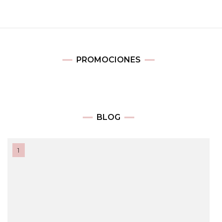
PROMOCIONES
BLOG