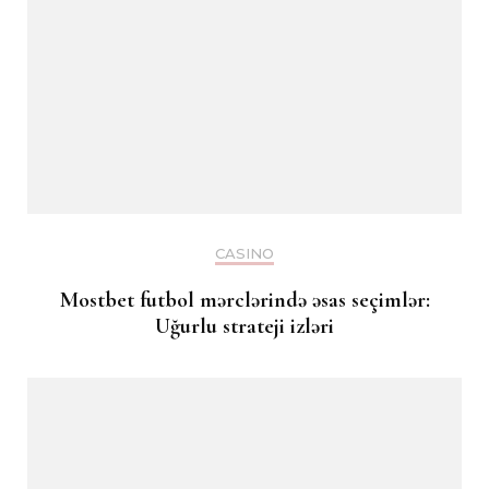
CASINO
Mostbet futbol mərclərində əsas seçimlər:
Uğurlu strateji izləri