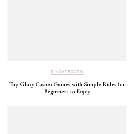
SIN CATEGORÍA
Top Glory Casino Games with Simple Rules for
Beginners to Enjoy