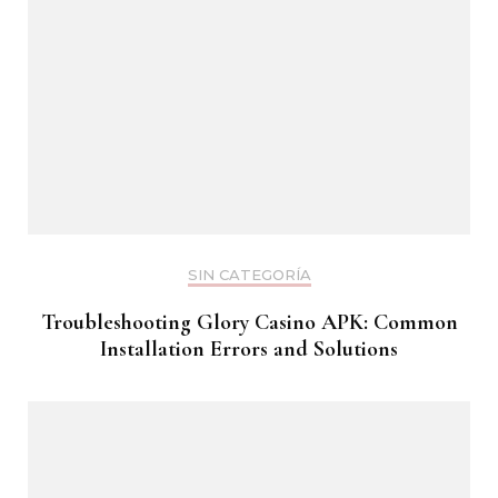
SIN CATEGORÍA
Troubleshooting Glory Casino APK: Common
Installation Errors and Solutions