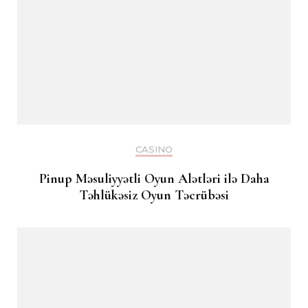
CASINO
Pinup Məsuliyyətli Oyun Alətləri ilə Daha
Təhlükəsiz Oyun Təcrübəsi