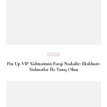
CASINO
Pin Up VIP Xidmətinin Fərqi Nədədir: Ekskluziv
Xidmətlər İlə Tanış Olun