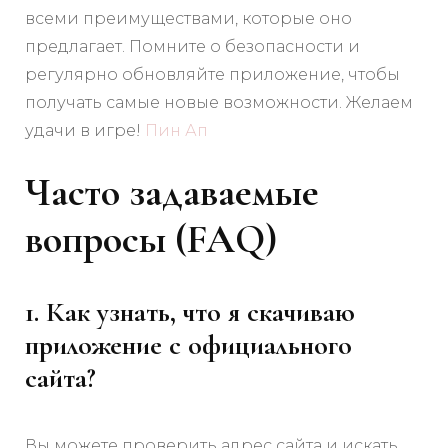
всеми преимуществами, которые оно
предлагает. Помните о безопасности и
регулярно обновляйте приложение, чтобы
получать самые новые возможности. Желаем
удачи в игре!
Пин Ап
Часто задаваемые
вопросы (FAQ)
1. Как узнать, что я скачиваю
приложение с официального
сайта?
Вы можете проверить адрес сайта и искать