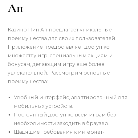
Ап
Казино Пин Ап предлагает уникальные
преимущества для своих пользователей.
Приложение предоставляет доступ ко
множеству игр, специальным акциям и
бонусам, делающим игру еще более
увлекательной. Рассмотрим основные
преимущества:
Удобный интерфейс, адаптированный для
мобильных устройств.
Постоянный доступ ко всем играм без
необходимости заходить в браузер.
Щадящие требования к интернет-