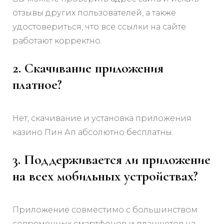
отзывы других пользователей, а также
удостовериться, что все ссылки на сайте
работают корректно.
2. Скачивание приложения
платное?
Нет, скачивание и установка приложения
казино Пин Ап абсолютно бесплатны.
3. Поддерживается ли приложение
на всех мобильных устройствах?
Приложение совместимо с большинством
современных смартфонов и планшетов на