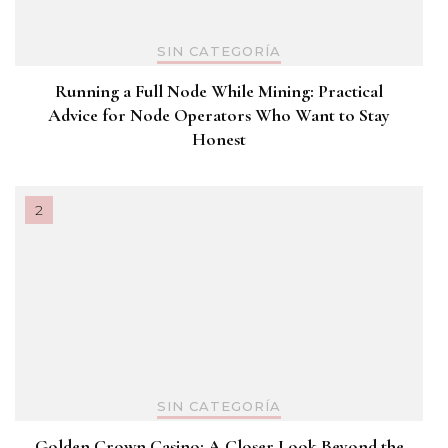
SIN CATEGORÍA
Running a Full Node While Mining: Practical
Advice for Node Operators Who Want to Stay
Honest
SIN CATEGORÍA
Golden Crown Casino: A Closer Look Beyond the