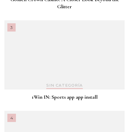
Glitter
SIN CATEGORÍA
1Win IN: Sports app app install