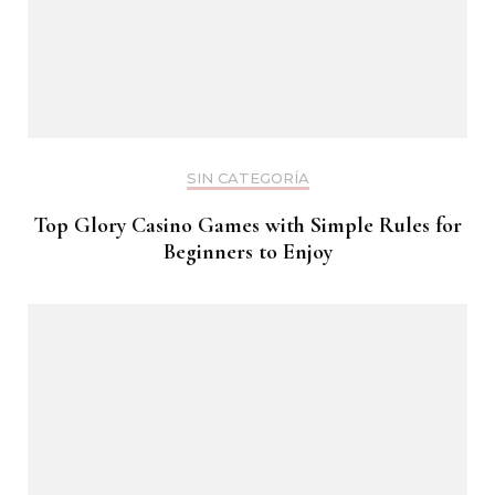
SIN CATEGORÍA
Top Glory Casino Games with Simple Rules for
Beginners to Enjoy