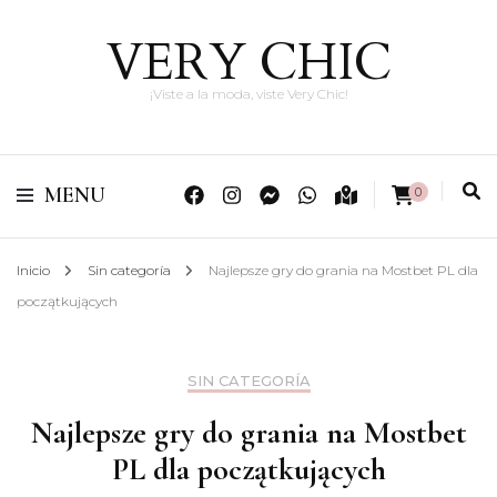
VERY CHIC
¡Viste a la moda, viste Very Chic!
MENU
0
Inicio
Sin categoría
Najlepsze gry do grania na Mostbet PL dla
początkujących
SIN CATEGORÍA
Najlepsze gry do grania na Mostbet
PL dla początkujących