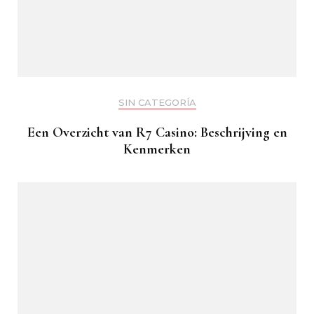
SIN CATEGORÍA
Een Overzicht van R7 Casino: Beschrijving en
Kenmerken