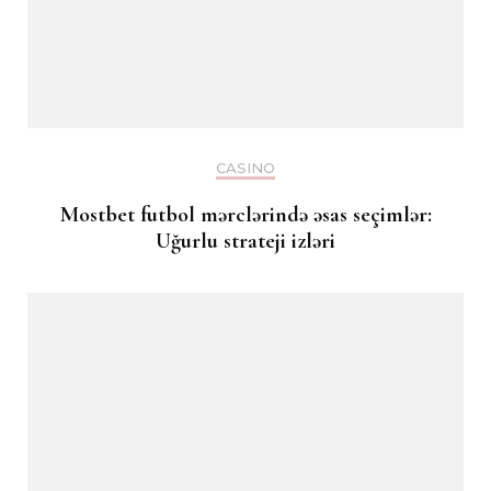
CASINO
Mostbet futbol mərclərində əsas seçimlər:
Uğurlu strateji izləri