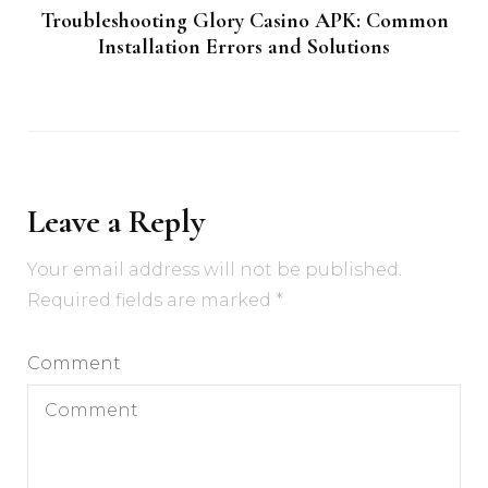
Troubleshooting Glory Casino APK: Common
Installation Errors and Solutions
Leave a Reply
Your email address will not be published.
Required fields are marked
*
Comment