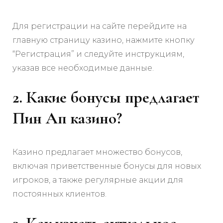
Для регистрации на сайте перейдите на
главную страницу казино, нажмите кнопку
“Регистрация” и следуйте инструкциям,
указав все необходимые данные.
2. Какие бонусы предлагает
Пин Ап казино?
Казино предлагает множество бонусов,
включая приветственные бонусы для новых
игроков, а также регулярные акции для
постоянных клиентов.