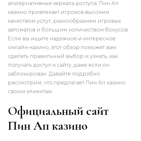
альтернативные зеркала доступа. Пин Ап
казино привлекает игроков высоким
качеством услуг, разнообразием игровых
автоматов и большим количеством бонусов.
Если вы ищите надежное и интересное
онлайн-казино, этот обзор поможет вам
сделать правильный выбор и узнать, как
получать доступ к сайту, даже если он
заблокирован. Давайте подробно
рассмотрим, что предлагает Пин Ап казино
своим клиентам.
Официальный сайт
Пин Ап казино