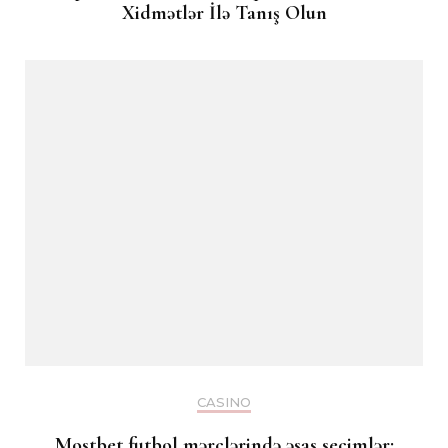
Xidmətlər İlə Tanış Olun
CASINO
Mostbet futbol mərclərində əsas seçimlər: