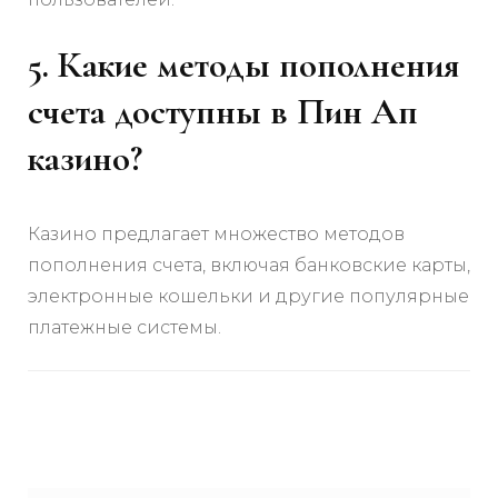
5. Какие методы пополнения
счета доступны в Пин Ап
казино?
Казино предлагает множество методов
пополнения счета, включая банковские карты,
электронные кошельки и другие популярные
платежные системы.