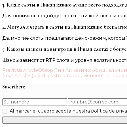
3. Какие слоты в Пинап казино лучше всего подходят 
Для новичков подойдут слоты с низкой волатильность
4. Могу ли я играть в слоты на Пинап казино бесплатн
Да, многие слоты предлагают демо-режим, который
5. Каковы шансы на выигрыш в Пинап слотах с бонус
Шансы зависят от RTP слота и уровня волатильнос
Previous Article
Обзор Пин Ап казино: официальный 
Next Article
Quand les streamers deviennent les nouveau
Suscríbete
Al marcar el cuadro acepta nuestra política de priv