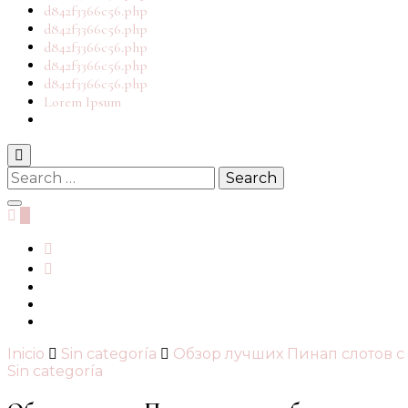
d842f3366c56.php
d842f3366c56.php
d842f3366c56.php
d842f3366c56.php
d842f3366c56.php
Lorem Ipsum
0
Inicio
Sin categoría
Обзор лучших Пинап слотов с
Sin categoría