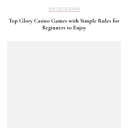
SIN CATEGORÍA
Top Glory Casino Games with Simple Rules for
Beginners to Enjoy