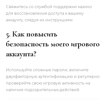
Свяжитесь со службой поддержки казино
для восстановления доступа к вашему
аккаунту, следуя их инструкциям.
5. Как повысить
безопасность моего игрового
аккаунта?
Используйте сложные пароли, включите
двухфакторную аутентификацию и регулярно
проверяйте свою игровую активность на
наличие подозрительных действий.