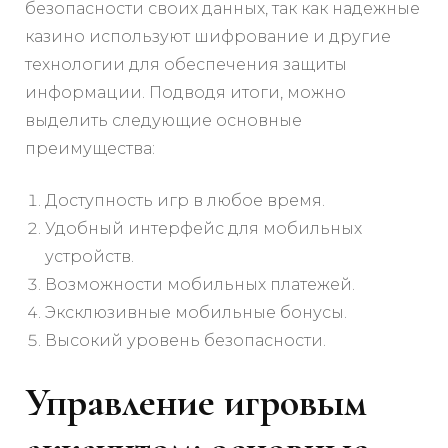
безопасности своих данных, так как надежные
казино используют шифрование и другие
технологии для обеспечения защиты
информации. Подводя итоги, можно
выделить следующие основные
преимущества:
Доступность игр в любое время.
Удобный интерфейс для мобильных
устройств.
Возможности мобильных платежей.
Эксклюзивные мобильные бонусы.
Высокий уровень безопасности.
Управление игровым