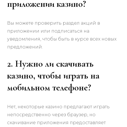
приложении казино?
Вы можете проверить раздел акций в
приложении или подписаться на
уведомления, чтобы быть в курсе всех новых
предложений.
2. Нужно ли скачивать
казино, чтобы играть на
мобильном телефоне?
Нет, некоторые казино предлагают играть
непосредственно через браузер, но
скачивание приложения предоставляет