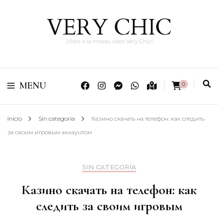
VERY CHIC
¡Viste a la moda, viste Very Chic!
MENU
0
Inicio
Sin categoría
Казино скачать на телефон: как следить
за своим игровым аккаунтом
SIN CATEGORÍA
Казино скачать на телефон: как
следить за своим игровым