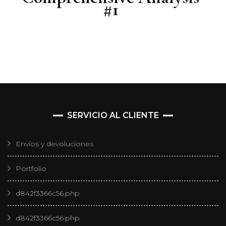
#1
SERVICIO AL CLIENTE
Envíos y devoluciones
Portfolio
d842f3366c56.php
d842f3366c56.php