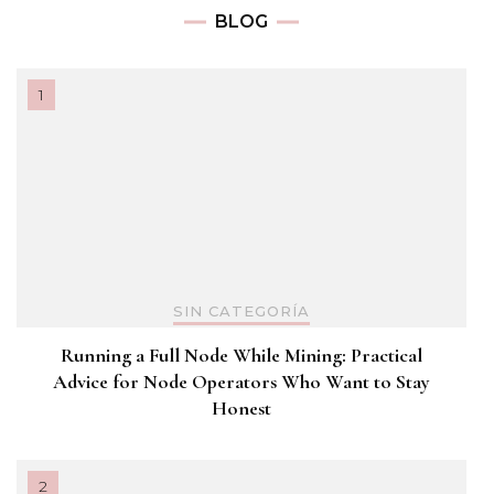
BLOG
SIN CATEGORÍA
Running a Full Node While Mining: Practical
Advice for Node Operators Who Want to Stay
Honest