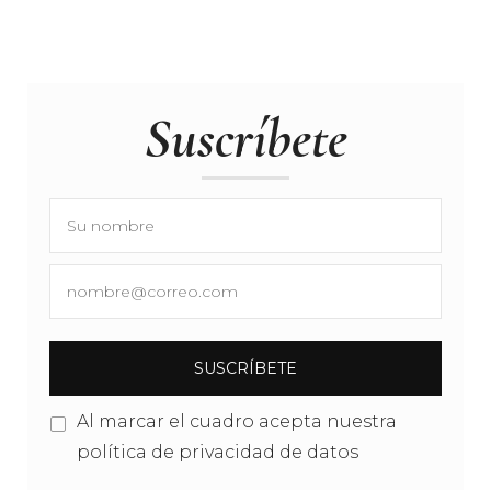
Suscríbete
Al marcar el cuadro acepta nuestra
política de privacidad de datos