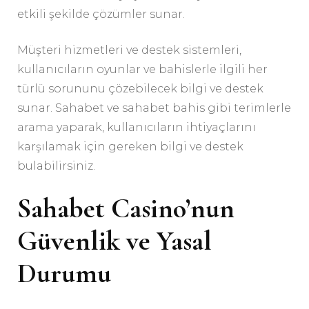
etkili şekilde çözümler sunar.
Müşteri hizmetleri ve destek sistemleri,
kullanıcıların oyunlar ve bahislerle ilgili her
türlü sorununu çözebilecek bilgi ve destek
sunar. Sahabet ve sahabet bahis gibi terimlerle
arama yaparak, kullanıcıların ihtiyaçlarını
karşılamak için gereken bilgi ve destek
bulabilirsiniz.
Sahabet Casino’nun
Güvenlik ve Yasal
Durumu