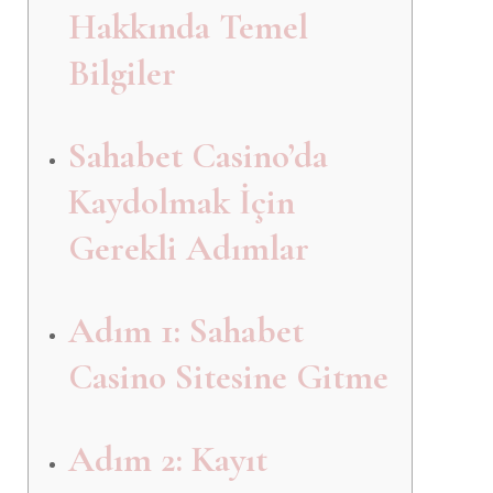
Hakkında Temel
Bilgiler
Sahabet Casino’da
Kaydolmak İçin
Gerekli Adımlar
Adım 1: Sahabet
Casino Sitesine Gitme
Adım 2: Kayıt