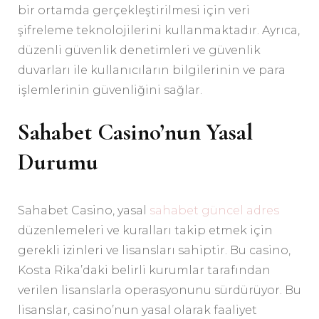
bir ortamda gerçekleştirilmesi için veri
şifreleme teknolojilerini kullanmaktadır. Ayrıca,
düzenli güvenlik denetimleri ve güvenlik
duvarları ile kullanıcıların bilgilerinin ve para
işlemlerinin güvenliğini sağlar.
Sahabet Casino’nun Yasal
Durumu
Sahabet Casino, yasal
sahabet güncel adres
düzenlemeleri ve kuralları takip etmek için
gerekli izinleri ve lisansları sahiptir. Bu casino,
Kosta Rika’daki belirli kurumlar tarafından
verilen lisanslarla operasyonunu sürdürüyor. Bu
lisanslar, casino’nun yasal olarak faaliyet