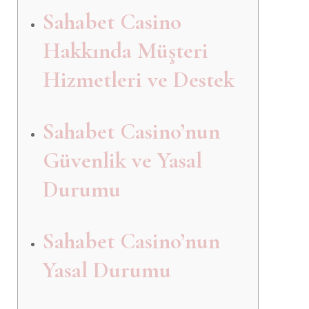
Sahabet Casino
Hakkında Müşteri
Hizmetleri ve Destek
Sahabet Casino’nun
Güvenlik ve Yasal
Durumu
Sahabet Casino’nun
Yasal Durumu