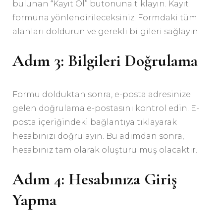
bulunan “Kayıt Ol” butonuna tıklayın. Kayıt
formuna yönlendirileceksiniz. Formdaki tüm
alanları doldurun ve gerekli bilgileri sağlayın.
Adım 3: Bilgileri Doğrulama
Formu dolduktan sonra, e-posta adresinize
gelen doğrulama e-postasını kontrol edin. E-
posta içeriğindeki bağlantıya tıklayarak
hesabınızı doğrulayın. Bu adımdan sonra,
hesabınız tam olarak oluşturulmuş olacaktır.
Adım 4: Hesabınıza Giriş
Yapma