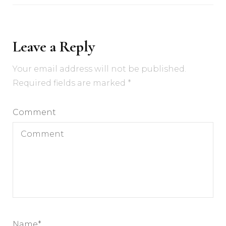
Leave a Reply
Your email address will not be published.
Required fields are marked
*
Comment
Name
*