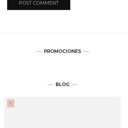
PROMOCIONES
BLOG