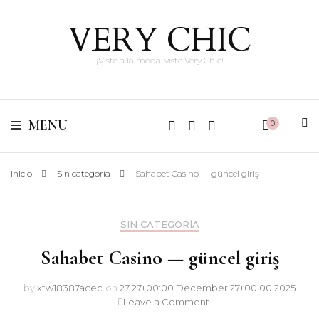
VERY CHIC
¡Viste a la moda, viste Very Chic!
MENU
0
Inicio
Sin categoría
Sahabet Casino — güncel giriş
SIN CATEGORÍA
Sahabet Casino — güncel giriş
by
xtw18387acec
on
27 27+00:00 December 27+00:00 2025
Leave a Comment