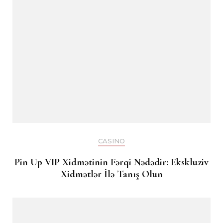
CASINO
Pin Up VIP Xidmətinin Fərqi Nədədir: Ekskluziv
Xidmətlər İlə Tanış Olun