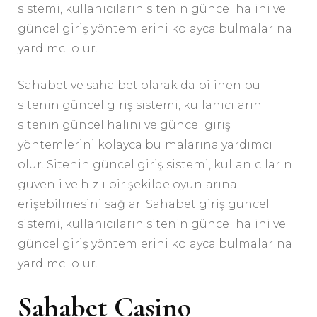
sistemi, kullanıcıların sitenin güncel halini ve
güncel giriş yöntemlerini kolayca bulmalarına
yardımcı olur.
Sahabet ve saha bet olarak da bilinen bu
sitenin güncel giriş sistemi, kullanıcıların
sitenin güncel halini ve güncel giriş
yöntemlerini kolayca bulmalarına yardımcı
olur. Sitenin güncel giriş sistemi, kullanıcıların
güvenli ve hızlı bir şekilde oyunlarına
erişebilmesini sağlar. Sahabet giriş güncel
sistemi, kullanıcıların sitenin güncel halini ve
güncel giriş yöntemlerini kolayca bulmalarına
yardımcı olur.
Sahabet Casino