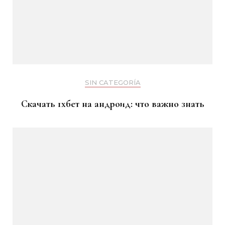
SIN CATEGORÍA
Скачать 1хбет на андроид: что важно знать