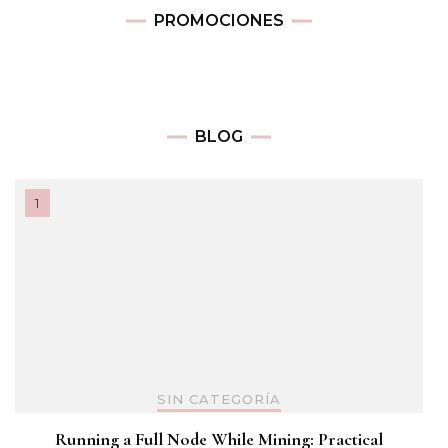
PROMOCIONES
BLOG
SIN CATEGORÍA
Running a Full Node While Mining: Practical