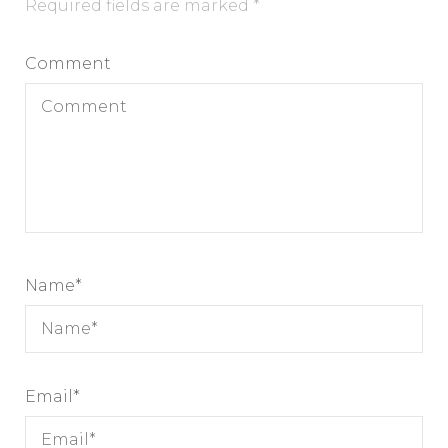
Required fields are marked
*
Comment
Name
*
Email
*