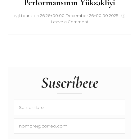
Performansının Yüksəkliyi
by
jl.touriz
on
26 26+00:00 December 26+00:00 2025
Leave a Comment
Suscríbete