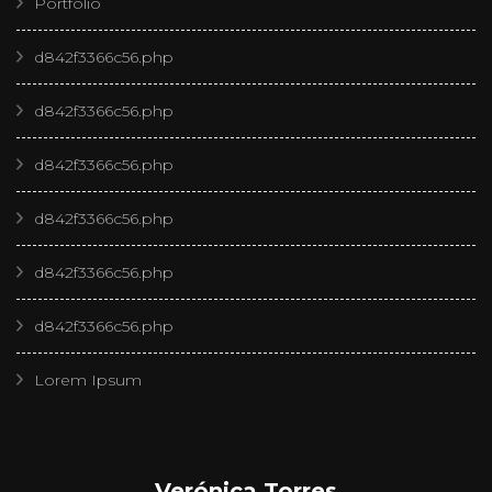
Portfolio
d842f3366c56.php
d842f3366c56.php
d842f3366c56.php
d842f3366c56.php
d842f3366c56.php
d842f3366c56.php
Lorem Ipsum
Verónica Torres