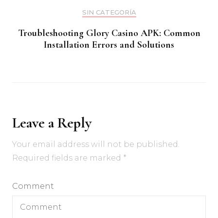
SIN CATEGORÍA
Troubleshooting Glory Casino APK: Common
Installation Errors and Solutions
Leave a Reply
Your email address will not be published.
Required fields are marked
*
Comment