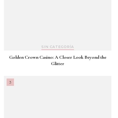
SIN CATEGORÍA
Golden Crown Casino: A Closer Look Beyond the
Glitter