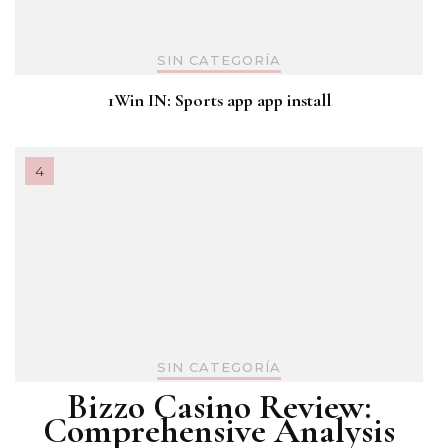
SIN CATEGORÍA
1Win IN: Sports app app install
SIN CATEGORÍA
Bizzo Casino Review:
Comprehensive Analysis