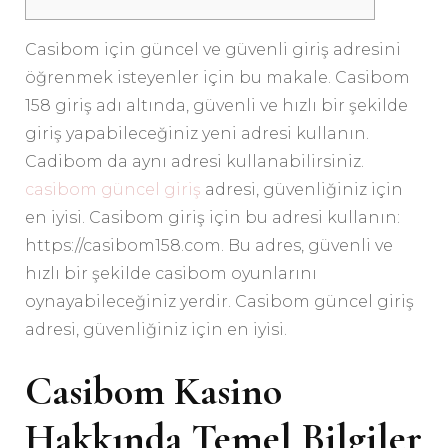
Casibom için güncel ve güvenli giriş adresini
öğrenmek isteyenler için bu makale. Casibom
158 giriş adı altında, güvenli ve hızlı bir şekilde
giriş yapabileceğiniz yeni adresi kullanın.
Cadibom da aynı adresi kullanabilirsiniz.
casibom güncel giriş
adresi, güvenliğiniz için
en iyisi. Casibom giriş için bu adresi kullanın:
https://casibom158.com. Bu adres, güvenli ve
hızlı bir şekilde casibom oyunlarını
oynayabileceğiniz yerdir. Casibom güncel giriş
adresi, güvenliğiniz için en iyisi.
Casibom Kasino
Hakkında Temel Bilgiler