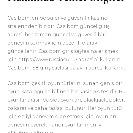
Casibom, en popüler ve güvenilir kasino
sitelerinden biridir. Casibom güncel giriş
adresi, her zaman güncel ve güvenli bir
deneyim sunmak için düzenli olarak
güncellenir. Casibom giriş sayfasına erişmek
için https://www.russiaeu.ru/ adresini kullanın.
Casibom 158 giriş sayfası da aynı adresi kullanır.
Casibom, çeşitli oyun türlerini sunan geniş bir
oyun kataloğu ile bilinen bir kasino sitesidir. Bu
oyunlar arasında slot oyunları, blackjack, poker,
bakarat ve daha fazlası bulunur. Her oyun türü
için en iyi deneyim elde etmek için, oyunları
deneyimleyerek hangi oyunların en iyi