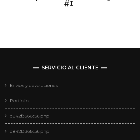
#1
SERVICIO AL CLIENTE
Envíos y devoluciones
Portfolio
d842f3366c56.php
d842f3366c56.php