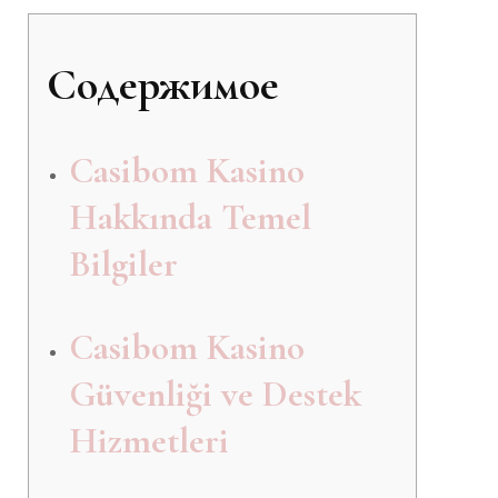
Содержимое
Casibom Kasino
Hakkında Temel
Bilgiler
Casibom Kasino
Güvenliği ve Destek
Hizmetleri