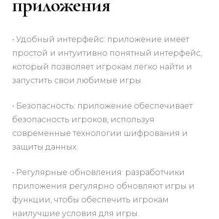
приложения
• Удобный интерфейс: приложение имеет
простой и интуитивно понятный интерфейс,
который позволяет игрокам легко найти и
запустить свои любимые игры.
• Безопасность: приложение обеспечивает
безопасность игроков, используя
современные технологии шифрования и
защиты данных.
• Регулярные обновления: разработчики
приложения регулярно обновляют игры и
функции, чтобы обеспечить игрокам
наилучшие условия для игры.