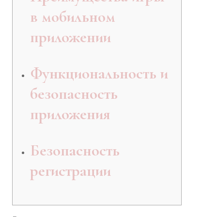
в мобильном
приложении
Функциональность и
безопасность
приложения
Безопасность
регистрации