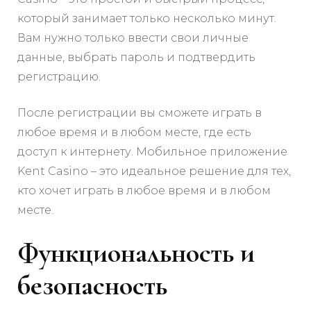
который занимает только несколько минут.
Вам нужно только ввести свои личные
данные, выбрать пароль и подтвердить
регистрацию.
После регистрации вы сможете играть в
любое время и в любом месте, где есть
доступ к интернету. Мобильное приложение
Kent Casino – это идеальное решение для тех,
кто хочет играть в любое время и в любом
месте.
Функциональность и
безопасность