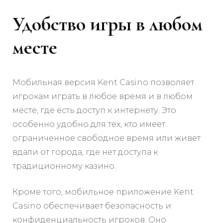
Удобство игры в любом
месте
Мобильная версия Kent Casino позволяет
игрокам играть в любое время и в любом
месте, где есть доступ к интернету. Это
особенно удобно для тех, кто имеет
ограниченное свободное время или живет
вдали от города, где нет доступа к
традиционному казино.
Кроме того, мобильное приложение Kent
Casino обеспечивает безопасность и
конфиденциальность игроков. Оно