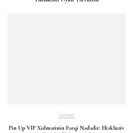
CASINO
Pin Up VIP Xidmətinin Fərqi Nədədir: Ekskluziv