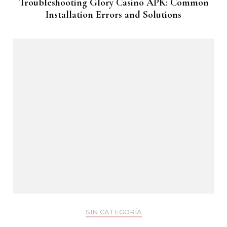
Troubleshooting Glory Casino APK: Common
Installation Errors and Solutions
SIN CATEGORÍA