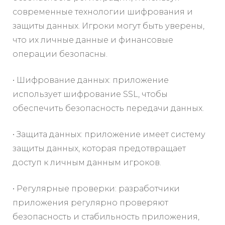
современные технологии шифрования и
защиты данных. Игроки могут быть уверены,
что их личные данные и финансовые
операции безопасны.
• Шифрование данных: приложение
использует шифрование SSL, чтобы
обеспечить безопасность передачи данных.
• Защита данных: приложение имеет систему
защиты данных, которая предотвращает
доступ к личным данным игроков.
• Регулярные проверки: разработчики
приложения регулярно проверяют
безопасность и стабильность приложения,