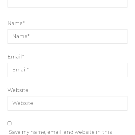
Name
*
Email
*
Website
Save my name, email, and website in this