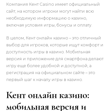
Компания Кент Casino имеет официальный
сайт, на котором игроки могут найти всю
необходимую информацию о казино,
включая условия игры, бонусы и оплату.
В целом, Кент онлайн казино – это отличный
выбор для игроков, которые ищут комфорт и
доступность игры в казино. Мобильная
версия и приложение для смартфона делают
игру еще более удобной и доступной, а
регистрация на официальном сайте – это
первый шаг к началу игры в казино.
Кент онлайн казино:
мобильная версия и