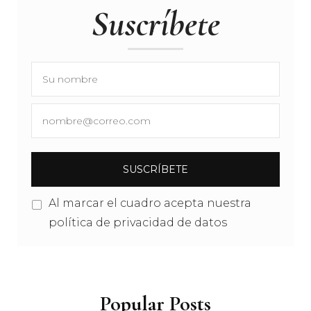
Suscríbete
Al marcar el cuadro acepta nuestra
política de privacidad de datos
Popular Posts