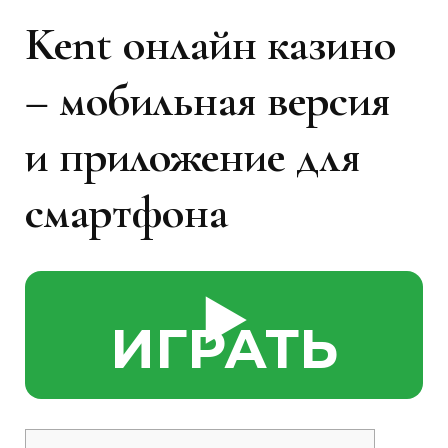
Kent онлайн казино
– мобильная версия
и приложение для
смартфона
▶️
ИГРАТЬ