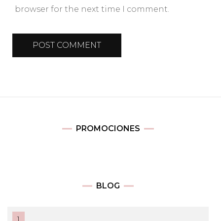
browser for the next time I comment.
PROMOCIONES
BLOG