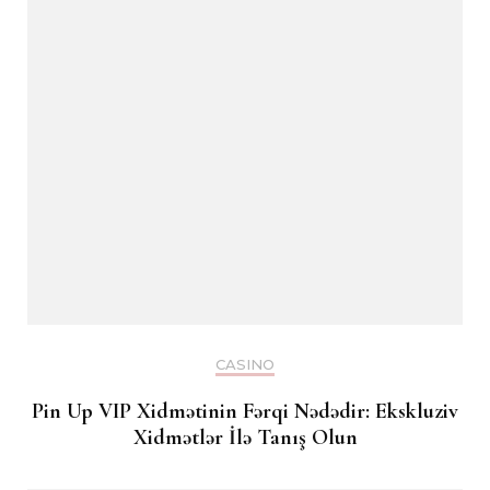
CASINO
Pin Up VIP Xidmətinin Fərqi Nədədir: Ekskluziv
Xidmətlər İlə Tanış Olun