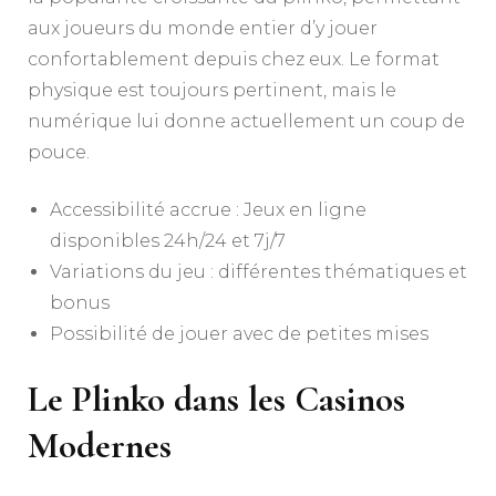
aux joueurs du monde entier d’y jouer
confortablement depuis chez eux. Le format
physique est toujours pertinent, mais le
numérique lui donne actuellement un coup de
pouce.
Accessibilité accrue : Jeux en ligne
disponibles 24h/24 et 7j/7
Variations du jeu : différentes thématiques et
bonus
Possibilité de jouer avec de petites mises
Le Plinko dans les Casinos
Modernes