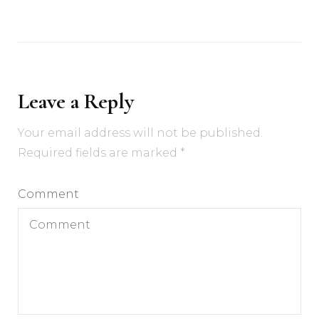
Leave a Reply
Your email address will not be published.
Required fields are marked
*
Comment