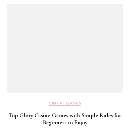
SIN CATEGORÍA
Top Glory Casino Games with Simple Rules for
Beginners to Enjoy