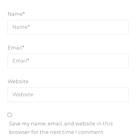
Name
*
Email
*
Website
Save my name, email, and website in this
browser for the next time I comment.