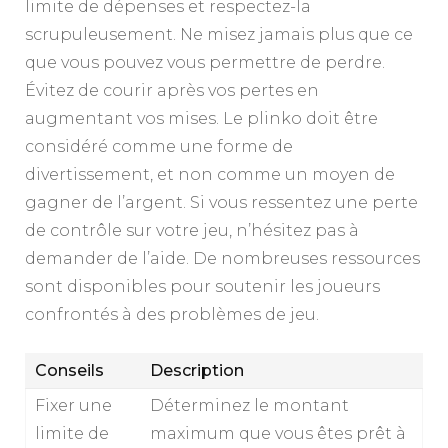
limite de dépenses et respectez-la
scrupuleusement. Ne misez jamais plus que ce
que vous pouvez vous permettre de perdre.
Évitez de courir après vos pertes en
augmentant vos mises. Le plinko doit être
considéré comme une forme de
divertissement, et non comme un moyen de
gagner de l’argent. Si vous ressentez une perte
de contrôle sur votre jeu, n’hésitez pas à
demander de l’aide. De nombreuses ressources
sont disponibles pour soutenir les joueurs
confrontés à des problèmes de jeu.
Conseils
Description
Fixer une
Déterminez le montant
limite de
maximum que vous êtes prêt à