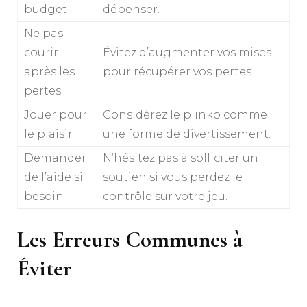
budget
dépenser.
Ne pas
courir
Évitez d’augmenter vos mises
après les
pour récupérer vos pertes.
pertes
Jouer pour
Considérez le plinko comme
le plaisir
une forme de divertissement.
Demander
N’hésitez pas à solliciter un
de l’aide si
soutien si vous perdez le
besoin
contrôle sur votre jeu.
Les Erreurs Communes à
Éviter