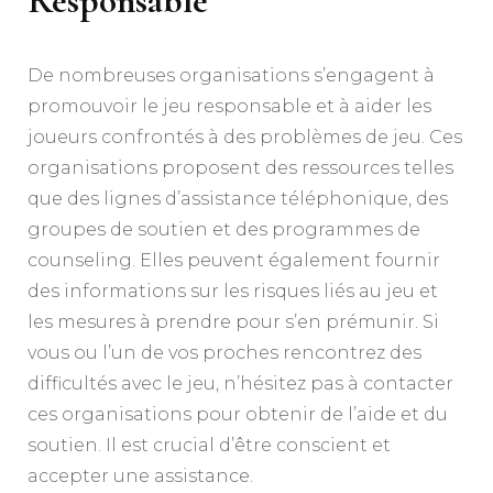
Responsable
De nombreuses organisations s’engagent à
promouvoir le jeu responsable et à aider les
joueurs confrontés à des problèmes de jeu. Ces
organisations proposent des ressources telles
que des lignes d’assistance téléphonique, des
groupes de soutien et des programmes de
counseling. Elles peuvent également fournir
des informations sur les risques liés au jeu et
les mesures à prendre pour s’en prémunir. Si
vous ou l’un de vos proches rencontrez des
difficultés avec le jeu, n’hésitez pas à contacter
ces organisations pour obtenir de l’aide et du
soutien. Il est crucial d’être conscient et
accepter une assistance.