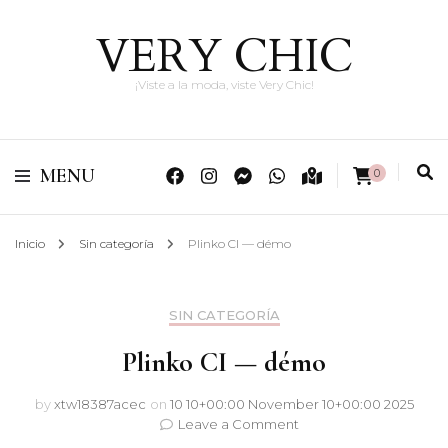
VERY CHIC
¡Viste a la moda, viste Very Chic!
MENU
0
Inicio
Sin categoría
Plinko CI — démo
SIN CATEGORÍA
Plinko CI — démo
by
xtw18387acec
on
10 10+00:00 November 10+00:00 2025
Leave a Comment