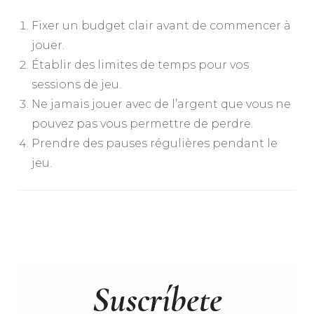
Fixer un budget clair avant de commencer à
jouer.
Établir des limites de temps pour vos
sessions de jeu.
Ne jamais jouer avec de l’argent que vous ne
pouvez pas vous permettre de perdre.
Prendre des pauses régulières pendant le
jeu.
Suscríbete