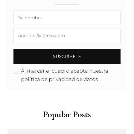
Al marcar el cuadro acepta nuestra
política de privacidad de datos
Popular Posts