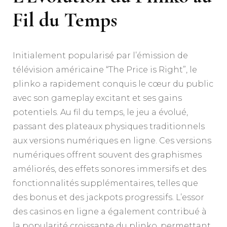
Fil du Temps
Initialement popularisé par l’émission de
télévision américaine “The Price is Right”, le
plinko a rapidement conquis le cœur du public
avec son gameplay excitant et ses gains
potentiels. Au fil du temps, le jeu a évolué,
passant des plateaux physiques traditionnels
aux versions numériques en ligne. Ces versions
numériques offrent souvent des graphismes
améliorés, des effets sonores immersifs et des
fonctionnalités supplémentaires, telles que
des bonus et des jackpots progressifs. L’essor
des casinos en ligne a également contribué à
la popularité croissante du plinko, permettant