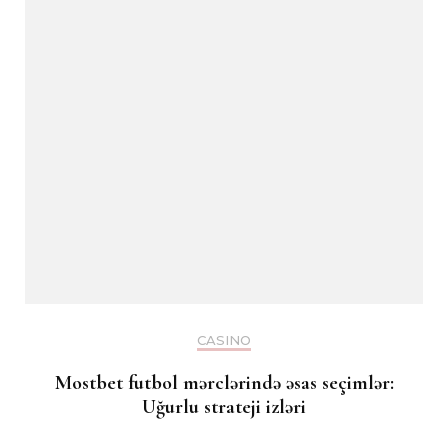
CASINO
Mostbet futbol mərclərində əsas seçimlər:
Uğurlu strateji izləri