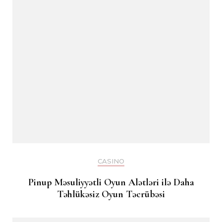
CASINO
Pinup Məsuliyyətli Oyun Alətləri ilə Daha
Təhlükəsiz Oyun Təcrübəsi