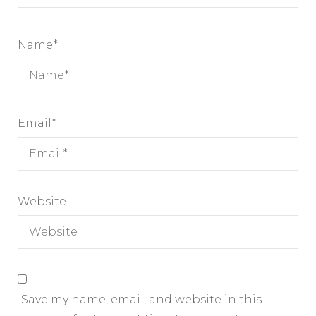
Name
*
Email
*
Website
Save my name, email, and website in this