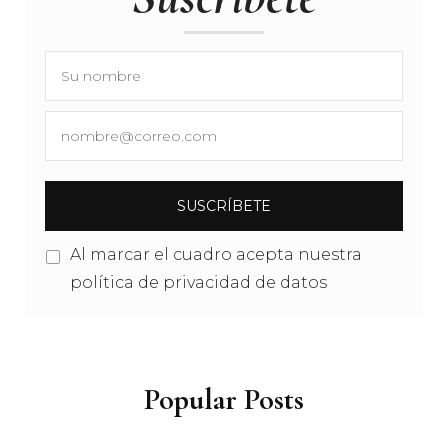
Al marcar el cuadro acepta nuestra
política de privacidad de datos
Popular Posts