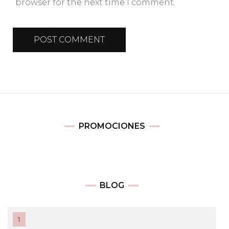
browser for the next time I comment.
PROMOCIONES
BLOG