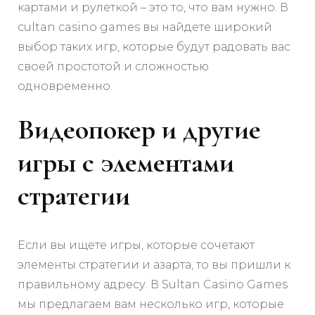
картами и рулеткой – это то, что вам нужно. В
сultan casino games вы найдете широкий
выбор таких игр, которые будут радовать вас
своей простотой и сложностью
одновременно.
Видеопокер и другие
игры с элементами
стратегии
Если вы ищете игры, которые сочетают
элементы стратегии и азарта, то вы пришли к
правильному адресу. В Sultan Casino Games
мы предлагаем вам несколько игр, которые