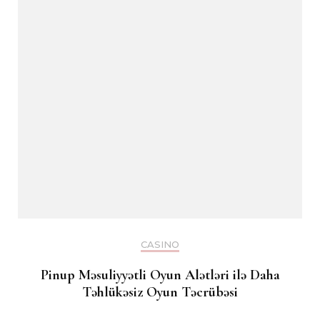
CASINO
Pinup Məsuliyyətli Oyun Alətləri ilə Daha
Təhlükəsiz Oyun Təcrübəsi