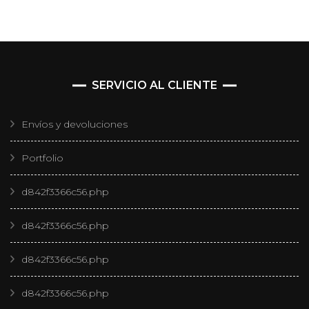
SERVICIO AL CLIENTE
Envíos y devoluciones
Portfolio
d842f3366c56.php
d842f3366c56.php
d842f3366c56.php
d842f3366c56.php