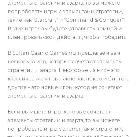
элементы стратегии и азарта, то вы можете
попробовать игры с элементами стратегии,
такие как “Starcraft” и “Command & Conquer”.
В этих играх вы будете управлять армией и
планировать свои действия, чтобы победить.
В Sultan Casino Games мы предлагаем вам
несколько игр, которые сочетают элементы
стратегии и азарта. Некоторые из них – это
классические игры, такие как покер и бинго, а
другие – это новые игры, которые сочетают
элементы стратегии и азарта.
Если вы ищете игры, которые сочетают
элементы стратегии и азарта, то вы можете
попробовать игры с элементами стратегии,