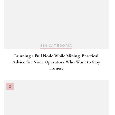
SIN CATEGORÍA
Running a Full Node While Mining: Practical
Advice for Node Operators Who Want to Stay
Honest