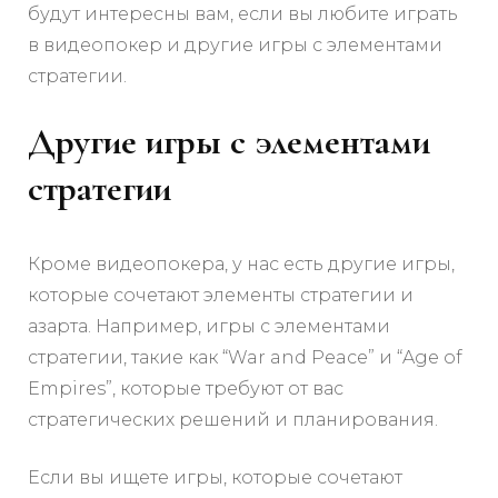
будут интересны вам, если вы любите играть
в видеопокер и другие игры с элементами
стратегии.
Другие игры с элементами
стратегии
Кроме видеопокера, у нас есть другие игры,
которые сочетают элементы стратегии и
азарта. Например, игры с элементами
стратегии, такие как “War and Peace” и “Age of
Empires”, которые требуют от вас
стратегических решений и планирования.
Если вы ищете игры, которые сочетают