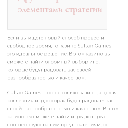
элементами стратегии
Если вы ищете новый способ провести
свободное время, то казино Sultan Games –
это идеальное решение. В этом казино вы
сможете найти огромный выбор игр,
которые будут радовать вас своей
разнообразностью и качеством.
Сultan Games – это не только казино, а целая
коллекция игр, которая будет радовать вас
своей разнообразностью и качеством. В этом
казино вы сможете найти игры, которые
соответствуют вашим предпочтениям, от