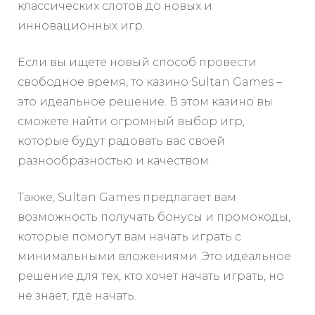
классических слотов до новых и
инновационных игр.
Если вы ищете новый способ провести
свободное время, то казино Sultan Games –
это идеальное решение. В этом казино вы
сможете найти огромный выбор игр,
которые будут радовать вас своей
разнообразностью и качеством.
Также, Sultan Games предлагает вам
возможность получать бонусы и промокоды,
которые помогут вам начать играть с
минимальными вложениями. Это идеальное
решение для тех, кто хочет начать играть, но
не знает, где начать.