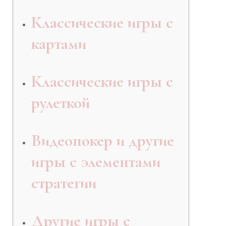
Классические игры с
картами
Классические игры с
рулеткой
Видеопокер и другие
игры с элементами
стратегии
Другие игры с