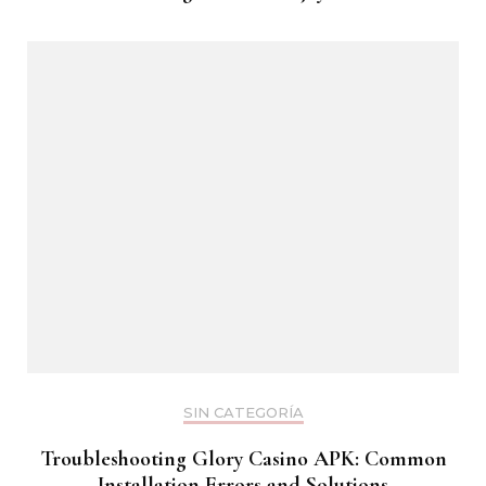
SIN CATEGORÍA
Troubleshooting Glory Casino APK: Common
Installation Errors and Solutions