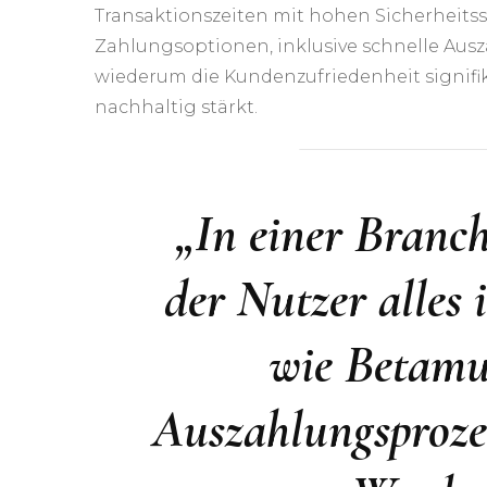
Transaktionszeiten mit hohen Sicherheits
Zahlungsoptionen, inklusive schnelle Aus
wiederum die Kundenzufriedenheit signifik
nachhaltig stärkt.
„In einer Branch
der Nutzer alles 
wie Betamur
Auszahlungsproze