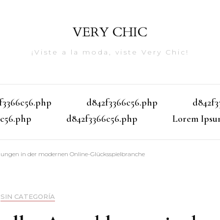
VERY CHIC
¡Viste a la moda, viste Very Chic!
f3366c56.php
d842f3366c56.php
d842f3
6c56.php
d842f3366c56.php
Lorem Ips
lungen in der modernen Online-Glücksspielbranche
SIN CATEGORÍA