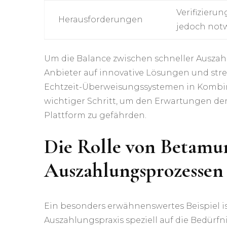
Verifizieru
Herausforderungen
jedoch not
Um die Balance zwischen schneller Auszah
Anbieter auf innovative Lösungen und str
Echtzeit-Überweisungssystemen in Kombin
wichtiger Schritt, um den Erwartungen der
Plattform zu gefährden.
Die Rolle von Betamur
Auszahlungsprozessen
Ein besonders erwähnenswertes Beispiel is
Auszahlungspraxis speziell auf die Bedürfn