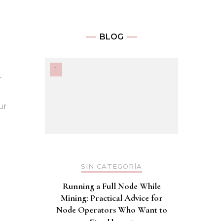
BLOG
r
ur
SIN CATEGORÍA
Running a Full Node While
Mining: Practical Advice for
Node Operators Who Want to