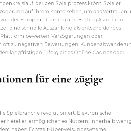
ndenkreislauf, der den Spielprozess krönt. Spieler
ögerung auf ihrem Konto sehen, um das Vertrauen i
ge von der European Gaming and Betting Association
utzer eine schnelle Auszahlung als entscheidendes
 Plattform bewerten. Verzögerungen oder
en oft zu negativen Bewertungen, Kundenabwanderu
 den langfristigen Erfolg eines Online-Casinos oder
tionen für eine zügige
e Spielbranche revolutioniert. Elektronische
oder Neteller, ermöglichen es Nutzern, innerhalb weni
Zudem haben Echtzeit-Überweisungssysteme,