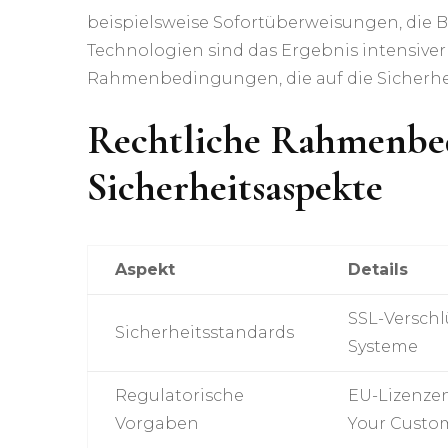
beispielsweise Sofortüberweisungen, die B
Technologien sind das Ergebnis intensiver
Rahmenbedingungen, die auf die Sicherheit
Rechtliche Rahmenbe
Sicherheitsaspekte
Aspekt
Details
SSL-Verschl
Sicherheitsstandards
Systeme
Regulatorische
EU-Lizenzen
Vorgaben
Your Custo