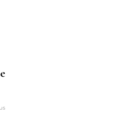
re
us