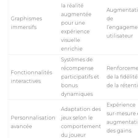
la réalité
Augmentat
augmentée
Graphismes
de
pour une
immersifs
l’engageme
expérience
utilisateur
visuelle
enrichie
Systèmes de
récompense
Renforcem
Fonctionnalités
participatifs et
de la fidélité
interactives
bonus
de la rétent
dynamiques
Expérience
Adaptation des
sur-mesure 
Personnalisation
jeux selon le
augmentat
avancée
comportement
des gains
du joueur