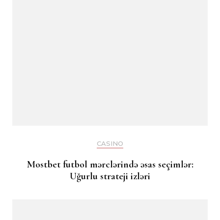
CASINO
Mostbet futbol mərclərində əsas seçimlər:
Uğurlu strateji izləri