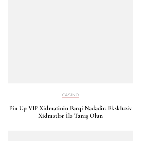
CASINO
Pin Up VIP Xidmətinin Fərqi Nədədir: Ekskluziv
Xidmətlər İlə Tanış Olun