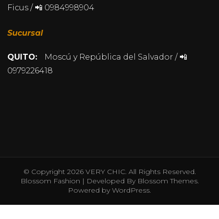
Ficus / 📲 0984998904
Sucursal
QUITO:
Moscú y República del Salvador / 📲
0979226418
© Copyright 2026
VERY CHIC
. All Rights Reserved.
Blossom Fashion | Developed By
Blossom Themes
.
Powered by
WordPress
.