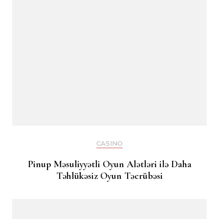
CASINO
Pinup Məsuliyyətli Oyun Alətləri ilə Daha
Təhlükəsiz Oyun Təcrübəsi