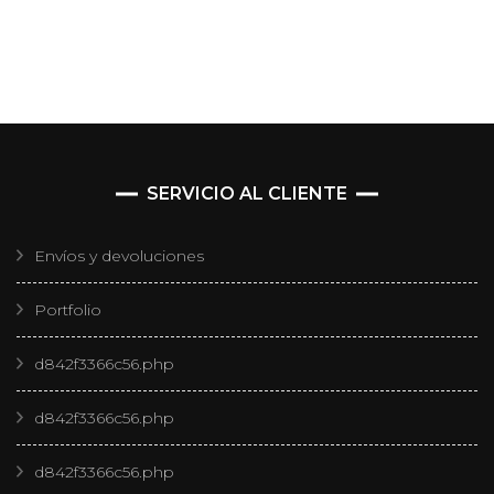
SERVICIO AL CLIENTE
Envíos y devoluciones
Portfolio
d842f3366c56.php
d842f3366c56.php
d842f3366c56.php