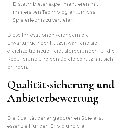
Erste Anbieter experimentieren mit
immersiven Technologien, um das
Spielerlebnis zu vertiefen.
Diese Innovationen verändern die
Erwartungen der Nutzer, während sie
gleichzeitig neue Herausforderungen für die
Regulierung und den Spielerschutz mit sich
bringen.
Qualitätssicherung und
Anbieterbewertung
Die Qualität der angebotenen Spiele ist
essenziell für den Erfolg und die