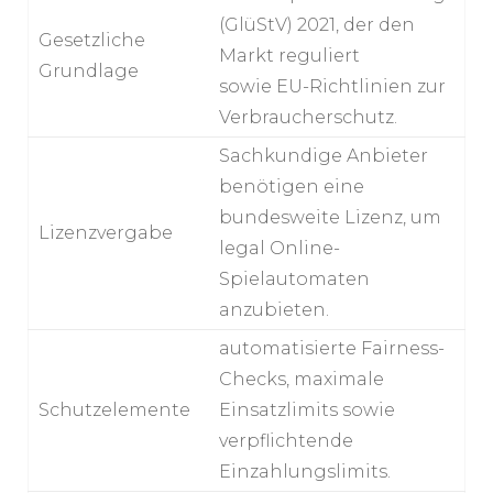
(GlüStV) 2021, der den
Gesetzliche
Markt reguliert
Grundlage
sowie EU-Richtlinien zur
Verbraucherschutz.
Sachkundige Anbieter
benötigen eine
bundesweite Lizenz, um
Lizenzvergabe
legal Online-
Spielautomaten
anzubieten.
automatisierte Fairness-
Checks, maximale
Schutzelemente
Einsatzlimits sowie
verpflichtende
Einzahlungslimits.