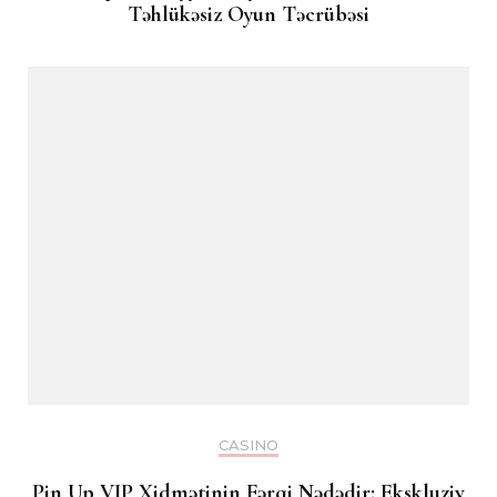
Təhlükəsiz Oyun Təcrübəsi
CASINO
Pin Up VIP Xidmətinin Fərqi Nədədir: Ekskluziv