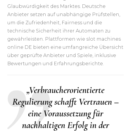
Glaubwürdigkeit des Marktes. Deutsche
Anbieter setzen auf unabhängige Prüfstellen,
um die Zufriedenheit, Fairness und die
technische Sicherheit ihrer Automaten zu
gewährleisten. Plattformen wie slot machines
online DE bieten eine umfangreiche Übersicht
über geprüfte Anbieter und Spiele, inklusive
Bewertungen und Erfahrungsberichte.
„Verbraucherorientierte
Regulierung schafft Vertrauen –
eine Voraussetzung für
nachhaltigen Erfolg in der