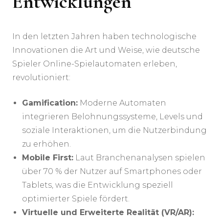
Entwicklungen
In den letzten Jahren haben technologische
Innovationen die Art und Weise, wie deutsche
Spieler Online-Spielautomaten erleben,
revolutioniert:
Gamification:
Moderne Automaten
integrieren Belohnungssysteme, Levels und
soziale Interaktionen, um die Nutzerbindung
zu erhöhen.
Mobile First:
Laut Branchenanalysen spielen
über 70 % der Nutzer auf Smartphones oder
Tablets, was die Entwicklung speziell
optimierter Spiele fördert.
Virtuelle und Erweiterte Realität (VR/AR):