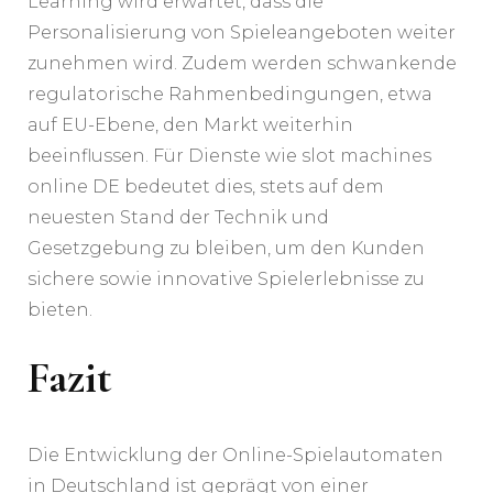
Learning wird erwartet, dass die
Personalisierung von Spieleangeboten weiter
zunehmen wird. Zudem werden schwankende
regulatorische Rahmenbedingungen, etwa
auf EU-Ebene, den Markt weiterhin
beeinflussen. Für Dienste wie slot machines
online DE bedeutet dies, stets auf dem
neuesten Stand der Technik und
Gesetzgebung zu bleiben, um den Kunden
sichere sowie innovative Spielerlebnisse zu
bieten.
Fazit
Die Entwicklung der Online-Spielautomaten
in Deutschland ist geprägt von einer