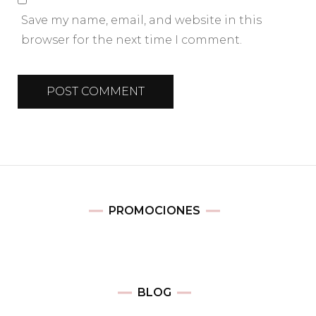
Save my name, email, and website in this
browser for the next time I comment.
PROMOCIONES
BLOG