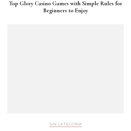
Top Glory Casino Games with Simple Rules for
Beginners to Enjoy
SIN CATEGORÍA