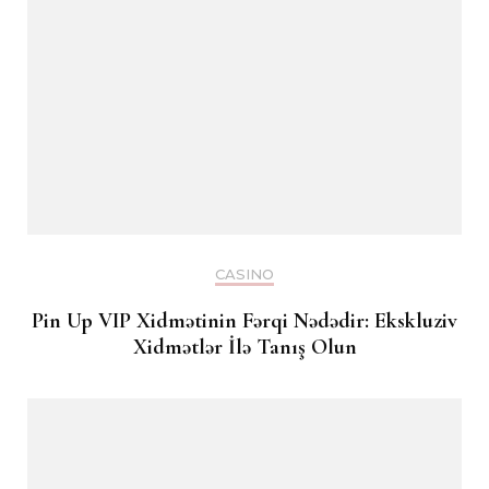
CASINO
Pin Up VIP Xidmətinin Fərqi Nədədir: Ekskluziv
Xidmətlər İlə Tanış Olun