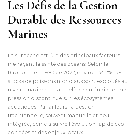
Les Défis de la Gestion
Durable des Ressources
Marines
La surpêche est l’un des principaux facteurs
menaçant la santé des océans. Selon le
Rapport de la FAO de 2022, environ 34,2% des
stocks de poissons mondiaux sont exploités au
niveau maximal ou au-delà, ce qui indique une
pression discontinue sur les écosystèmes
aquatiques. Par ailleurs, la gestion
traditionnelle, souvent manuelle et peu
intégrée, peine à suivre l’évolution rapide des
données et des enjeux locaux.