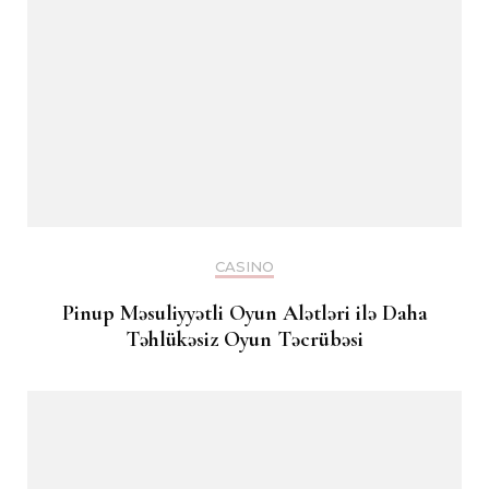
CASINO
Pinup Məsuliyyətli Oyun Alətləri ilə Daha
Təhlükəsiz Oyun Təcrübəsi