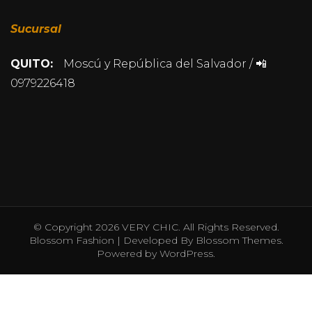
Sucursal
QUITO:
Moscú y República del Salvador / 📲
0979226418
© Copyright 2026
VERY CHIC
. All Rights Reserved.
Blossom Fashion | Developed By
Blossom Themes
.
Powered by
WordPress
.