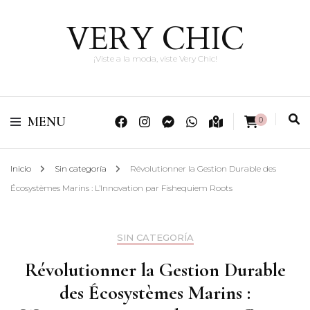
VERY CHIC
¡Viste a la moda, viste Very Chic!
MENU
0
Inicio
Sin categoría
Révolutionner la Gestion Durable des
Écosystèmes Marins : L’Innovation par Fishequiem Roots
SIN CATEGORÍA
Révolutionner la Gestion Durable
des Écosystèmes Marins :