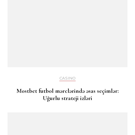
CASINO
Mostbet futbol mərclərində əsas seçimlər:
Uğurlu strateji izləri