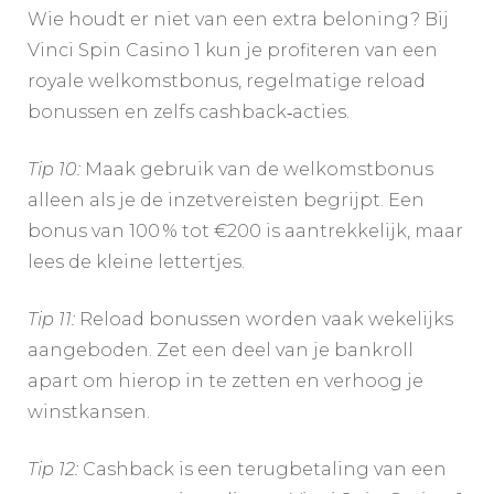
Wie houdt er niet van een extra beloning? Bij
Vinci Spin Casino 1 kun je profiteren van een
royale welkomstbonus, regelmatige reload
bonussen en zelfs cashback‑acties.
Tip 10:
Maak gebruik van de welkomstbonus
alleen als je de inzetvereisten begrijpt. Een
bonus van 100 % tot €200 is aantrekkelijk, maar
lees de kleine lettertjes.
Tip 11:
Reload bonussen worden vaak wekelijks
aangeboden. Zet een deel van je bankroll
apart om hierop in te zetten en verhoog je
winstkansen.
Tip 12:
Cashback is een terugbetaling van een