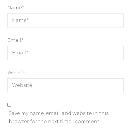
Name
*
Email
*
Website
Save my name, email, and website in this
browser for the next time I comment.