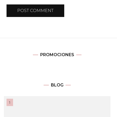
PROMOCIONES
BLOG