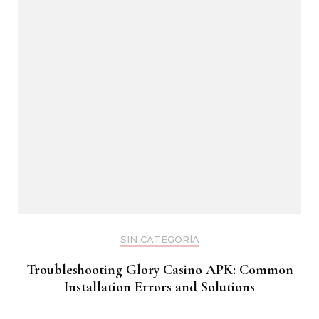
SIN CATEGORÍA
Troubleshooting Glory Casino APK: Common
Installation Errors and Solutions