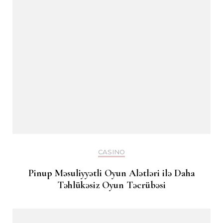
CASINO
Pinup Məsuliyyətli Oyun Alətləri ilə Daha
Təhlükəsiz Oyun Təcrübəsi