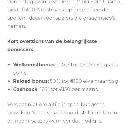
percentage van je verliezen. Vinci Spin Casino 1
biedt tot 10 % cashback op geselecteerde
spellen, ideaal voor spelers die graag risico’s
nemen.
Kort overzicht van de belangrijkste
bonussen:
Welkomstbonus:
100 % tot €200 + 50 gratis
spins.
Reload bonus:
50 % tot €100 elke maandag.
Cashback:
10 % tot €150 per maand.
Vergeet niet om altijd je speelbudget te
bewaken. Speel verantwoord, stel limieten in
en neem pauzes wanneer dat nodig is.