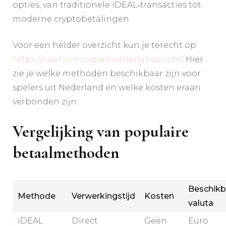
opties, van traditionele iDEAL‑transacties tot
moderne cryptobetalingen.
Voor een helder overzicht kun je terecht op
https://casinovincispinnetherlands.com/
. Hier
zie je welke methoden beschikbaar zijn voor
spelers uit Nederland en welke kosten eraan
verbonden zijn.
Vergelijking van populaire
betaalmethoden
Beschikb
Methode
Verwerkingstijd
Kosten
valuta
iDEAL
Direct
Geen
Euro