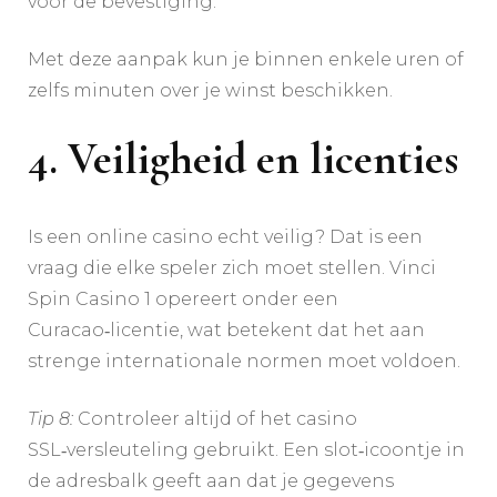
voor de bevestiging.
Met deze aanpak kun je binnen enkele uren of
zelfs minuten over je winst beschikken.
4. Veiligheid en licenties
Is een online casino echt veilig? Dat is een
vraag die elke speler zich moet stellen. Vinci
Spin Casino 1 opereert onder een
Curacao‑licentie, wat betekent dat het aan
strenge internationale normen moet voldoen.
Tip 8:
Controleer altijd of het casino
SSL‑versleuteling gebruikt. Een slot‑icoontje in
de adresbalk geeft aan dat je gegevens