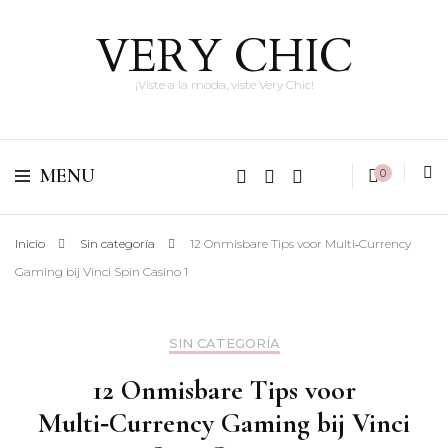
VERY CHIC
¡Viste a la moda, viste Very Chic!
MENU
0
Inicio
Sin categoría
12 Onmisbare Tips voor Multi‑Currency
Gaming bij Vinci Spin Casino 1
SIN CATEGORÍA
12 Onmisbare Tips voor
Multi‑Currency Gaming bij Vinci