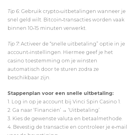
Tip 6:
Gebruik crypto‑uitbetalingen wanneer je
snel geld wilt. Bitcoin‑transacties worden vaak
binnen 10‑15 minuten verwerkt.
Tip 7:
Activeer de “snelle uitbetaling” optie in je
account‑instellingen. Hiermee geef je het
casino toestemming om je winsten
automatisch door te sturen zodra ze
beschikbaar zijn.
Stappenplan voor een snelle uitbetaling:
1. Log in op je account bij Vinci Spin Casino 1.
2. Ga naar ‘Financiën’ → ‘Uitbetaling’.
3. Kies de gewenste valuta en betaalmethode.
4. Bevestig de transactie en controleer je e‑mail