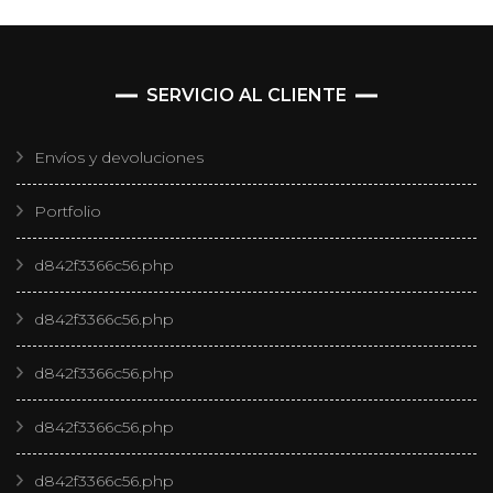
SERVICIO AL CLIENTE
Envíos y devoluciones
Portfolio
d842f3366c56.php
d842f3366c56.php
d842f3366c56.php
d842f3366c56.php
d842f3366c56.php