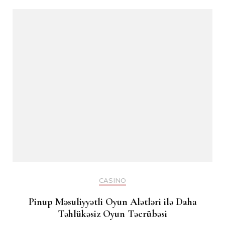
CASINO
Pinup Məsuliyyətli Oyun Alətləri ilə Daha
Təhlükəsiz Oyun Təcrübəsi