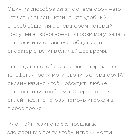
Один из способов связи с оператором – это
чат-чат R7 онлайн казино. Это удобный
способ общения с оператором, который
доступен в любое время. Игроки могут задать
вопросы или оставить сообщение, и
оператор ответит в ближайшее время.
Еще один способ связи с оператором – это
телефон. Игроки могут звонить оператору R7
онлайн казино, чтобы обсудить любые
вопросы или проблемы. Операторы R7
онлайн казино готовы помочь игрокам в
любое время.
Р7 онлайн казино также предлагает
электронную почту, чтобы игроки могли