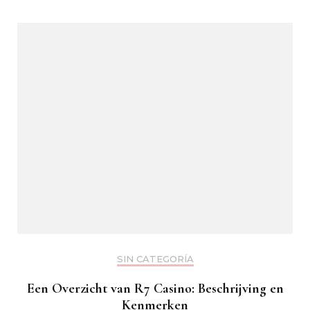
SIN CATEGORÍA
Een Overzicht van R7 Casino: Beschrijving en
Kenmerken