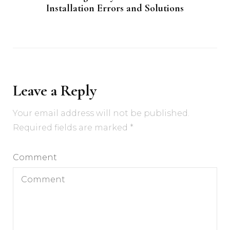
Installation Errors and Solutions
Leave a Reply
Your email address will not be published.
Required fields are marked
*
Comment