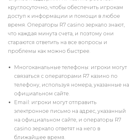
круглосуточно, чтобы обеспечить игрокам
доступ к информации и помощи в любое
время. Операторы R7 casino зеркало знают,
что каждая минута счета, и поэтому они
стараются ответить на все вопросы и
проблемы как можно быстрее.
Многоканальные телефоны: игроки могут
связаться с операторами R7 казино по
телефону, используя номера, указанные на
официальном сайте.
Email: игроки могут отправить
электронное письмо на адрес, указанный
на официальном сайте, и операторы R7
casino зеркало ответят на него в
ближайшее время.