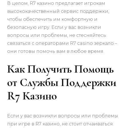
В целом, R7 казино предлагает игрокам
высококачественный сервис поддержки,
чтобы обеспечить им комфортную и
безопасную игру. Если у вас возникли
вопросы или проблемы, не стесняйтесь
связаться с операторами R7 casino зеркало –
они готовы помочь вам в любое время.
Как Получить Помощь
от Службы Поддержки
R7 Казино
Если у вас возникли вопросы или проблемы
при игре в R7 казино, не стоит отчаиваться.