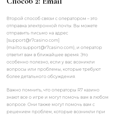
Способ 2: Email
Второй способ связи с оператором – это
отправка электронной почты. Вы можете
отправить письмо на адрес
[support@r7casino.com]
(mailto:support@r7casino.com), и оператор
ответит вам в ближайшее время. Это
особенно полезно, если у вас возникли
вопросы или проблемы, которые требуют
более детального обсуждения.
Важно помнить, что операторы R7 казино
знают все о игре и могут помочь вам в любом
вопросе. Они также могут помочь вам с
решением проблем, которые возникли при