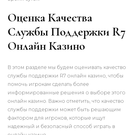
Оценка Качества
Службы Поддержки R7
Онлайн Казино
В этом разделе мы будем оценивать качество
службы поддержки R7 онлайн казино, чтобы
помочь игрокам сделать более
информированные решения о выборе этого
онлайн казино. Важно отметить, что качество
службы поддержки может быть решающим
фактором для игроков, которые ищут
надежный и безопасный способ играть в
онлайн казино.