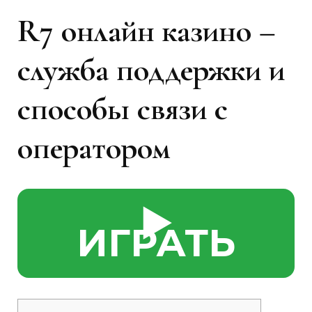
R7 онлайн казино –
служба поддержки и
способы связи с
оператором
▶️
ИГРАТЬ