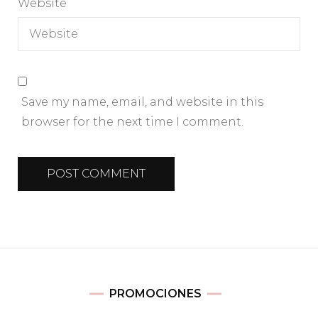
Website
Save my name, email, and website in this
browser for the next time I comment.
PROMOCIONES