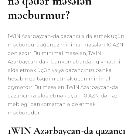
nə qədər məsələn
məcburmur?
1WIN Azərbaycan-da qazancı əldə etmək üçün
məcburdurduğunuz minimal məsələn 10 AZN-
dən azdır. Bu minimal məsələn, 1WIN
Azərbaycan-dakı bankomatlardan qiymətini
əldə etmək üçün və ya qazancınızı banka
hesabınıza təqdim etmək üçün minimal
qiymətdir. Bu məsələn, 1WIN Azərbaycan-da
qazancınızı əldə etmək üçün 10 AZN-dən az
məbləği bankomattan əldə etmək
məcburudur.
1WIN Azərbaycan-da qazancı