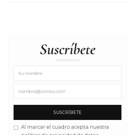
Suscríbete
Al marcar el cuadro acepta nuestra