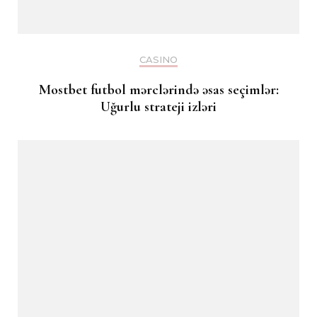
CASINO
Mostbet futbol mərclərində əsas seçimlər:
Uğurlu strateji izləri