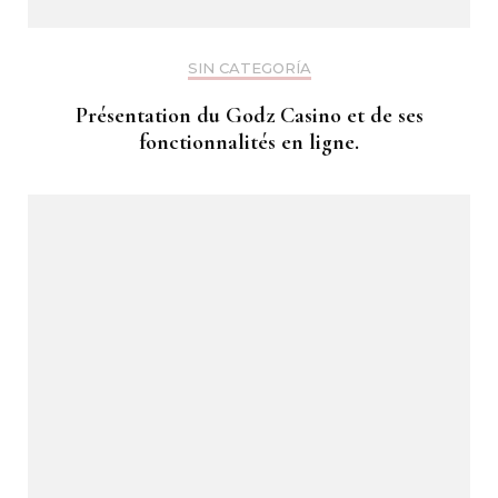
SIN CATEGORÍA
Présentation du Godz Casino et de ses
fonctionnalités en ligne.