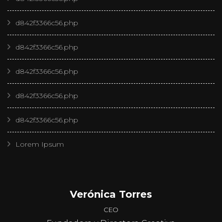
d842f3366c56.php
d842f3366c56.php
d842f3366c56.php
d842f3366c56.php
d842f3366c56.php
Lorem Ipsum
Verónica Torres
CEO