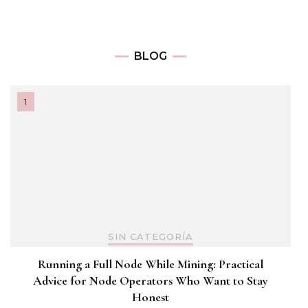
BLOG
SIN CATEGORÍA
Running a Full Node While Mining: Practical
Advice for Node Operators Who Want to Stay
Honest