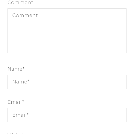
Comment
Name
*
Email
*