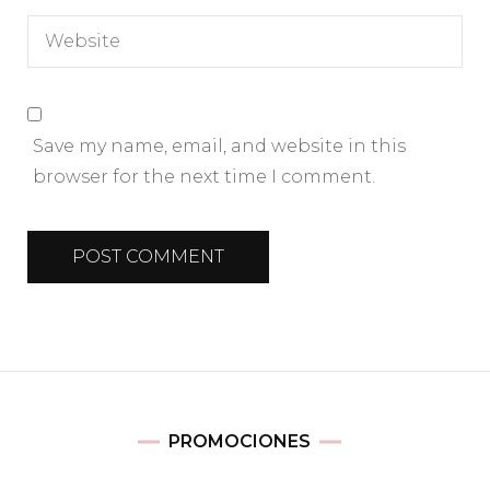
Save my name, email, and website in this
browser for the next time I comment.
PROMOCIONES