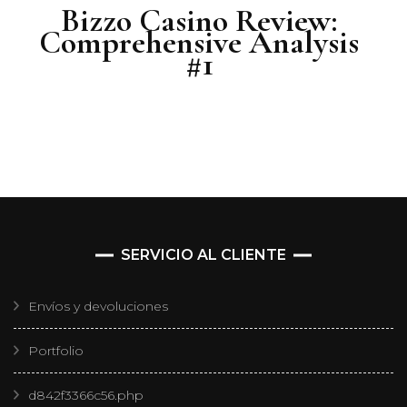
Bizzo Casino Review:
Comprehensive Analysis
#1
SERVICIO AL CLIENTE
Envíos y devoluciones
Portfolio
d842f3366c56.php