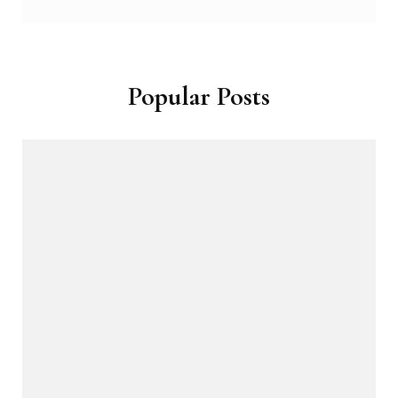
Popular Posts