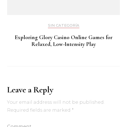
SIN CATEGORÍA
Exploring Glory Casino Online Games for
Relaxed, Low-Intensity Play
Leave a Reply
Your email address will not be published.
Required fields are marked
*
Comment