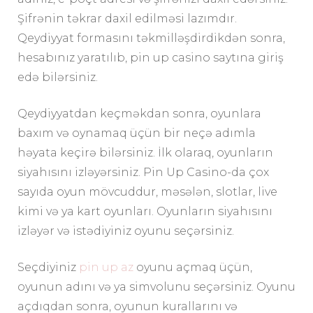
Şifrənin təkrar daxil edilməsi lazımdır.
Qeydiyyat formasını təkmilləşdirdikdən sonra,
hesabınız yaratılıb, pin up casino saytına giriş
edə bilərsiniz.
Qeydiyyatdan keçməkdan sonra, oyunlara
baxım və oynamaq üçün bir neçə adımla
həyata keçirə bilərsiniz. İlk olaraq, oyunların
siyahısını izləyərsiniz. Pin Up Casino-da çox
sayıda oyun mövcuddur, məsələn, slotlar, live
kimi və ya kart oyunları. Oyunların siyahısını
izləyər və istədiyiniz oyunu seçərsiniz.
Seçdiyiniz
pin up az
oyunu açmaq üçün,
oyunun adını və ya simvolunu seçərsiniz. Oyunu
açdıqdan sonra, oyunun kurallarını və