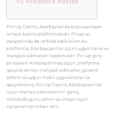
və oyunlara baxım
Pin Up Casino, Azərbaycanda populyarlaşan
onlayn kazino platformasıdır. Pinap az
vəziyyətində de istifadə edilə bilən bu
platforma, Azərbaycanlılar üçün uyğun tarixi və
maliyyəli xidmətləri təqdim edir. Pin up giriş
prossesini kolaylaşdırmaq üçün, platforma
qarşılıq verilən maliyyəli xidmətlər, güvenli
sistem və uyğun mobil uygulamalar ilə
qarşılansınız. Pin Up Casino, Azərbaycanlılar
üçün məhsul xidmətlərinin geniş
məhdudluğunu artırır və onlayn oyun
oynamanıza imkan verir.