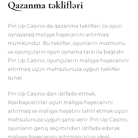
Qazanma təklifləri
Pin Up Casino-da qazanma təklifləri ilə oyun
oynayaraq maliyyə həyecanını artırmaq
mümkündür. Bu təkliflər, oyunların məzmunu
və oyunçuların oyun oynama tarzı ilə bağlıdır.
Pin Up Casino, oyunçuların maliyyə həyecanını
artırmaq üçün məhsulunuza uyğun təkliflər
sunar.
Pin Up Casino-dan istifadə etmək,
Azərbaycanlılar üçün maliyyə həyecanını
artırmaq və maliyyə həyatını təhlil etmək üçün
məhsulunuza uyğun şansı verir. Pin Up Casino,
oyunların geniş seçimindən istifadə edərək
maliyyə həyecanını artırmaq üçün ideal