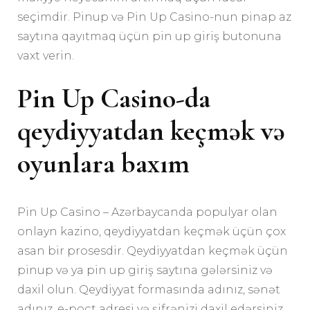
seçimdir. Pinup və Pin Up Casino-nun pinap az
saytına qayıtmaq üçün pin up giriş butonuna
vaxt verin.
Pin Up Casino-da
qeydiyyatdan keçmək və
oyunlara baxım
Pin Up Casino – Azərbaycanda populyar olan
onlayn kazino, qeydiyyatdan keçmək üçün çox
asan bir prosesdir. Qeydiyyatdan keçmək üçün
pinup və ya pin up giriş saytına gələrsiniz və
daxil olun. Qeydiyyat formasında adınız, sənət
adınız, e-poçt adresi və şifrənizi daxil edərsiniz.