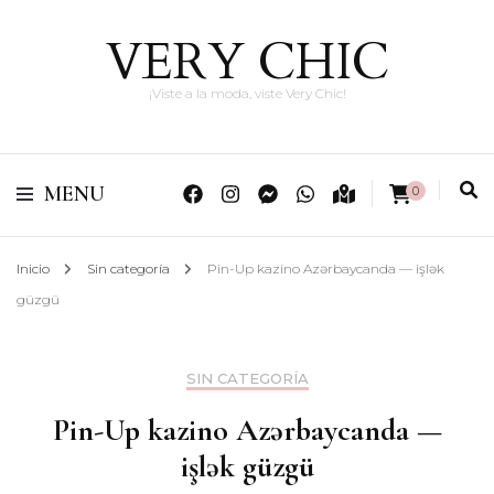
VERY CHIC
¡Viste a la moda, viste Very Chic!
MENU
0
Inicio
Sin categoría
Pin-Up kazino Azərbaycanda — işlək
güzgü
SIN CATEGORÍA
Pin-Up kazino Azərbaycanda —
işlək güzgü