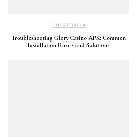
SIN CATEGORÍA
Troubleshooting Glory Casino APK: Common
Installation Errors and Solutions