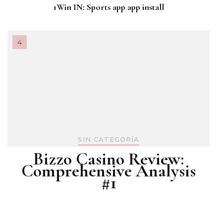
1Win IN: Sports app app install
SIN CATEGORÍA
Bizzo Casino Review:
Comprehensive Analysis
#1