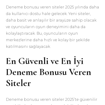
Deneme bonusu veren siteler 2025 yılında daha
da kullanıcı dostu hale gelecek. Yeni siteler,
daha basit ve anlaşılır bir arayüze sahip olacak
ve oyuncuların oyun deneyimini daha da
kolaylaştıracak. Bu, oyuncuların oyun
merkezlerine daha hızlı ve kolay bir şekilde
katılmasını sağlayacak.
En Güvenli ve En İyi
Deneme Bonusu Veren
Siteler
Deneme bonusu veren siteler 2025’te güvenilir