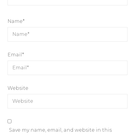
Name
*
Email
*
Website
Save my name, email, and website in this