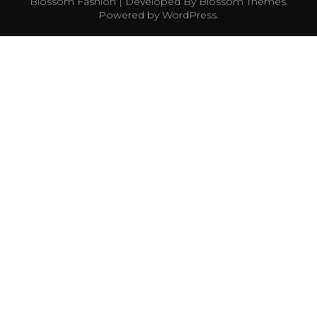
Blossom Fashion | Developed By
Blossom Themes
.
Powered by
WordPress
.