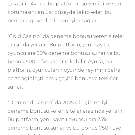
çıkabilir. Ayrıca, bu platform, güvenliği ve veri
korumasını en üst düzeyde takip eder, bu
nedenle güvenli bir deneyim sağlar.
“Gold Casino” da deneme bonusu veren siteler
arasında yer alır. Bu platform, yeni kayıtlı
oyunculara 50% deneme bonusu sunar ve bu
bonus, 500 TL’ye kadar çıkabilir. Ayrıca, bu
platform, oyuncuların oyun deneyimini daha
da zenginleştirecek çeşitli bonus ve teklifler
sunar.
“Diamond Casino” da 2025 yılı için en iyi
deneme bonusu veren siteler arasında yer alır.
Bu platform, yeni kayıtlı oyunculara 75%
deneme bonusu sunar ve bu bonus, 750 TL’ye