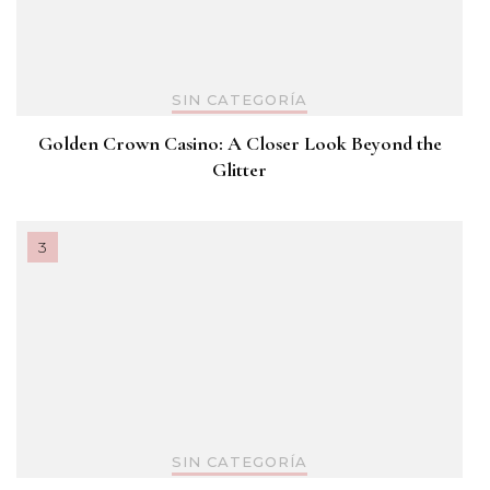
SIN CATEGORÍA
Golden Crown Casino: A Closer Look Beyond the
Glitter
SIN CATEGORÍA