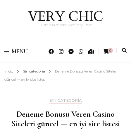
VERY CHIC
¡Viste a la moda, viste Very Chic!
MENU
0
Inicio
Sin categoría
Deneme Bonusu Veren Casino Siteleri
güncel — en iyi site listesi
SIN CATEGORÍA
Deneme Bonusu Veren Casino
Siteleri güncel — en iyi site listesi