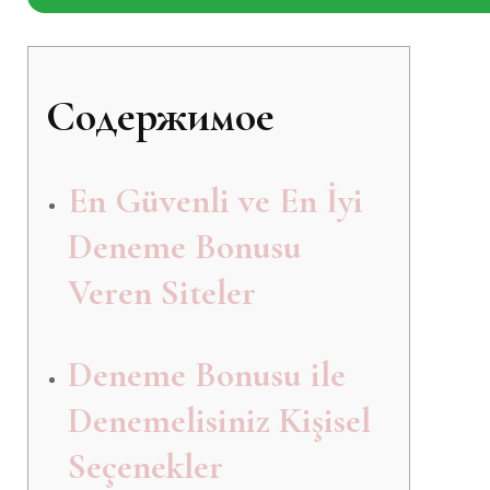
Содержимое
En Güvenli ve En İyi
Deneme Bonusu
Veren Siteler
Deneme Bonusu ile
Denemelisiniz Kişisel
Seçenekler