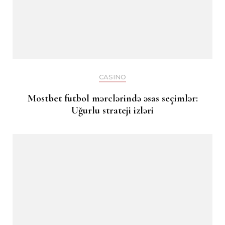
CASINO
Mostbet futbol mərclərində əsas seçimlər:
Uğurlu strateji izləri