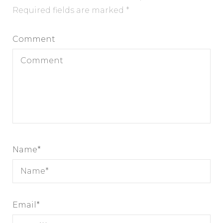
Required fields are marked
*
Comment
Name
*
Email
*