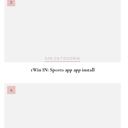
SIN CATEGORÍA
1Win IN: Sports app app install