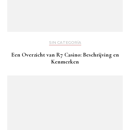
SIN CATEGORÍA
Een Overzicht van R7 Casino: Beschrijving en
Kenmerken