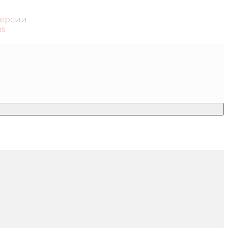
версии
ns