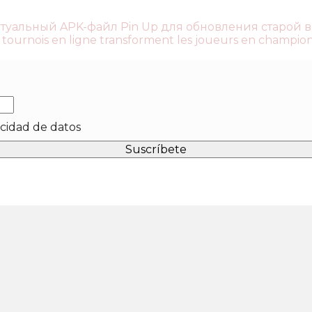
ктуальный APK-файл Pin Up для обновления старой 
 tournois en ligne transforment les joueurs en champio
acidad de datos