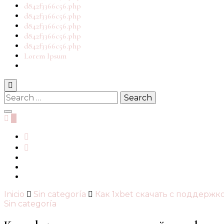
d842f3366c56.php
d842f3366c56.php
d842f3366c56.php
d842f3366c56.php
d842f3366c56.php
Lorem Ipsum
Search
for:
0
Inicio
Sin categoría
Как 1xbet скачать с поддерж
Sin categoría