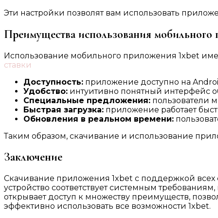
Эти настройки позволят вам использовать прилож
Преимущества использования мобильного 
Использование мобильного приложения 1xbet имее
ставки
Доступность:
приложение доступно на Android
Удобство:
интуитивно понятный интерфейс о
Специальные предложения:
пользователи м
Быстрая загрузка:
приложение работает быстр
Обновления в реальном времени:
пользоват
Таким образом, скачивание и использование прило
Заключение
Скачивание приложения 1xbet с поддержкой всех 
устройство соответствует системным требованиям
открывает доступ к множеству преимуществ, позво
эффективно использовать все возможности 1xbet.