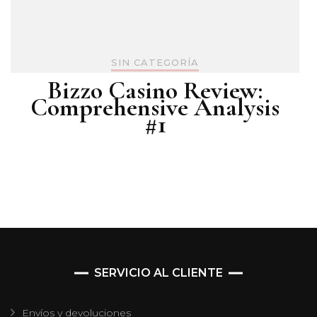
SIN CATEGORÍA
Bizzo Casino Review:
Comprehensive Analysis
#1
SERVICIO AL CLIENTE
Envíos y devoluciones