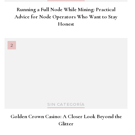
Running a Full Node While Mining: Practical
Advice for Node Operators Who Want to Stay
Honest
SIN CATEGORÍA
Golden Crown Casino: A Closer Look Beyond the
Glitter