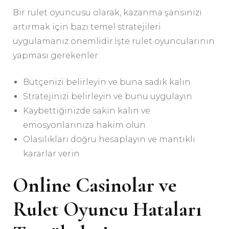
Bir rulet oyuncusu olarak, kazanma şansınızı
artırmak için bazı temel stratejileri
uygulamanız önemlidir.İşte rulet oyuncularının
yapması gerekenler:
Bütçenizi belirleyin ve buna sadık kalın
Stratejinizi belirleyin ve bunu uygulayın
Kaybettiğinizde sakin kalın ve
emosyonlarınıza hakim olun
Olasılıkları doğru hesaplayın ve mantıklı
kararlar verin
Online Casinolar ve
Rulet Oyuncu Hataları