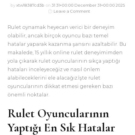
by
xtw18387cd3b
on
31 31+00:00 December 31+00:00 2025
Leave a Comment
Rulet oynamak heyecan verici bir deneyim
olabilir, ancak birçok oyuncu bazı temel
hatalar yaparak kazanma şansını azaltabilir. Bu
makalede, 15 yıllık online rulet deneyimimden
yola çıkarak rulet oyuncularının sıkça yaptığı
hataları inceleyeceğiz ve nasıl önlem
alabileceklerini ele alacağız.İşte rulet
oyuncularının dikkat etmesi gereken bazı
önemli
noktalar.
Rulet Oyuncularının
Yaptığı En Sık Hatalar