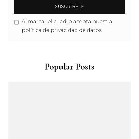
Al marcar el cuadro acepta nuestra
política de privacidad de datos
Popular Posts