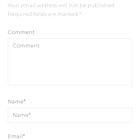
Your email address will not be published.
Required fields are marked
*
Comment
Name
*
Email
*