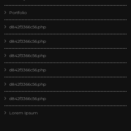
Portfolio
d842f3366c56.php
d842f3366c56.php
d842f3366c56.php
d842f3366c56.php
d842f3366c56.php
d842f3366c56.php
Lorem Ipsum