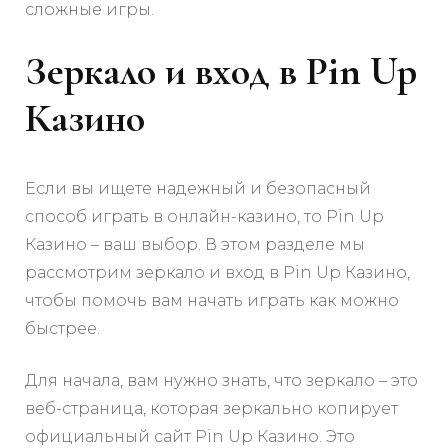
сложные игры.
Зеркало и вход в Pin Up
Казино
Если вы ищете надежный и безопасный
способ играть в онлайн-казино, то Pin Up
Казино – ваш выбор. В этом разделе мы
рассмотрим зеркало и вход в Pin Up Казино,
чтобы помочь вам начать играть как можно
быстрее.
Для начала, вам нужно знать, что зеркало – это
веб-страница, которая зеркально копирует
официальный сайт Pin Up Казино. Это