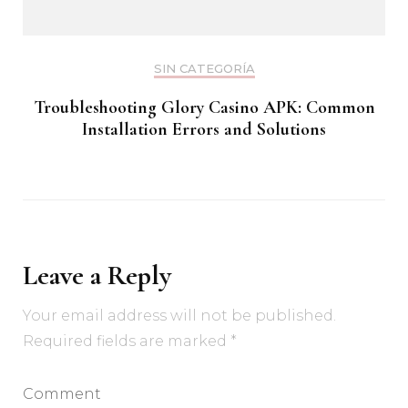
SIN CATEGORÍA
Troubleshooting Glory Casino APK: Common
Installation Errors and Solutions
Leave a Reply
Your email address will not be published.
Required fields are marked
*
Comment