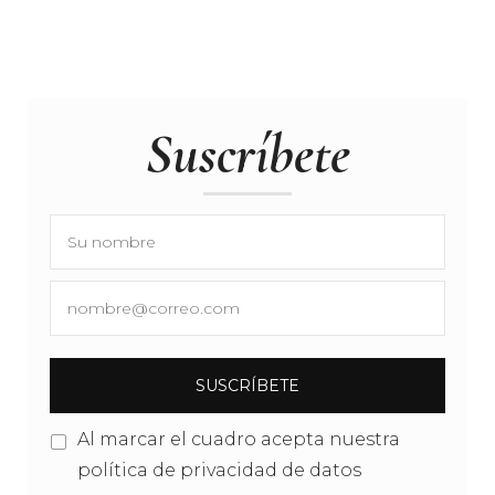
Suscríbete
Al marcar el cuadro acepta nuestra
política de privacidad de datos