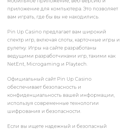
мобильное приложение, веб-версию и
приложение для компьютера. Это позволяет
вам играть, где бы вы не находились.
Pin Up Casino предлагает вам широкий
спектр игр, включая слоты, карточные игры и
рулетку. Игры на сайте разработаны
ведущими разработчиками игр, такими как
NetEnt, Microgaming и Playtech.
Официальный сайт Pin Up Casino
обеспечивает безопасность и
конфиденциальность вашей информации,
используя современные технологии
шифрования и безопасности.
Если вы ищете надежный и безопасный