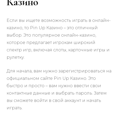
Казино
Если вы ищете возможность играть в онлайн-
казино, то Pin Up Казино – это отличный
выбор. Это популярное онлайн-казино,
которое предлагает игрокам широкий
спектр игр, включая слоты, карточные игры и
рулетку.
Для начала, вам нужно зарегистрироваться на
официальном сайте Pin Up Казино. Это
быстро и просто – вам нужно ввести свои
контактные данные и выбрать пароль. Затем
вы сможете войти в свой аккаунт и начать
играть.