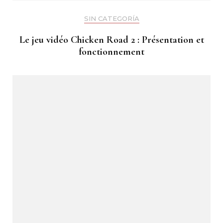
SIN CATEGORÍA
Le jeu vidéo Chicken Road 2 : Présentation et
fonctionnement