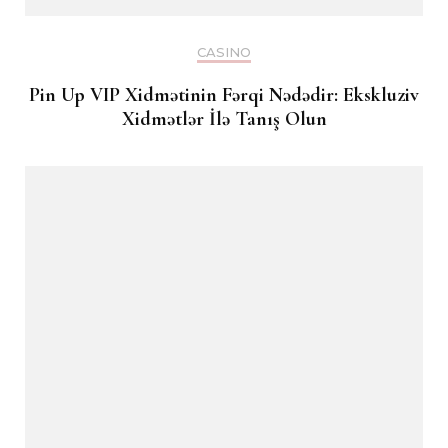
CASINO
Pin Up VIP Xidmətinin Fərqi Nədədir: Ekskluziv
Xidmətlər İlə Tanış Olun