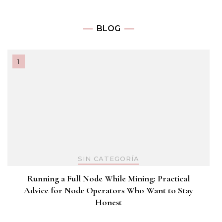
BLOG
SIN CATEGORÍA
Running a Full Node While Mining: Practical
Advice for Node Operators Who Want to Stay
Honest