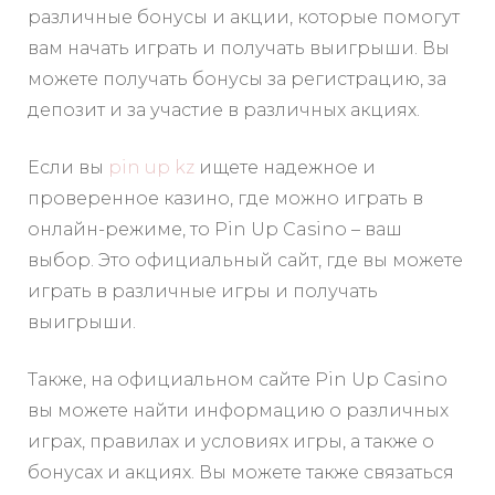
различные бонусы и акции, которые помогут
вам начать играть и получать выигрыши. Вы
можете получать бонусы за регистрацию, за
депозит и за участие в различных акциях.
Если вы
pin up kz
ищете надежное и
проверенное казино, где можно играть в
онлайн-режиме, то Pin Up Casino – ваш
выбор. Это официальный сайт, где вы можете
играть в различные игры и получать
выигрыши.
Также, на официальном сайте Pin Up Casino
вы можете найти информацию о различных
играх, правилах и условиях игры, а также о
бонусах и акциях. Вы можете также связаться