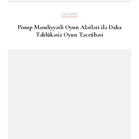
CASINO
Pinup Məsuliyyətli Oyun Alətləri ilə Daha
Təhlükəsiz Oyun Təcrübəsi