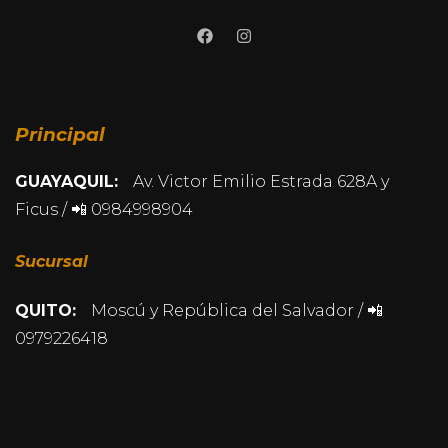
Principal
GUAYAQUIL:
Av. Victor Emilio Estrada 628A y
Ficus / 📲 0984998904
Sucursal
QUITO:
Moscú y República del Salvador / 📲
0979226418