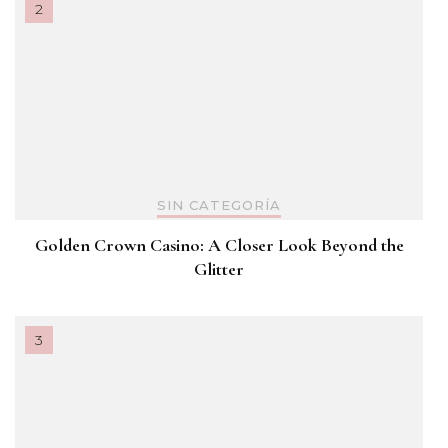
SIN CATEGORÍA
Golden Crown Casino: A Closer Look Beyond the
Glitter