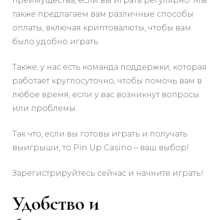
преимущества, если вы играть регулярно. Мы
также предлагаем вам различные способы
оплаты, включая криптовалюты, чтобы вам
было удобно играть.
Также, у нас есть команда поддержки, которая
работает круглосуточно, чтобы помочь вам в
любое время, если у вас возникнут вопросы
или проблемы.
Так что, если вы готовы играть и получать
выигрыши, то Pin Up Casino – ваш выбор!
Зарегистрируйтесь сейчас и начните играть!
Удобство и