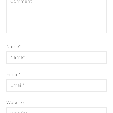
Name
*
Email
*
Website