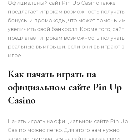
Официальный сайт Pin Up Casino также
предлагает игрокам возможность получать
бонусы и промокоды, что может помочь им
увеличить свой банкролл. Кроме того, сайт
предлагает игрокам возможность получать
реальные выигрыши, если они выиграют в
игре.
Как начать играть на
официальном сайте Pin Up
Casino
Начать играть на официальном сайте Pin Up
Casino можно легко. Для этого вам нужно
зарегистрироваться на сайте, указав свои