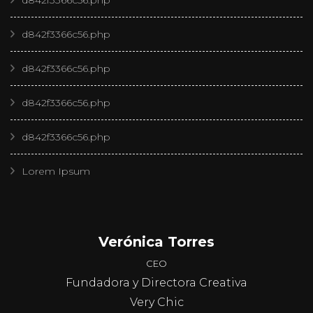
d842f3366c56.php
d842f3366c56.php
d842f3366c56.php
d842f3366c56.php
d842f3366c56.php
Lorem Ipsum
Verónica Torres
CEO
Fundadora y Directora Creativa
Very Chic