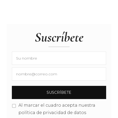
Suscríbete
Al marcar el cuadro acepta nuestra
política de privacidad de datos