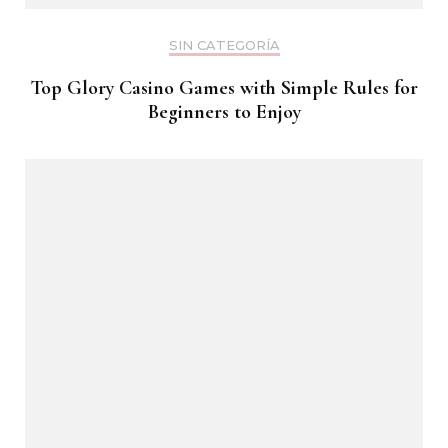
SIN CATEGORÍA
Top Glory Casino Games with Simple Rules for
Beginners to Enjoy