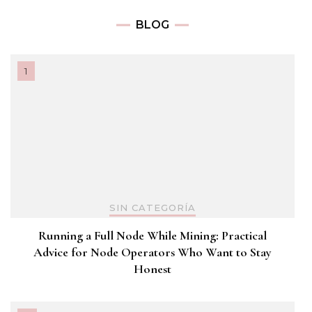
BLOG
SIN CATEGORÍA
Running a Full Node While Mining: Practical
Advice for Node Operators Who Want to Stay
Honest