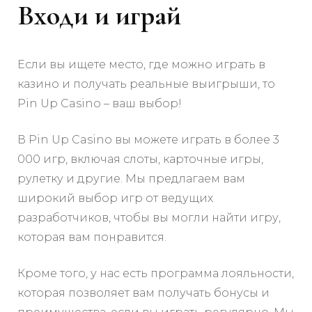
Входи и играй
Если вы ищете место, где можно играть в
казино и получать реальные выигрыши, то
Pin Up Casino – ваш выбор!
В Pin Up Casino вы можете играть в более 3
000 игр, включая слоты, карточные игры,
рулетку и другие. Мы предлагаем вам
широкий выбор игр от ведущих
разработчиков, чтобы вы могли найти игру,
которая вам понравится.
Кроме того, у нас есть программа лояльности,
которая позволяет вам получать бонусы и