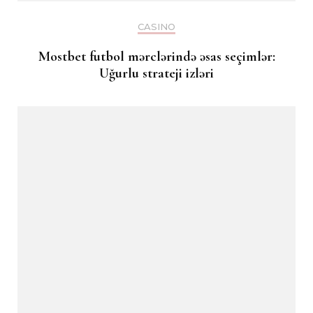
CASINO
Mostbet futbol mərclərində əsas seçimlər:
Uğurlu strateji izləri