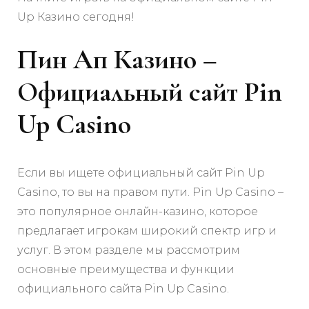
Up Казино сегодня!
Пин Ап Казино –
Официальный сайт Pin
Up Casino
Если вы ищете официальный сайт Pin Up
Casino, то вы на правом пути. Pin Up Casino –
это популярное онлайн-казино, которое
предлагает игрокам широкий спектр игр и
услуг. В этом разделе мы рассмотрим
основные преимущества и функции
официального сайта Pin Up Casino.