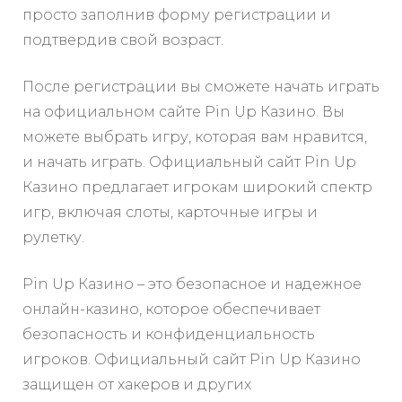
просто заполнив форму регистрации и
подтвердив свой возраст.
После регистрации вы сможете начать играть
на официальном сайте Pin Up Казино. Вы
можете выбрать игру, которая вам нравится,
и начать играть. Официальный сайт Pin Up
Казино предлагает игрокам широкий спектр
игр, включая слоты, карточные игры и
рулетку.
Pin Up Казино – это безопасное и надежное
онлайн-казино, которое обеспечивает
безопасность и конфиденциальность
игроков. Официальный сайт Pin Up Казино
защищен от хакеров и других